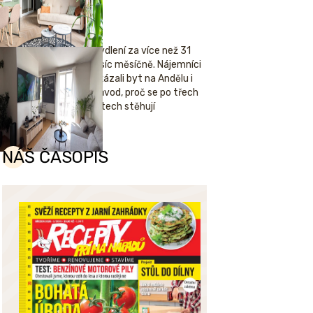
Bydlení za více než 31
tisíc měsíčně. Nájemníci
ukázali byt na Andělu i
důvod, proč se po třech
letech stěhují
NÁŠ ČASOPIS