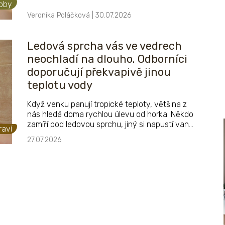
obby
Veronika Poláčková | 30.07.2026
Ledová sprcha vás ve vedrech
neochladí na dlouho. Odborníci
doporučují překvapivě jinou
teplotu vody
Když venku panují tropické teploty, většina z
nás hledá doma rychlou úlevu od horka. Někdo
zamíří pod ledovou sprchu, jiný si napustí vanu
raví
nebo sáhne po sklenici vody plné ledu. Jenže
27.07.2026
právě extrémně studená voda nemusí být tím
nejlepším řešením. Jaká teplota je během
letních dnů pro tělo ideální a jak si pomocí
moderní koupelny vytvořit skutečnou oázu
osvěžení?