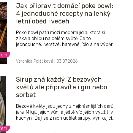
rekord drží dodnes.
Jak připravit domácí poke bowl:
4 jednoduché recepty na lehký
letní oběd i večeři
Poke bowl patří mezi moderní jídla, která si
získala oblibu na celém světě. Je to
jednoduché, čerstvé, barevné jídlo a na výběr
je nekonečně mnoho kombinací. Jedná
ření
nejčastěji o misku rýže, čerstvé zeleniny,
Veronika Poláčková | 03.07.2026
omáčky a ryby. Jsou ale i vegetariánské nebo
veganské poke bowl, takže si vybere opravdu
každý.
Sirup zná každý. Z bezových
květů ale připravíte i gin nebo
sorbet
Bezové květy jsou jedny z nejkrásnějších darů
jara. Miluju jejich vůni a ještě víc jejich využití v
kuchyni. Dají se z nich udělat sirupy, vynikající
limonáda i různé dezerty. Květy kvetou v
ření
období května a června, takže je ideální čas na