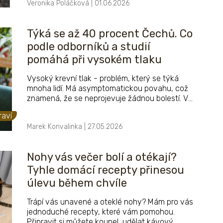
Veronika Poláčková | 01.06.2026
ně vyrazit.
Týká se až 40 procent Čechů. Co
podle odborníků a studií
pomáhá při vysokém tlaku
Vysoký krevní tlak - problém, který se týká
mnoha lidí. Má asymptomatickou povahu, což
znamená, že se neprojevuje žádnou bolestí. V
důsledku toho mnoho z nás ani neví, že se nás
raví
to týká. Neznamená to ale, že se tím nemáme
Marek Konvalinka | 27.05.2026
zabývat - vždyť vysoký tlak neboli hypertenze
je hlavním rizikovým faktorem pro rozvoj
kardiovaskulárních onemocnění.
Nohy vás večer bolí a otékají?
Tyhle domácí recepty přinesou
úlevu během chvíle
Trápí vás unavené a oteklé nohy? Mám pro vás
jednoduché recepty, které vám pomohou.
Připravit si můžete koupel, udělat kávový