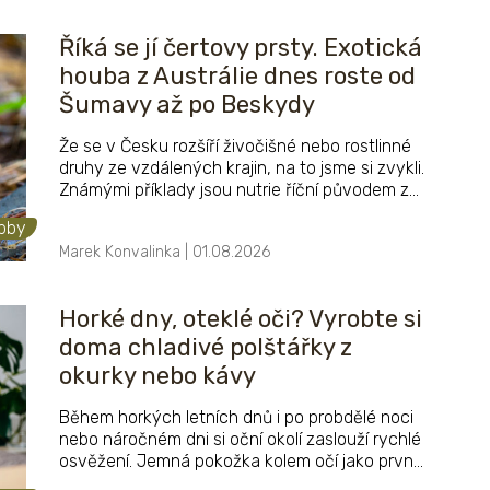
Říká se jí čertovy prsty. Exotická
houba z Austrálie dnes roste od
Šumavy až po Beskydy
Že se v Česku rozšíří živočišné nebo rostlinné
druhy ze vzdálených krajin, na to jsme si zvykli.
Známými příklady jsou nutrie říční původem z
Jižní Ameriky, rak signální ze Severní Ameriky
obby
nebo nechvalně proslulý bolševník velkolepý z
Marek Konvalinka | 01.08.2026
centrální Asie. Ale aby se u nás chytil druh
původem z Austrálie? To je rarita. Nebudeme si
dnes povídat o klokanech, koalách ani o
Horké dny, oteklé oči? Vyrobte si
ptakopyscích, ale o jedné podivné houbě.
doma chladivé polštářky z
okurky nebo kávy
Během horkých letních dnů i po probdělé noci
nebo náročném dni si oční okolí zaslouží rychlé
osvěžení. Jemná pokožka kolem očí jako první
prozradí únavu, nedostatek spánku i stres.