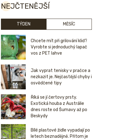
NEJČTENĚJŠÍ
TÝDEN
MĚSÍC
Chcete mít při grilování klid?
Vyrobte si jednoduchý lapač
vos z PET lahve
Jak vyprat tenisky v pračce a
nezkazit je. Nejčastější chyby i
osvědčené tipy
Říká se jí čertovy prsty.
Exotická houba z Austrálie
dnes roste od Šumavy až po
Beskydy
Bílé plastové židle vypadají po
letech beznadějně. Přitom je