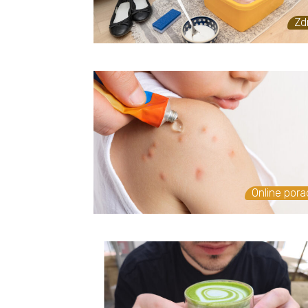
Zd
Online por