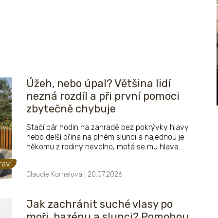
Úžeh, nebo úpal? Většina lidí
nezná rozdíl a při první pomoci
zbytečně chybuje
Stačí pár hodin na zahradě bez pokrývky hlavy
nebo delší dřina na plném slunci a najednou je
někomu z rodiny nevolno, motá se mu hlava
nebo mu podklesávají nohy. V tu chvíli se hodí
raví
vědět, jestli jde o úžeh, nebo o úpal - protože
Claudie Kornelová | 20.07.2026
to jsou dvě různé věci, s jinou příčinou i jinou
první pomocí.
Jak zachránit suché vlasy po
moři, bazénu a slunci? Pomohou