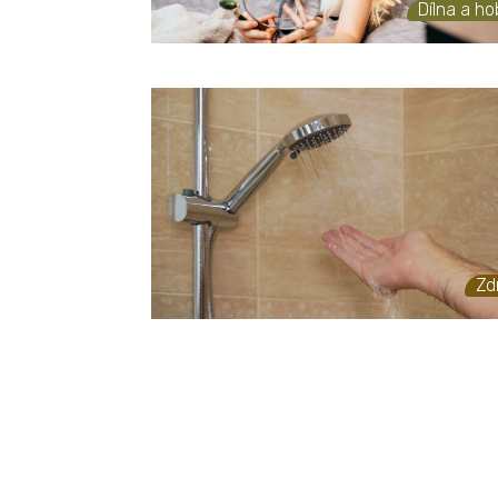
Dílna a h
Zd