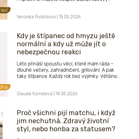
peeling nebo použít krém. Uvidíte, že se vám
raví
brzy uleví a nohy budou zase lehké jako pírko.
Veronika Poláčková | 15.05.2026
Kdy je štípanec od hmyzu ještě
normální a kdy už může jít o
nebezpečnou reakci
Léto přináší spoustu věcí, které mám ráda –
dlouhé večery, zahradničení, grilování. A pak
taky štípance. Každý rok bez výjimky. Většinou
se to vyřeší samo, trochu svědí, zarudnou, za
adna
pár dní zmizí. Ale jednou jsem měla reakci,
Claudie Kornelová | 14.05.2026
která mě opravdu vyděsila – ruka otekla skoro
na dvojnásobek a já vůbec nevěděla, jestli
mám čekat, nebo volat záchranku.
Proč všichni pijí matchu, i když
jim nechutná. Zdravý životní
styl, nebo honba za statusem?