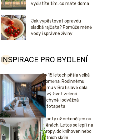
vyčistíte tím, co máte doma
Jak vypěstovat opravdu
sladká rajčata? Pomůže méně
vody i správné živiny
INSPIRACE PRO BYDLENÍ
Po 15 letech přišla velká
proměna. Rodinnému
domu v Bratislavě dala
nový život zelená
kuchyně i odvážná
fototapeta
Tapety už nekončí jen na
stěnách. Letos se lepí i na
stropy, do knihoven nebo
šatních skříní