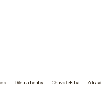
ada
Dílna a hobby
Chovatelství
Zdraví