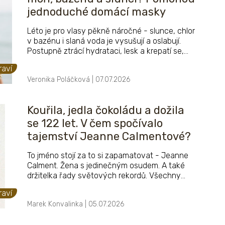
jednoduché domácí masky
Léto je pro vlasy pěkně náročné - slunce, chlor
v bazénu i slaná voda je vysušují a oslabují.
Postupně ztrácí hydrataci, lesk a krepatí se,
často se přidají i suché konečky. Dobrá zpráva
raví
je, že spoustu účinné péče si můžete doma
Veronika Poláčková | 07.07.2026
připravit, stačí pár základních surovin. DIY
vlasová péče je navíc šetrná, levná a účinná.
Kouřila, jedla čokoládu a dožila
se 122 let. V čem spočívalo
tajemství Jeanne Calmentové?
To jméno stojí za to si zapamatovat - Jeanne
Calment. Žena s jedinečným osudem. A také
držitelka řady světových rekordů. Všechny
ovšem mají spojitost s tím, že měla neobyčejně
raví
tuhý kořínek - dožila se 122 a půl roku. Do její
Marek Konvalinka | 05.07.2026
smrti v roce 1997 nebyl nikdy spolehlivě
doložen člověk, který by žil déle. A tento