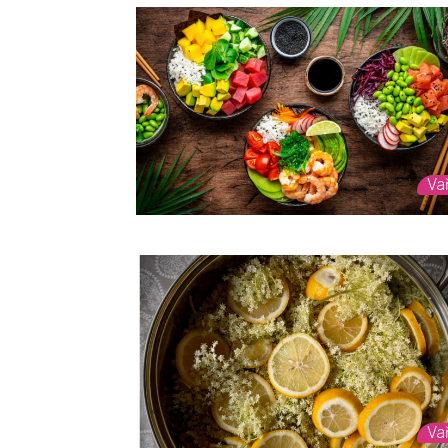
Va
Va