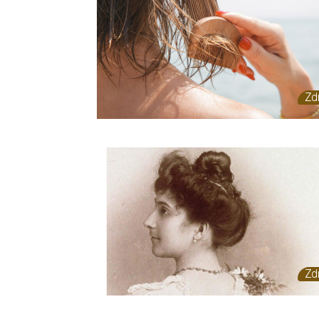
Zd
Zd