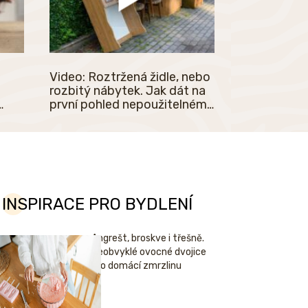
Video: Roztržená židle, nebo
rozbitý nábytek. Jak dát na
první pohled nepoužitelnému
ůjde
nábytku nový život?
INSPIRACE PRO BYDLENÍ
Angrešt, broskve i třešně.
Neobvyklé ovocné dvojice
pro domácí zmrzlinu