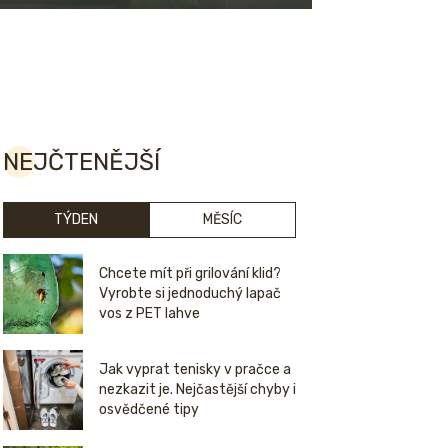
NEJČTENĚJŠÍ
TÝDEN
MĚSÍC
Chcete mít při grilování klid?
Vyrobte si jednoduchý lapač
vos z PET lahve
Jak vyprat tenisky v pračce a
nezkazit je. Nejčastější chyby i
osvědčené tipy