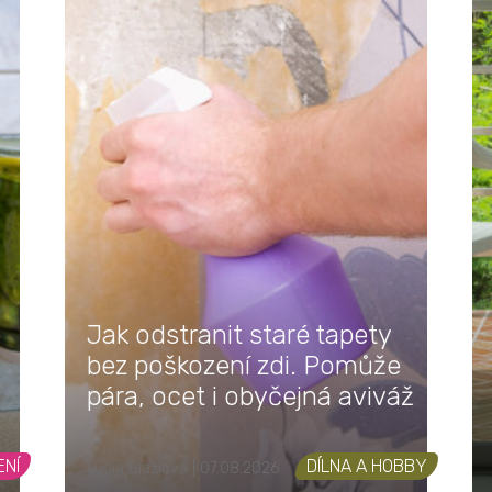
e
Jak odstranit staré tapety
.
bez poškození zdi. Pomůže
pára, ocet i obyčejná aviváž
ENÍ
DÍLNA A HOBBY
Lucia Blažiová | 07.08.2026