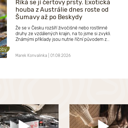
Říká se jí čertovy prsty. Exotická
houba z Austrálie dnes roste od
Šumavy až po Beskydy
Že se v Česku rozšíří živočišné nebo rostlinné
druhy ze vzdálených krajin, na to jsme si zvykli.
Známými příklady jsou nutrie říční původem z
Jižní Ameriky, rak signální ze Severní Ameriky
obby
nebo nechvalně proslulý bolševník velkolepý z
Marek Konvalinka | 01.08.2026
centrální Asie. Ale aby se u nás chytil druh
původem z Austrálie? To je rarita. Nebudeme si
dnes povídat o klokanech, koalách ani o
ptakopyscích, ale o jedné podivné houbě.