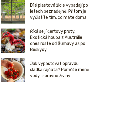
Bílé plastové židle vypadají po
letech beznadějně. Přitom je
vyčistíte tím, co máte doma
Říká se jí čertovy prsty.
Exotická houba z Austrálie
dnes roste od Šumavy až po
Beskydy
Jak vypěstovat opravdu
sladká rajčata? Pomůže méně
vody i správné živiny