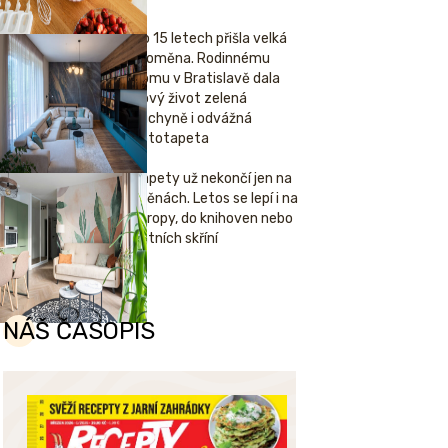
Po 15 letech přišla velká
proměna. Rodinnému
domu v Bratislavě dala
nový život zelená
kuchyně i odvážná
fototapeta
Tapety už nekončí jen na
stěnách. Letos se lepí i na
stropy, do knihoven nebo
šatních skříní
NÁŠ ČASOPIS