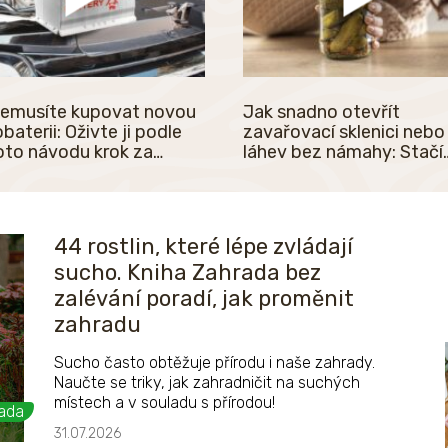
nemusíte kupovat novou
Jak snadno otevřít
baterii: Oživte ji podle
zavařovací sklenici nebo
oto návodu krok za
láhev bez námahy: Stačí
kem
udělat jen jednu věc a p
to
44 rostlin, které lépe zvládají
sucho. Kniha Zahrada bez
zalévání poradí, jak proměnit
zahradu
Sucho často obtěžuje přírodu i naše zahrady.
Naučte se triky, jak zahradničit na suchých
místech a v souladu s přírodou!
ada
31.07.2026