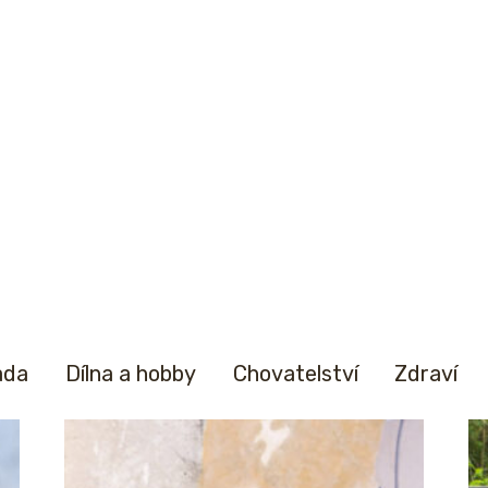
ada
Dílna a hobby
Chovatelství
Zdraví