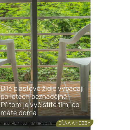
Bílé plastové židle vypadají
po letech beznadějně.
Přitom je vyčistíte tím, co
máte doma
DÍLNA A HOBBY
Lucia Blažiová | 06.08.2026