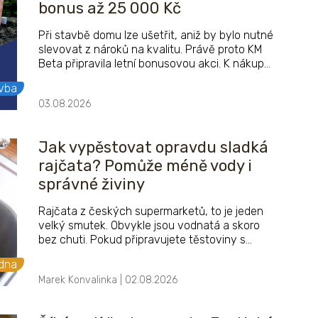
bonus až 25 000 Kč
Při stavbě domu lze ušetřit, aniž by bylo nutné
slevovat z nároků na kvalitu. Právě proto KM
Beta připravila letní bonusovou akci. K nákupu
páleného zdicího systému Profiblok mohou
vba
stavebníci získat bonus až 25 000 Kč.
03.08.2026
Jak vypěstovat opravdu sladká
rajčata? Pomůže méně vody i
správné živiny
Rajčata z českých supermarketů, to je jeden
velký smutek. Obvykle jsou vodnatá a skoro
bez chuti. Pokud připravujete těstoviny s
těmito rajčaty, musíte použít hodně koření,
adna
abyste dosáhli aspoň trochu výrazné chuti.
Marek Konvalinka | 02.08.2026
Překvapivé ale je, že mnozí Češi nacházejí
podobnou chuť i u rajčat, která si vypěstují na
zahrádce. Přitom by nemuseli.