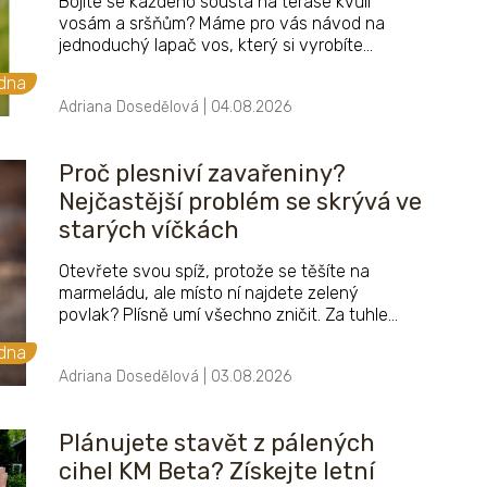
Bojíte se každého sousta na terase kvůli
vosám a sršňům? Máme pro vás návod na
jednoduchý lapač vos, který si vyrobíte
snadno sami doma. Zachráníte tím příjemné
adna
chvíle na zahradě, terase i balkonu.
Adriana Dosedělová | 04.08.2026
Proč plesniví zavařeniny?
Nejčastější problém se skrývá ve
starých víčkách
Otevřete svou spíž, protože se těšíte na
marmeládu, ale místo ní najdete zelený
povlak? Plísně umí všechno zničit. Za tuhle
spoušť přitom nemohou špatné recepty, ale
adna
drobnost na starém víčku, kterou polovina
Adriana Dosedělová | 03.08.2026
Čechů ignoruje. Zjistěte, jak kupované sklenice
správně sterilizovat a zachránit celou úrodu.
Plánujete stavět z pálených
cihel KM Beta? Získejte letní