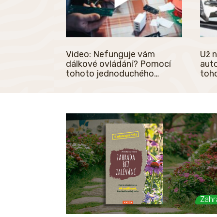
Video: Nefunguje vám
Už 
dálkové ovládání? Pomocí
auto
tohoto jednoduchého
toh
návodu jej opravíte za 2
kro
minuty sami doma
Zahr