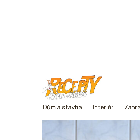
Dům a stavba
Interiér
Zahr