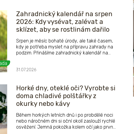
Zahradnický kalendář na srpen
2026: Kdy vysévat, zalévat a
sklízet, aby se rostlinám dařilo
Srpen je měsíc bohaté úrody, ale také časem,
kdy je potřeba myslet na přípravu zahrady na
podzim. Přinášíme zahradnický kalendář na
srpen 2026 podle fází Měsíce. Poradí, kdy
ada
sklízet ovoce a zeleninu, vysévat nové
31.07.2026
plodiny, pečovat o trávník, živé ploty i okrasné
záhony nebo jak správně zalévat během
letních veder.
Horké dny, oteklé oči? Vyrobte si
doma chladivé polštářky z
okurky nebo kávy
Během horkých letních dnů i po probdělé noci
nebo náročném dni si oční okolí zaslouží rychlé
osvěžení. Jemná pokožka kolem očí jako první
prozradí únavu, nedostatek spánku i stres.