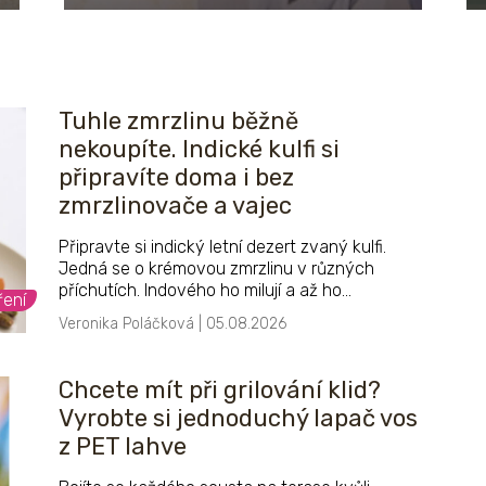
Tuhle zmrzlinu běžně
nekoupíte. Indické kulfi si
připravíte doma i bez
zmrzlinovače a vajec
Připravte si indický letní dezert zvaný kulfi.
Jedná se o krémovou zmrzlinu v různých
příchutích. Indového ho milují a až ho
ření
ochutnáte, pochopíte proč. Výhodou je i rychlá
Veronika Poláčková | 05.08.2026
příprava oproti klasické zmrzlině, hotové je
během pár minut.
Chcete mít při grilování klid?
Vyrobte si jednoduchý lapač vos
z PET lahve