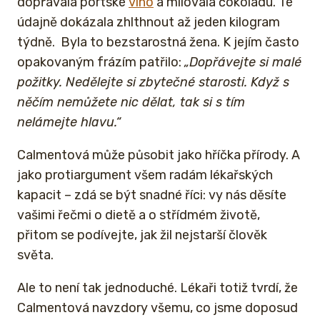
dopřávala portské
víno
a milovala čokoládu. Té
údajně dokázala zhlthnout až jeden kilogram
týdně. Byla to bezstarostná žena. K jejím často
opakovaným frázím patřilo:
„Dopřávejte si malé
požitky. Nedělejte si zbytečné starosti. Když s
něčím nemůžete nic dělat, tak si s tím
nelámejte hlavu.“
Calmentová může působit jako hříčka přírody. A
jako protiargument všem radám lékařských
kapacit – zdá se být snadné říci: vy nás děsíte
vašimi řečmi o dietě a o střídmém životě,
přitom se podívejte, jak žil nejstarší člověk
světa.
Ale to není tak jednoduché. Lékaři totiž tvrdí, že
Calmentová navzdory všemu, co jsme doposud