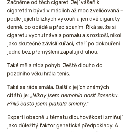
Začněme od těch cigaret. Její vášeň k
cigaretám bývá v médiích až moc zveličovaná –
podle jejích blízkých vykouřila jen dvě cigarety
denně, po obědě a před spaním. Říká se, že si
cigaretu vychutnávala pomalu a s rozkoší, nikoli
jako skutečně závislí kuřáci, kteří po dokouření
jedné bez přemýšlení zapalují druhou.
Také měla ráda pohyb. Ještě dlouho do
pozdního věku hrála tenis.
Také se ráda smála. Další z jejích známých
citátů je:
„Nikdy jsem nemohla nosit řasenku.
Příliš často jsem plakala smíchy.“
Experti obecně u tématu dlouhověkosti zmiňují
jako důležitý faktor genetické předpoklady. A