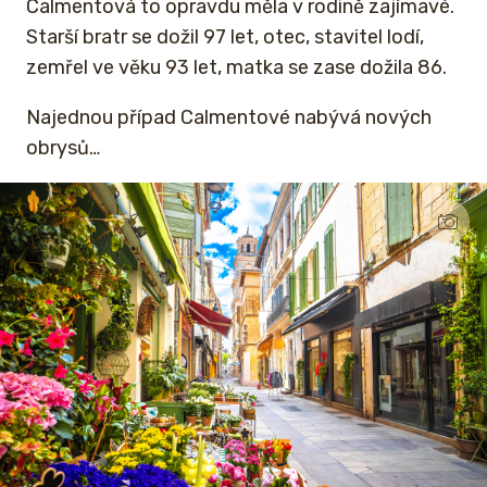
Calmentová to opravdu měla v rodině zajímavé.
Starší bratr se dožil 97 let, otec, stavitel lodí,
zemřel ve věku 93 let, matka se zase dožila 86.
Najednou případ Calmentové nabývá nových
obrysů…