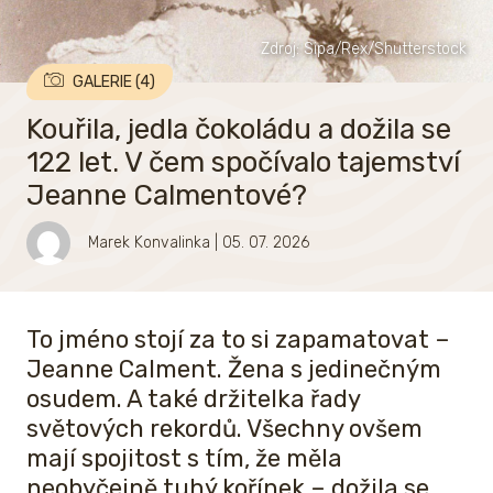
Zdroj: Sipa/Rex/Shutterstock
GALERIE (4)
Kouřila, jedla čokoládu a dožila se
122 let. V čem spočívalo tajemství
Jeanne Calmentové?
Marek Konvalinka
| 05. 07. 2026
To jméno stojí za to si zapamatovat –
Jeanne Calment. Žena s jedinečným
osudem. A také držitelka řady
světových rekordů. Všechny ovšem
mají spojitost s tím, že měla
neobyčejně tuhý kořínek – dožila se