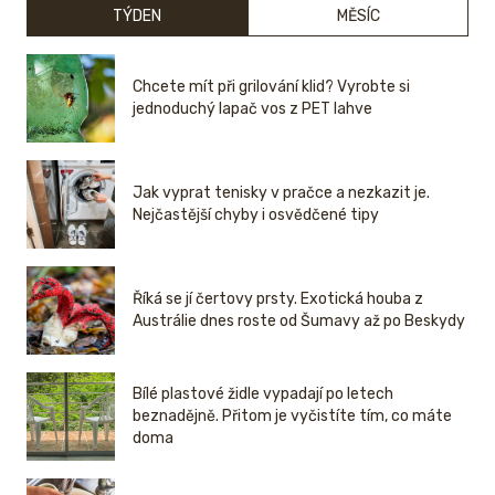
TÝDEN
MĚSÍC
Chcete mít při grilování klid? Vyrobte si
jednoduchý lapač vos z PET lahve
Jak vyprat tenisky v pračce a nezkazit je.
Nejčastější chyby i osvědčené tipy
Říká se jí čertovy prsty. Exotická houba z
Austrálie dnes roste od Šumavy až po Beskydy
Bílé plastové židle vypadají po letech
beznadějně. Přitom je vyčistíte tím, co máte
doma