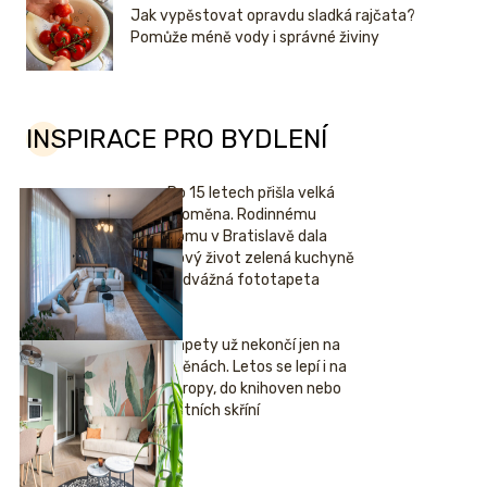
Jak vypěstovat opravdu sladká rajčata?
Pomůže méně vody i správné živiny
INSPIRACE PRO BYDLENÍ
Po 15 letech přišla velká
proměna. Rodinnému
domu v Bratislavě dala
nový život zelená kuchyně
i odvážná fototapeta
Tapety už nekončí jen na
stěnách. Letos se lepí i na
stropy, do knihoven nebo
šatních skříní