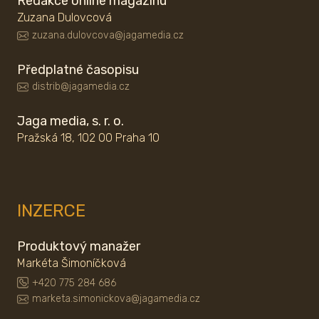
Redakce online magazínu
Zuzana Dulovcová
zuzana.dulovcova@jagamedia.cz
Předplatné časopisu
distrib@jagamedia.cz
Jaga media, s. r. o.
Pražská 18, 102 00 Praha 10
INZERCE
Produktový manažer
Markéta Šimoníčková
+420 775 284 686
marketa.simonickova@jagamedia.cz