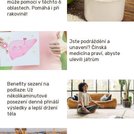
může pomoci v těchto 6
oblastech. Pomáhá i při
rakovině!
Jste podráždění a
unavení? Čínská
medicína praví, abyste
ulevili játrům
Benefity sezení na
podlaze: Už
několikaminutové
posezení denně přináší
výsledky a lepší držení
těla