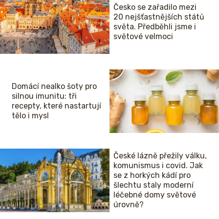
Česko se zařadilo mezi
20 nejšťastnějších států
světa. Předběhli jsme i
světové velmoci
Domácí nealko šoty pro
silnou imunitu: tři
recepty, které nastartují
tělo i mysl
České lázně přežily válku,
komunismus i covid. Jak
se z horkých kádí pro
šlechtu staly moderní
léčebné domy světové
úrovně?