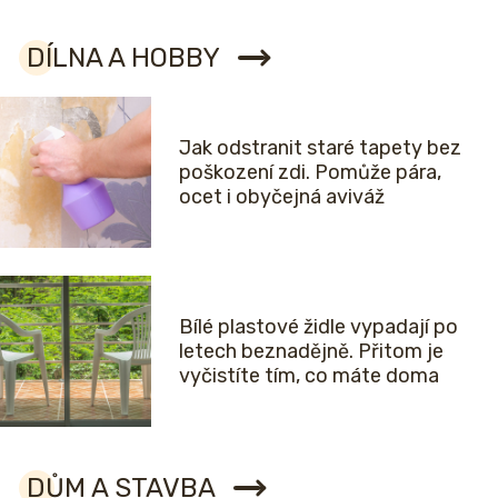
DÍLNA A HOBBY
Jak odstranit staré tapety bez
poškození zdi. Pomůže pára,
ocet i obyčejná aviváž
Bílé plastové židle vypadají po
letech beznadějně. Přitom je
vyčistíte tím, co máte doma
DŮM A STAVBA