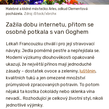
Malebné a klidné městečko Arles, odkud Clementová
pocházela.
Zdroj: iStock/xbrchx
Zažila dobu internetu, přitom se
osobně potkala s van Goghem
Lékaři Francouzku chválí i pro její stravovací
návyky. Jedla poměrně pestře a nepřejídala se.
Moderní výzkumy dlouhověkosti opakovaně
ukazují, že největší přínos mají jednoduché
zásady – dostatek ovoce a zeleniny,
luštěnin
,
kvalitních tuků a jen omezené množství
průmyslově zpracovaných potravin. To potom
nějaká ta kostka čokolády nebo sklenka vína
nevadí… Rozhodující je celkový životní styl, nikoli
jednotlivé výjimky.