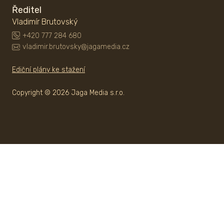
Ředitel
Vladimír Brutovský
+420 777 284 680
vladimir.brutovsky@jagamedia.cz
Ediční plány ke stažení
Copyright © 2026 Jaga Media s.r.o.