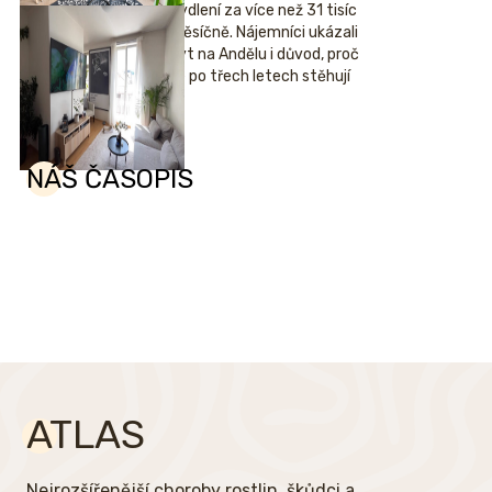
Bydlení za více než 31 tisíc
měsíčně. Nájemníci ukázali
byt na Andělu i důvod, proč
se po třech letech stěhují
NÁŠ ČASOPIS
ATLAS
Nejrozšířenější choroby rostlin, škůdci a