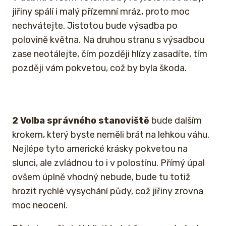
jiřiny spálí i malý přízemní mráz, proto moc
nechvátejte. Jistotou bude výsadba po
polovině května. Na druhou stranu s výsadbou
zase neotálejte, čím později hlízy zasadíte, tím
později vám pokvetou, což by byla škoda.
2 Volba správného stanoviště
bude dalším
krokem, který byste neměli brát na lehkou váhu.
Nejlépe tyto americké krásky pokvetou na
slunci, ale zvládnou to i v polostínu. Přímý úpal
ovšem úplně vhodný nebude, bude tu totiž
hrozit rychlé vysychání půdy, což jiřiny zrovna
moc neocení.