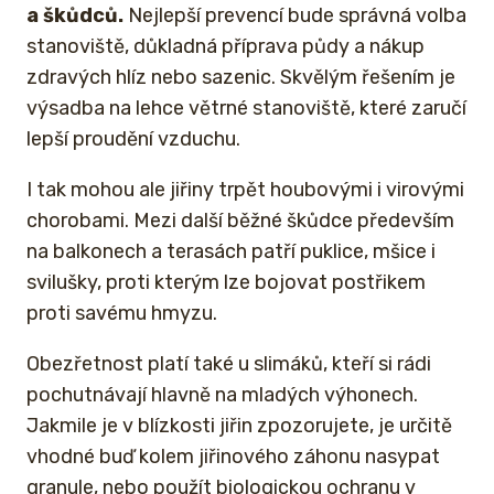
a škůdců.
Nejlepší prevencí bude správná volba
stanoviště, důkladná příprava půdy a nákup
zdravých hlíz nebo sazenic. Skvělým řešením je
výsadba na lehce větrné stanoviště, které zaručí
lepší proudění vzduchu.
I tak mohou ale jiřiny trpět houbovými i virovými
chorobami. Mezi další běžné škůdce především
na balkonech a terasách patří puklice, mšice i
svilušky, proti kterým lze bojovat postřikem
proti savému hmyzu.
Obezřetnost platí také u slimáků, kteří si rádi
pochutnávají hlavně na mladých výhonech.
Jakmile je v blízkosti jiřin zpozorujete, je určitě
vhodné buď kolem jiřinového záhonu nasypat
granule, nebo použít biologickou ochranu v