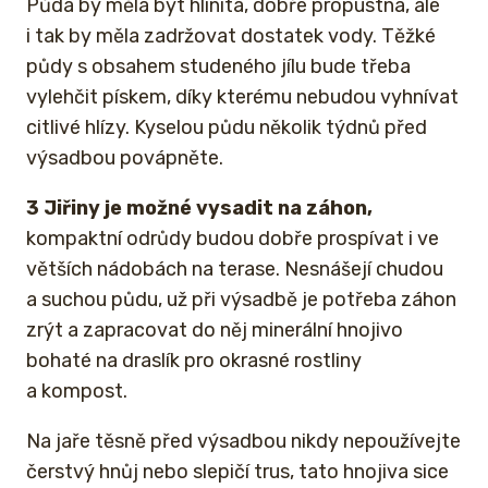
Půda by měla být hlinitá, dobře propustná, ale
i tak by měla zadržovat dostatek vody. Těžké
půdy s obsahem studeného jílu bude třeba
vylehčit pískem, díky kterému nebudou vyhnívat
citlivé hlízy. Kyselou půdu několik týdnů před
výsadbou povápněte.
3 Jiřiny je možné vysadit na záhon,
kompaktní odrůdy budou dobře prospívat i ve
větších nádobách na terase. Nesnášejí chudou
a suchou půdu, už při výsadbě je potřeba záhon
zrýt a zapracovat do něj minerální hnojivo
bohaté na draslík pro okrasné rostliny
a kompost.
Na jaře těsně před výsadbou nikdy nepoužívejte
čerstvý hnůj nebo slepičí trus, tato hnojiva sice