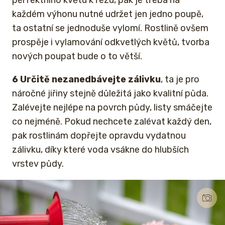
každém výhonu nutné udržet jen jedno poupě,
ta ostatní se jednoduše vylomí. Rostlině ovšem
prospěje i vylamování odkvetlých květů, tvorba
nových poupat bude o to větší.
6 Určitě nezanedbávejte zálivku
, ta je pro
náročné jiřiny stejně důležitá jako kvalitní půda.
Zalévejte nejlépe na povrch půdy, listy smáčejte
co nejméně. Pokud nechcete zalévat každý den,
pak rostlinám dopřejte opravdu vydatnou
zálivku, díky které voda vsákne do hlubších
vrstev půdy.