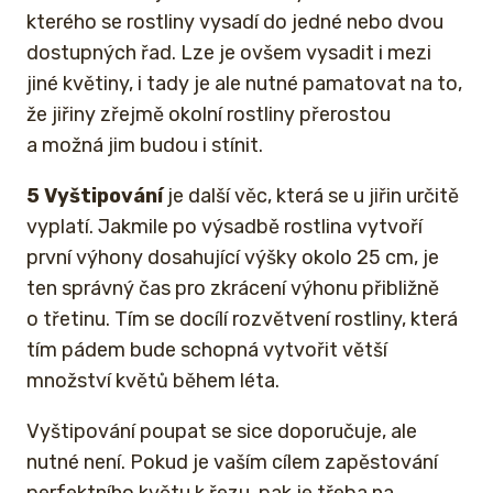
kterého se rostliny vysadí do jedné nebo dvou
dostupných řad. Lze je ovšem vysadit i mezi
jiné květiny, i tady je ale nutné pamatovat na to,
že jiřiny zřejmě okolní rostliny přerostou
a možná jim budou i stínit.
5 Vyštipování
je další věc, která se u jiřin určitě
vyplatí. Jakmile po výsadbě rostlina vytvoří
první výhony dosahující výšky okolo 25 cm, je
ten správný čas pro zkrácení výhonu přibližně
o třetinu. Tím se docílí rozvětvení rostliny, která
tím pádem bude schopná vytvořit větší
množství květů během léta.
Vyštipování poupat se sice doporučuje, ale
nutné není. Pokud je vaším cílem zapěstování
perfektního květu k řezu, pak je třeba na