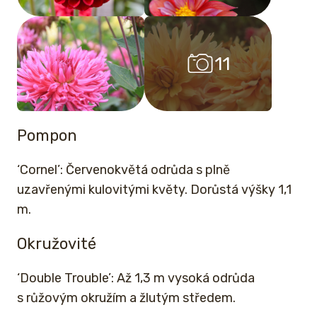
11
Pompon
‘Cornel’: Červenokvětá odrůda s plně
uzavřenými kulovitými květy. Dorůstá výšky 1,1
m.
Okružovité
‘Double Trouble’: Až 1,3 m vysoká odrůda
s růžovým okružím a žlutým středem.