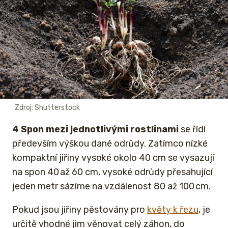
Zdroj: Shutterstock
4 Spon mezi jednotlivými rostlinami
se řídí
především výškou dané odrůdy. Zatímco nízké
kompaktní jiřiny vysoké okolo 40 cm se vysazují
na spon 40 až 60 cm, vysoké odrůdy přesahující
jeden metr sázíme na vzdálenost 80 až 100 cm.
Pokud jsou jiřiny pěstovány pro
květy k řezu
, je
určitě vhodné jim věnovat celý záhon, do