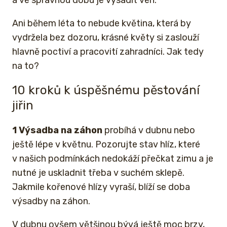
Ani během léta to nebude květina, která by
vydržela bez dozoru, krásné květy si zaslouží
hlavně poctiví a pracovití zahradníci. Jak tedy
na to?
10 kroků k úspěšnému pěstování
jiřin
1 Výsadba na záhon
probíhá v dubnu nebo
ještě lépe v květnu. Pozorujte stav hlíz, které
v našich podmínkách nedokáží přečkat zimu a je
nutné je uskladnit třeba v suchém sklepě.
Jakmile kořenové hlízy vyraší, blíží se doba
výsadby na záhon.
V dubnu ovšem většinou bývá ještě moc brzy,