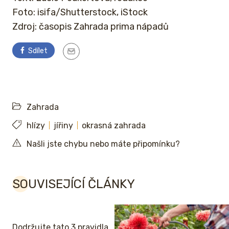
Foto: isifa/Shutterstock, iStock
Zdroj: časopis Zahrada prima nápadů
Sdílet
Zahrada
hlízy
jířiny
okrasná zahrada
Našli jste chybu nebo máte připomínku?
SOUVISEJÍCÍ ČLÁNKY
Dodržujte tato 3 pravidla