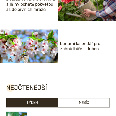
a jiřiny bohatě pokvetou
až do prvních mrazů
Lunární kalendář pro
zahrádkáře – duben
NEJČTENĚJŠÍ
TÝDEN
MĚSÍC