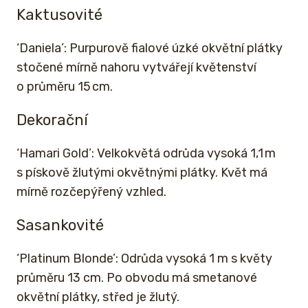
Kaktusovité
‘Daniela’: Purpurově fialové úzké okvětní plátky
stočené mírně nahoru vytvářejí květenství
o průměru 15 cm.
Dekorační
‘Hamari Gold’: Velkokvětá odrůda vysoká 1,1 m
s pískově žlutými okvětnými plátky. Květ má
mírně rozčepýřený vzhled.
Sasankovité
‘Platinum Blonde’: Odrůda vysoká 1 m s květy
průměru 13 cm. Po obvodu má smetanové
okvětní plátky, střed je žlutý.