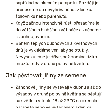
například na okenním parapetu. Později je
přeneseme do nevyhřívaného skleníku,
fóliovníku nebo pařeniště.
Když začnou intenzivně růst, přesadíme je
do většího a hlubšího květináče a začneme
i s přihnojováním.
Během teplých dubnových a květnových
dnů je vykládáme ven, aby se otužily.
Nevysazujeme je dříve, než pomine riziko
mrazů, tedy v druhé polovině května.
Jak pěstovat jiřiny ze semene
Záhonové jiřiny se vysévají v dubnu a až do
výsadby v druhé polovině května se pěstují
na světle a v teple 18 až 29 °C na okenním
parapetě nebo ve vytápěném skleníku.