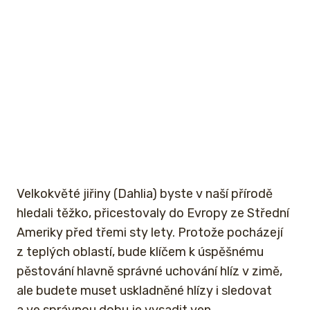
Velkokvěté jiřiny (Dahlia) byste v naší přírodě
hledali těžko, přicestovaly do Evropy ze Střední
Ameriky před třemi sty lety. Protože pocházejí
z teplých oblastí, bude klíčem k úspěšnému
pěstování hlavně správné uchování hlíz v zimě,
ale budete muset uskladněné hlízy i sledovat
a ve správnou dobu je vysadit ven.