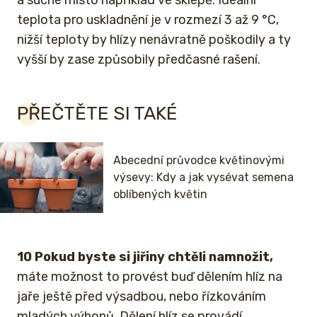
teplota pro uskladnění je v rozmezí 3 až 9 °C,
nižší teploty by hlízy nenávratně poškodily a ty
vyšší by zase způsobily předčasné rašení.
PŘEČTĚTE SI TAKÉ
Abecední průvodce květinovými
výsevy: Kdy a jak vysévat semena
oblíbených květin
10 Pokud byste si jiřiny chtěli namnožit,
máte možnost to provést buď dělením hlíz na
jaře ještě před výsadbou, nebo řízkováním
mladých výhonů. Dělení hlíz se provádí