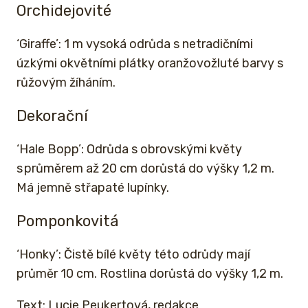
Orchidejovité
‘Giraffe’: 1 m vysoká odrůda s netradičními
úzkými okvětními plátky oranžovožluté barvy s
růžovým žíháním.
Dekorační
‘Hale Bopp’: Odrůda s obrovskými květy
s průměrem až 20 cm dorůstá do výšky 1,2 m.
Má jemně střapaté lupínky.
Pomponkovitá
‘Honky’: Čistě bílé květy této odrůdy mají
průměr 10 cm. Rostlina dorůstá do výšky 1,2 m.
Text: Lucie Peukertová, redakce