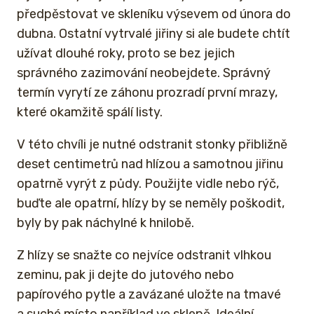
předpěstovat ve skleníku výsevem od února do
dubna. Ostatní vytrvalé jiřiny si ale budete chtít
užívat dlouhé roky, proto se bez jejich
správného zazimování neobejdete. Správný
termín vyrytí ze záhonu prozradí první mrazy,
které okamžitě spálí listy.
V této chvíli je nutné odstranit stonky přibližně
deset centimetrů nad hlízou a samotnou jiřinu
opatrně vyrýt z půdy. Použijte vidle nebo rýč,
buďte ale opatrní, hlízy by se neměly poškodit,
byly by pak náchylné k hnilobě.
Z hlízy se snažte co nejvíce odstranit vlhkou
zeminu, pak ji dejte do jutového nebo
papírového pytle a zavázané uložte na tmavé
a suché místo například ve sklepě. Ideální