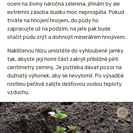
ocení na živiny náročná zelenina, jiřinám by ale
extrémní zásoba dusíku moc neprospěla. Pokud
trváte na hnojení hnojem, do půdy ho
zapracujte už na podzim, na jaře pak bude
stačit půdu zrýt a dohnojit minerálním hnojivem.
Naklíčenou hlízu umístěte do vyhloubené jamky
tak, abyste její horní část zakryli přibližně pěti
centimetry zeminy. Je potřeba dávat pozor na
dužnatý výhonek, aby se nevylomil. Po výsadbě
rostlinu pečlivě zalijte dešťovou vodou teploty
vzduchu.