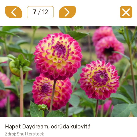
7
/ 12
Hapet Daydream, odrůda kulovitá
Zdroj: Shutterstock