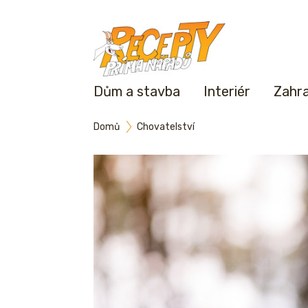
Dům a stavba
Interiér
Zahr
Domů
Chovatelství