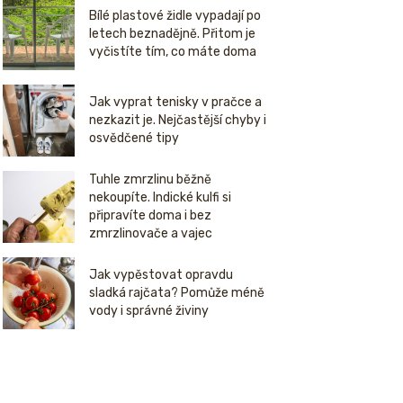
Bílé plastové židle vypadají po
letech beznadějně. Přitom je
vyčistíte tím, co máte doma
Jak vyprat tenisky v pračce a
nezkazit je. Nejčastější chyby i
osvědčené tipy
Tuhle zmrzlinu běžně
nekoupíte. Indické kulfi si
připravíte doma i bez
zmrzlinovače a vajec
Jak vypěstovat opravdu
sladká rajčata? Pomůže méně
vody i správné živiny