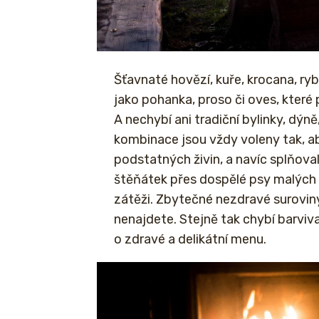
Šťavnaté hovězí, kuře, krocana, ryb
jako pohanka, proso či oves, které p
A nechybí ani tradiční bylinky, dýn
kombinace jsou vždy voleny tak, ab
podstatných živin, a navíc splňova
štěňátek přes dospělé psy malých 
zátěži. Zbytečné nezdravé suroviny 
nenajdete. Stejně tak chybí barvi
o zdravé a delikátní menu.