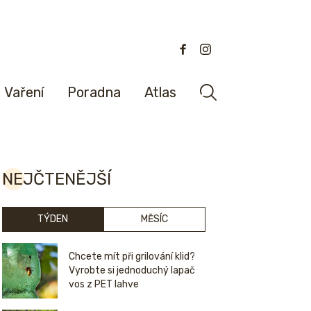
Vaření
Poradna
Atlas
NEJČTENĚJŠÍ
TÝDEN
MĚSÍC
Chcete mít při grilování klid?
Vyrobte si jednoduchý lapač
vos z PET lahve