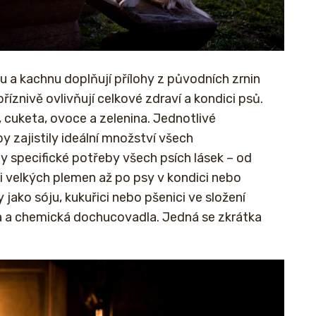
u a kachnu doplňují přílohy z původních zrnin
říznivě ovlivňují celkové zdraví a kondici psů.
ě, cuketa, ovoce a zelenina. Jednotlivé
y zajistily ideální množství všech
ly specifické potřeby všech psích lásek – od
i velkých plemen až po psy v kondici nebo
jako sóju, kukuřici nebo pšenici ve složení
va a chemická dochucovadla. Jedná se zkrátka