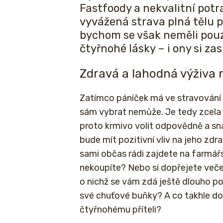
Fastfoody a nekvalitní pot
vyvážená strava plná tělu p
bychom se však neměli pouz
čtyřnohé lásky – i ony si zas
Zdravá a lahodná výživa 
Zatímco páníček má ve stravování
sám vybrat nemůže. Je tedy zcela
proto krmivo volit odpovědně a snaž
bude mít pozitivní vliv na jeho zdra
sami občas rádi zajdete na farmářs
nekoupíte? Nebo si dopřejete večeři
o nichž se vám zdá ještě dlouho po
své chuťové buňky? A co takhle d
čtyřnohému příteli?