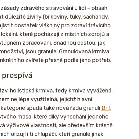
í zásady zdravého stravování u lidí – obsah
důležité živiny (bílkoviny, tuky, sacharidy,
jistit dostatek vlákniny pro zdraví trávicího
 lokální, které pocházejí z místních zdrojů a
 stupněm zpracování. Snadnou cestou, jak
množství, jsou granule. Granulovaná krmiva
onkrétního zvířete přesně podle jeho potřeb.
 prospívá
tzv. holistická krmiva, tedy krmiva vyvážená,
em nejlépe využitelná, jejichž hlavní
o kategorie spadá také nová řada granulí
Brit
rstvého masa, které díky vynechání jednoho
á výživové vlastnosti, ale především krásně
h olizují i ti chlupáči, kteří granule jinak