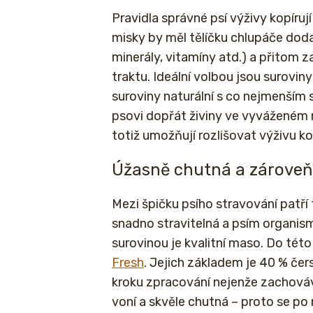
Pravidla správné psí výživy kopíruj
misky by měl tělíčku chlupáče dodat 
minerály, vitamíny atd.) a přitom za
traktu. Ideální volbou jsou suroviny
suroviny naturální s co nejmenším
psovi dopřát živiny ve vyváženém 
totiž umožňují rozlišovat výživu k
Úžasně chutná a zároveň
Mezi špičku psího stravování patří 
snadno stravitelná a psím organism
surovinou je kvalitní maso. Do tét
Fresh
. Jejich základem je 40 % če
kroku zpracování nejenže zachováv
voní a skvěle chutná – proto se po nic