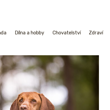
ada
Dílna a hobby
Chovatelství
Zdraví