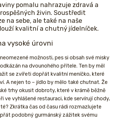
raviny pomalu nahrazuje zdravá a
rospěšných živin. Soustředit
e na sebe, ale také na naše
louží kvalitní a chutný jídelníček.
na vysoké úrovni
 neomezené možnosti, pes si obsah své misky
 odkázán na dvounohého přítele. Ten by měl
it se zvířeti dopřát kvalitní meníčko, které
ví. A nejen to – jídlo by mělo také chutnat. Že
ké trhy okusit dobroty, které v krámě běžně
 ve vyhlášené restauraci, kde servírují chody,
té? Zkrátka čas od času rádi rozmazlujete
opřát podobný gurmánský zážitek svému