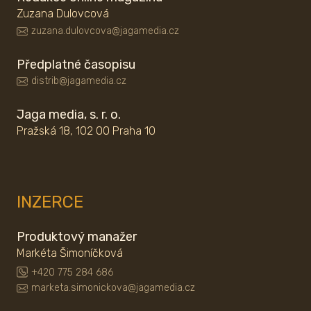
Zuzana Dulovcová
zuzana.dulovcova@jagamedia.cz
Předplatné časopisu
distrib@jagamedia.cz
Jaga media, s. r. o.
Pražská 18, 102 00 Praha 10
INZERCE
Produktový manažer
Markéta Šimoníčková
+420 775 284 686
marketa.simonickova@jagamedia.cz