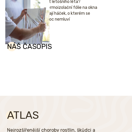
Hit letošního léta?
Termoizolační fólie na okna
mají háček, o kterém se
moc nemluví
NÁŠ ČASOPIS
ATLAS
Nejrozšířenější choroby rostlin, škůdci a