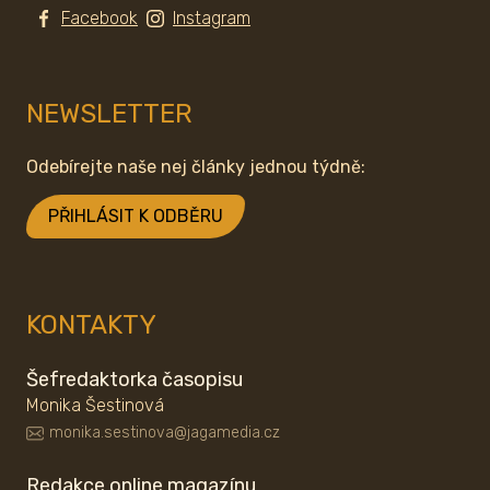
Facebook
Instagram
NEWSLETTER
Odebírejte naše nej články jednou týdně:
PŘIHLÁSIT K ODBĚRU
KONTAKTY
Šefredaktorka časopisu
Monika Šestinová
monika.sestinova@jagamedia.cz
Redakce online magazínu