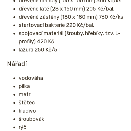
dřevěné hranoly (100 x 100 mm) 360 Kč/ks
dřevěné latě (28 x 150 mm) 205 Kč/bal.
dřevěné zástěny (180 x 180 mm) 760 Kč/ks
startovací bakterie 220 Kč/bal.
spojovací materiál (šrouby, hřebíky, tzv. L-
profily) 420 Kč
lazura 250 Kč/5 l
Nářadí
vodováha
pilka
metr
štětec
kladivo
šroubovák
rýč