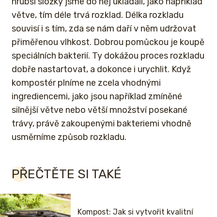
hrubší složky jsme do něj ukládali, jako například
větve, tím déle trvá rozklad. Délka rozkladu
souvisí i s tím, zda se nám daří v něm udržovat
přiměřenou vlhkost. Dobrou pomůckou je koupě
speciálních bakterií. Ty dokážou proces rozkladu
dobře nastartovat, a dokonce i urychlit. Když
kompostér plníme ne zcela vhodnými
ingrediencemi, jako jsou například zmíněné
silnější větve nebo větší množství posekané
trávy, právě zakoupenými bakteriemi vhodně
usměrníme způsob rozkladu.
PŘEČTĚTE SI TAKÉ
Kompost: Jak si vytvořit kvalitní