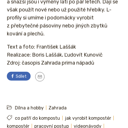
a snazší jsou i výměny latí po pár letech. Dají se
však použít nové nebo už použité hřebíky. L-
profily si umíme i podomácky vyrobit
z přebytečné pásoviny nebo jiných zbytků
kování a plechů.
Text a foto: František Laššák
Realizace: Boris Laššák, Ľudovít Kunovič
Zdroj: časopis Zahrada prima nápadů
Sdílet
Dílna a hobby
Zahrada
co patří do kompostu
jak vyrobit kompostér
kompostér
pracovní postup
videonávody