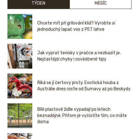
TÝDEN
MĚSÍC
Chcete mít při grilování klid? Vyrobte si
jednoduchý lapač vos z PET lahve
Jak vyprat tenisky v pračce a nezkazit je.
Nejčastější chyby i osvědčené tipy
Říká se jí čertovy prsty. Exotická houba z
Austrálie dnes roste od Šumavy až po Beskydy
Bílé plastové židle vypadají po letech
beznadějně. Přitom je vyčistíte tím, co máte
doma