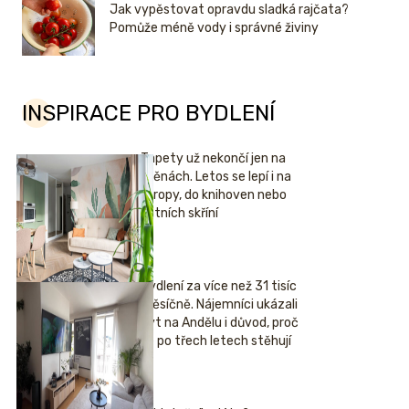
Jak vypěstovat opravdu sladká rajčata?
Pomůže méně vody i správné živiny
INSPIRACE PRO BYDLENÍ
Tapety už nekončí jen na
stěnách. Letos se lepí i na
stropy, do knihoven nebo
šatních skříní
Bydlení za více než 31 tisíc
měsíčně. Nájemníci ukázali
byt na Andělu i důvod, proč
se po třech letech stěhují