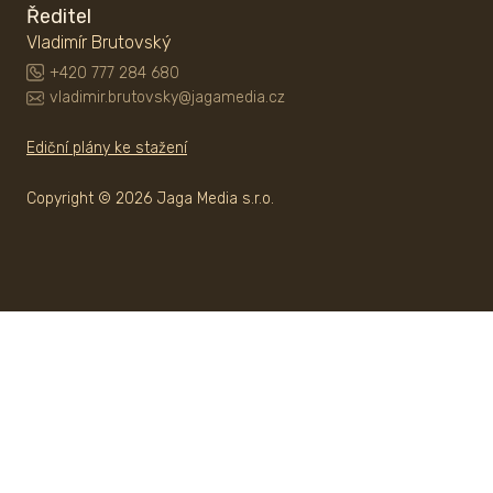
Ředitel
Vladimír Brutovský
+420 777 284 680
vladimir.brutovsky@jagamedia.cz
Ediční plány ke stažení
Copyright © 2026 Jaga Media s.r.o.