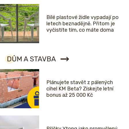
Bílé plastové židle vypadají po
letech beznadějně. Přitom je
vyčistíte tím, co máte doma
DŮM A STAVBA
Plánujete stavět z pálených
cihel KM Beta? Získejte letní
bonus až 25 000 Kč
Příčky Ytong jako promyšlený