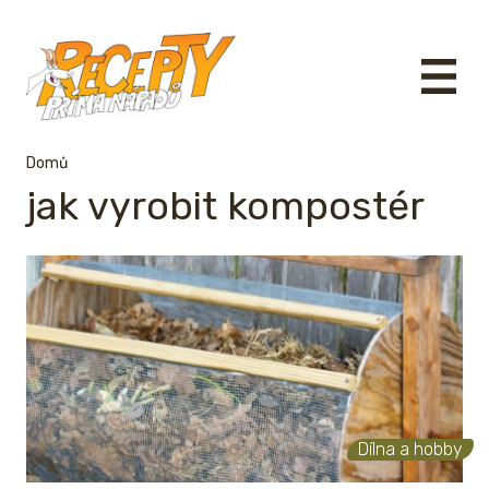
Domů
jak vyrobit kompostér
Dílna a hobby