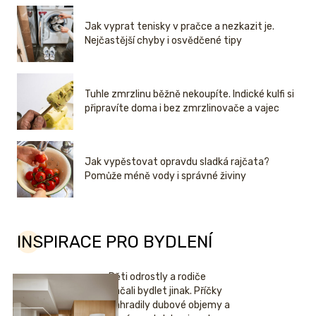
Jak vyprat tenisky v pračce a nezkazit je.
Nejčastější chyby i osvědčené tipy
Tuhle zmrzlinu běžně nekoupíte. Indické kulfi si
připravíte doma i bez zmrzlinovače a vajec
Jak vypěstovat opravdu sladká rajčata?
Pomůže méně vody i správné živiny
INSPIRACE PRO BYDLENÍ
Děti odrostly a rodiče
začali bydlet jinak. Příčky
nahradily dubové objemy a