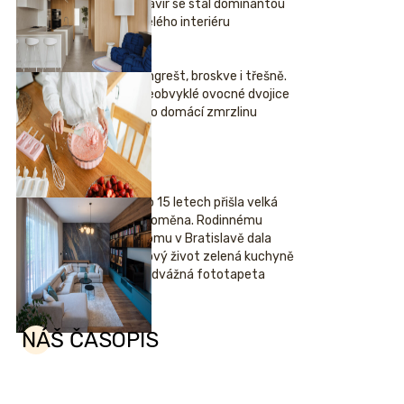
klavír se stal dominantou
celého interiéru
Angrešt, broskve i třešně.
Neobvyklé ovocné dvojice
pro domácí zmrzlinu
Po 15 letech přišla velká
proměna. Rodinnému
domu v Bratislavě dala
nový život zelená kuchyně
i odvážná fototapeta
NÁŠ ČASOPIS