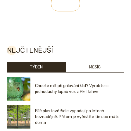
NEJČTENĚJŠÍ
TÝDEN
MĚSÍC
Chcete mít při grilování klid? Vyrobte si
jednoduchý lapač vos z PET lahve
Bílé plastové židle vypadají po letech
beznadějně. Přitom je vyčistíte tím, co máte
doma