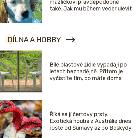
mazlíčkovi pravděpodobně
také. Jak mu během veder ulevit
DÍLNA A HOBBY
Bílé plastové židle vypadají po
letech beznadějně. Přitom je
vyčistíte tím, co máte doma
Říká se jí čertovy prsty.
Exotická houba z Austrálie dnes
roste od Šumavy až po Beskydy