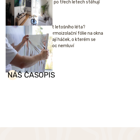
se po třech letech stěhují
Hit letošního léta?
Termoizolační fólie na okna
mají háček, o kterém se
moc nemluví
NÁŠ ČASOPIS