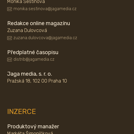
Monika Šestinová
monika.sestinova@jagamedia.cz
Redakce online magazínu
Zuzana Dulovcová
zuzana.dulovcova@jagamedia.cz
Předplatné časopisu
distrib@jagamedia.cz
Jaga media, s. r. o.
Pražská 18, 102 00 Praha 10
INZERCE
Produktový manažer
Markéta Šimoníčková