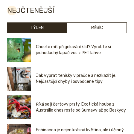
NEJČTENĚJŠÍ
TÝDEN
MĚSÍC
Chcete mít při grilování klid? Vyrobte si
jednoduchý lapač vos z PET lahve
Jak vyprat tenisky v pračce a nezkazit je.
Nejčastější chyby i osvědčené tipy
Říká se jí čertovy prsty. Exotická houba z
Austrálie dnes roste od Šumavy až po Beskydy
Echinacea je nejen krásná květina, ale i účinný