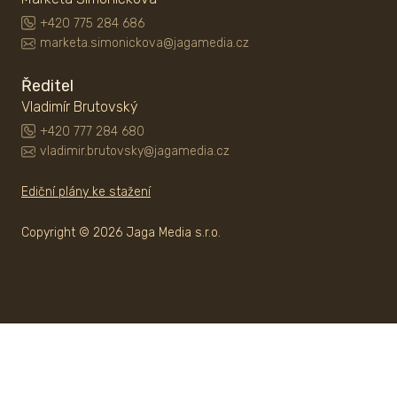
+420 775 284 686
marketa.simonickova@jagamedia.cz
Ředitel
Vladimír Brutovský
+420 777 284 680
vladimir.brutovsky@jagamedia.cz
Ediční plány ke stažení
Copyright © 2026 Jaga Media s.r.o.