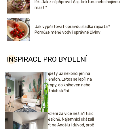
lék. Jak z ní připravit čaj, tinkturu nebo hojivou
mast?
Jak vypěstovat opravdu sladká rajčata?
Pomůže méně vody i správné živiny
INSPIRACE PRO BYDLENÍ
Tapety už nekončí jen na
stěnách. Letos se lepí i na
stropy, do knihoven nebo
šatních skříní
Bydlení za více než 31 tisíc
měsíčně. Nájemníci ukázali
byt na Andělu i důvod, proč