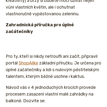
kreativity) a brzy si budete moci užívat nejen
vůni vlastních květin, ale i ochutnat
vlastnoručně vypěstovanou zeleninu.
Zahradnická příručka pro úplné
začátečníky
Pro ty, kteří si nikdy netroufli ani začít, připravil
portál
ShopAlike
základní příručku. Je určena pro
úplné začátečníky a lidi s nulovým pěstitelským
talentem, kterým běžně uschne i kaktus.
Návod vás v 4 jednoduchých krocích provede
procesem zasazení vlastní malé zahrádky na
balkoně. Dozvíte se: