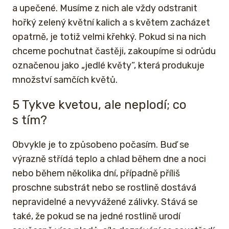
a upečené. Musíme z nich ale vždy odstranit
hořký zelený květní kalich a s květem zacházet
opatrně, je totiž velmi křehký. Pokud si na nich
chceme pochutnat častěji, zakoupíme si odrůdu
označenou jako „jedlé květy“, která produkuje
množství samčích květů.
5 Tykve kvetou, ale neplodí; co
s tím?
Obvykle je to způsobeno počasím. Buď se
výrazně střídá teplo a chlad během dne a noci
nebo během několika dní, případně příliš
proschne substrát nebo se rostlině dostává
nepravidelné a nevyvážené zálivky. Stává se
také, že pokud se na jedné rostlině urodí