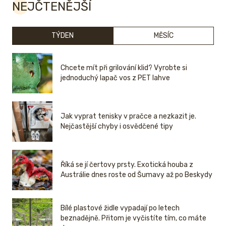
NEJČTENĚJŠÍ
TÝDEN
MĚSÍC
Chcete mít při grilování klid? Vyrobte si
jednoduchý lapač vos z PET lahve
Jak vyprat tenisky v pračce a nezkazit je.
Nejčastější chyby i osvědčené tipy
Říká se jí čertovy prsty. Exotická houba z
Austrálie dnes roste od Šumavy až po Beskydy
Bílé plastové židle vypadají po letech
beznadějně. Přitom je vyčistíte tím, co máte