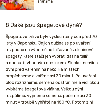
aranžmá
8 Jaké jsou špagetové dýně?
Špagetové tykve byly vyšlechtěny cca před 70
lety v Japonsku. Jejich dužina se po uvaření
rozpadne na výborné nefalšované zeleninové
špagety, které stačí jen vybrat, dát na talíř
a dochutit vhodným dresinkem. Slupku menších
dýní před vařením na několika místech
propíchneme a vaříme asi 30 minut. Po uvaření
plod rozřízneme, semena odstraníme a vidličkou
vybíráme špagetová vlákna. Velkou dýni
rozpůlíme, vyjmeme semena, pečeme asi 30
minut v troubě vyhřáté na 180 °C. Potom z ní