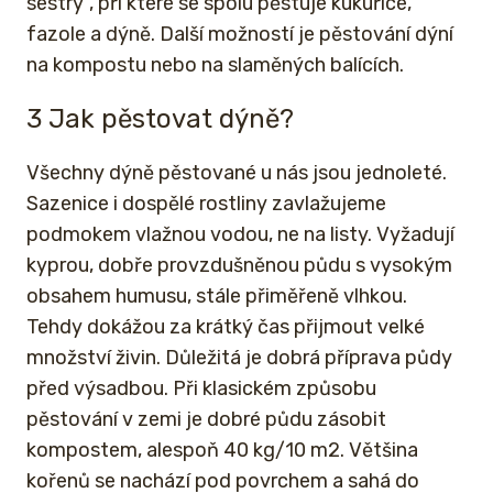
sestry“, při které se spolu pěstuje kukuřice,
fazole a dýně. Další možností je pěstování dýní
na kompostu nebo na slaměných balících.
3 Jak pěstovat dýně?
Všechny dýně pěstované u nás jsou jednoleté.
Sazenice i dospělé rostliny zavlažujeme
podmokem vlažnou vodou, ne na listy. Vyžadují
kyprou, dobře provzdušněnou půdu s vysokým
obsahem humusu, stále přiměřeně vlhkou.
Tehdy dokážou za krátký čas přijmout velké
množství živin. Důležitá je dobrá příprava půdy
před výsadbou. Při klasickém způsobu
pěstování v zemi je dobré půdu zásobit
kompostem, alespoň 40 kg/10 m2. Většina
kořenů se nachází pod povrchem a sahá do