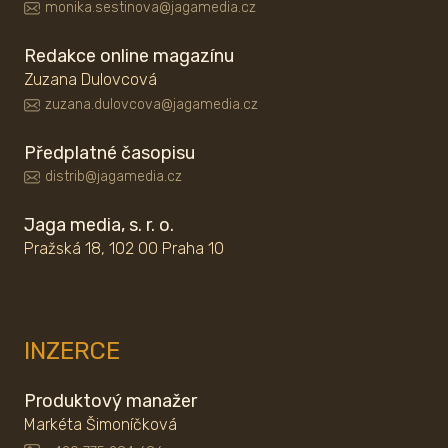
monika.sestinova@jagamedia.cz
Redakce online magazínu
Zuzana Dulovcová
zuzana.dulovcova@jagamedia.cz
Předplatné časopisu
distrib@jagamedia.cz
Jaga media, s. r. o.
Pražská 18, 102 00 Praha 10
INZERCE
Produktový manažer
Markéta Šimoníčková