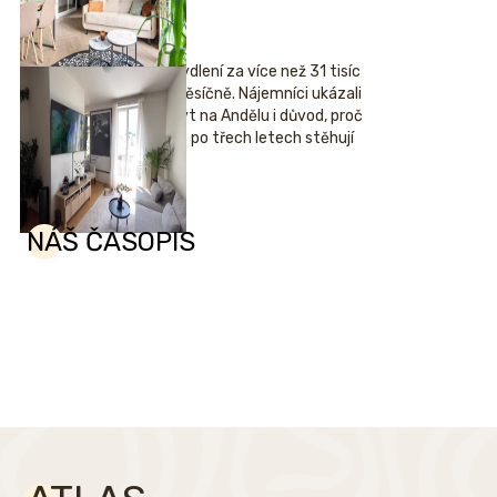
Bydlení za více než 31 tisíc
měsíčně. Nájemníci ukázali
byt na Andělu i důvod, proč
se po třech letech stěhují
NÁŠ ČASOPIS