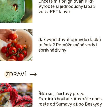
Chcete mít při grilování klid?
Vyrobte si jednoduchý lapač
vos z PET lahve
Jak vypěstovat opravdu sladká
rajčata? Pomůže méně vody i
správné živiny
ZDRAVÍ
Říká se jí čertovy prsty.
Exotická houba z Austrálie dnes
roste od Šumavy až po Beskydy