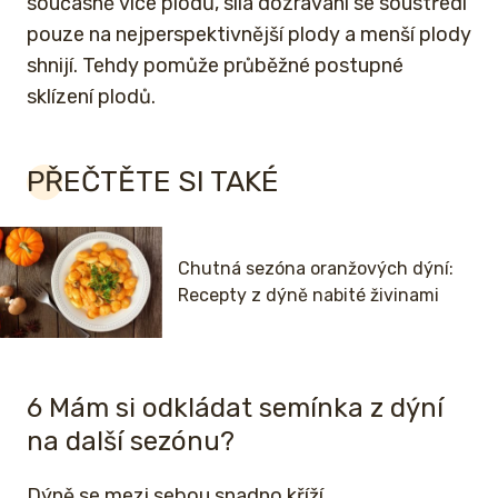
současně více plodů, síla dozrávání se soustředí
pouze na nejperspektivnější plody a menší plody
shnijí. Tehdy pomůže průběžné postupné
sklízení plodů.
PŘEČTĚTE SI TAKÉ
Chutná sezóna oranžových dýní:
Recepty z dýně nabité živinami
6 Mám si odkládat semínka z dýní
na další sezónu?
Dýně se mezi sebou snadno kříží