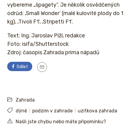
vybereme „špagety“. Je několik osvědčených
odrůd: ‚Small Wonder‘ (malé kulovité plody do 1
kg), ‚Tivoli F1‘, ‚Stripetti F1‘.
Text: Ing. Jaroslav Pížl, redakce
Foto: isifa/Shutterstock
Zdroj: časopis Zahrada prima nápadů
Sdílet
Zahrada
dýně
podzim v zahrade
uzitkova zahrada
Našli jste chybu nebo máte připomínku?