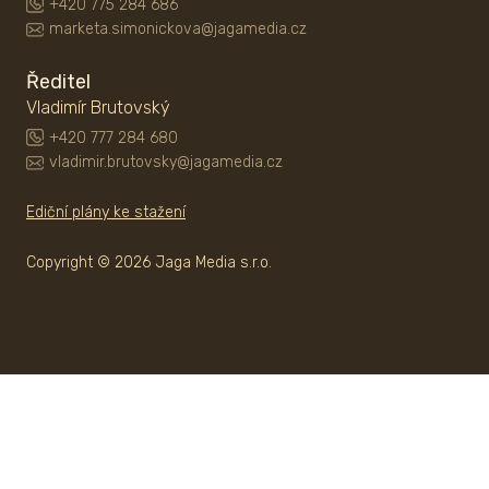
+420 775 284 686
marketa.simonickova@jagamedia.cz
Ředitel
Vladimír Brutovský
+420 777 284 680
vladimir.brutovsky@jagamedia.cz
Ediční plány ke stažení
Copyright © 2026 Jaga Media s.r.o.