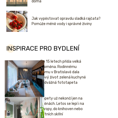
doma
Jak vypěstovat opravdu sladká rajčata?
Pomůže méně vody i správné živiny
INSPIRACE PRO BYDLENÍ
Po 15 letech přišla velká
proměna. Rodinnému
domu v Bratislavě dala
nový život zelená kuchyně
i odvážná fototapeta
Tapety už nekončí jen na
stěnách. Letos se lepí i na
stropy, do knihoven nebo
šatních skříní