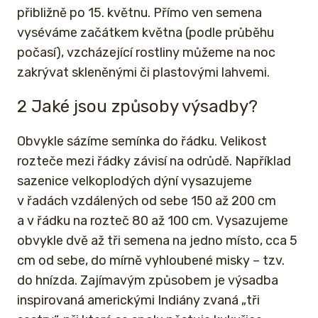
přibližně po 15. květnu. Přímo ven semena
vyséváme začátkem května (podle průběhu
počasí), vzcházející rostliny můžeme na noc
zakrývat skleněnými či plastovými lahvemi.
2 Jaké jsou způsoby výsadby?
Obvykle sázíme semínka do řádku. Velikost
rozteče mezi řádky závisí na odrůdě. Například
sazenice velkoplodých dýní vysazujeme
v řadách vzdálených od sebe 150 až 200 cm
a v řádku na rozteč 80 až 100 cm. Vysazujeme
obvykle dvě až tři semena na jedno místo, cca 5
cm od sebe, do mírně vyhloubené misky – tzv.
do hnízda. Zajímavým způsobem je výsadba
inspirovaná americkými Indiány zvaná „tři