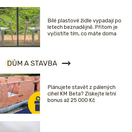
Bílé plastové židle vypadají po
letech beznadějně. Přitom je
vyčistíte tím, co máte doma
DŮM A STAVBA
Plánujete stavět z pálených
cihel KM Beta? Získejte letní
bonus až 25 000 Kč