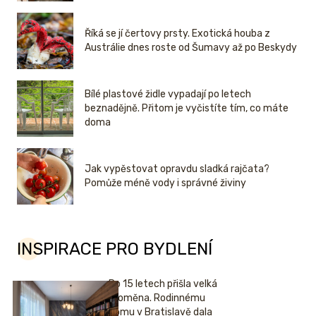
Říká se jí čertovy prsty. Exotická houba z
Austrálie dnes roste od Šumavy až po Beskydy
Bílé plastové židle vypadají po letech
beznadějně. Přitom je vyčistíte tím, co máte
doma
Jak vypěstovat opravdu sladká rajčata?
Pomůže méně vody i správné živiny
INSPIRACE PRO BYDLENÍ
Po 15 letech přišla velká
proměna. Rodinnému
domu v Bratislavě dala