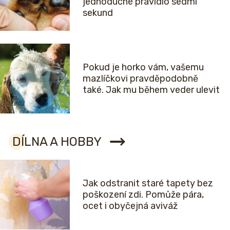
jednoduché pravidlo sedmi
sekund
Pokud je horko vám, vašemu
mazlíčkovi pravděpodobně
také. Jak mu během veder ulevit
DÍLNA A HOBBY
Jak odstranit staré tapety bez
poškození zdi. Pomůže pára,
ocet i obyčejná aviváž