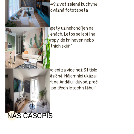
nový život zelená kuchyně
i odvážná fototapeta
Tapety už nekončí jen na
stěnách. Letos se lepí i na
stropy, do knihoven nebo
šatních skříní
Bydlení za více než 31 tisíc
měsíčně. Nájemníci ukázali
byt na Andělu i důvod, proč
se po třech letech stěhují
NÁŠ ČASOPIS