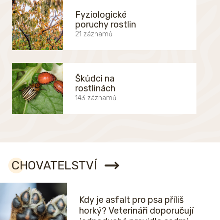
Fyziologické
poruchy rostlin
21 záznamů
Škůdci na
rostlinách
143 záznamů
CHOVATELSTVÍ
Kdy je asfalt pro psa příliš
horký? Veterináři doporučují