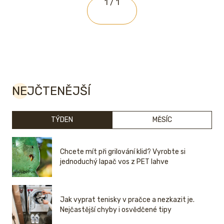
1 / 1
NEJČTENĚJŠÍ
TÝDEN
MĚSÍC
Chcete mít při grilování klid? Vyrobte si
jednoduchý lapač vos z PET lahve
Jak vyprat tenisky v pračce a nezkazit je.
Nejčastější chyby i osvědčené tipy