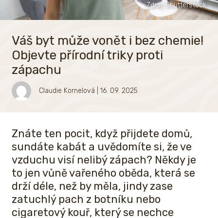
Zdroj: Shutterstock
Váš byt může vonět i bez chemie!
Objevte přírodní triky proti
zápachu
Claudie Kornelová
| 16. 09. 2025
Znáte ten pocit, když přijdete domů,
sundáte kabát a uvědomíte si, že ve
vzduchu visí nelibý zápach? Někdy je
to jen vůně vařeného oběda, která se
drží déle, než by měla, jindy zase
zatuchlý pach z botníku nebo
cigaretový kouř, který se nechce