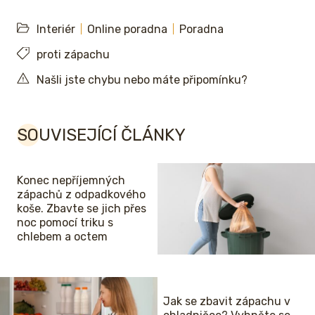
Interiér
Online poradna
Poradna
proti zápachu
Našli jste chybu nebo máte připomínku?
SOUVISEJÍCÍ ČLÁNKY
Konec nepříjemných
zápachů z odpadkového
koše. Zbavte se jich přes
noc pomocí triku s
chlebem a octem
Jak se zbavit zápachu v