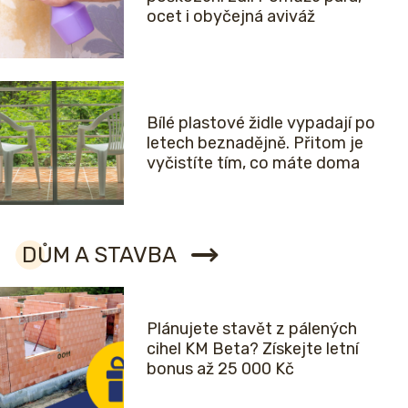
ocet i obyčejná aviváž
Bílé plastové židle vypadají po
letech beznadějně. Přitom je
vyčistíte tím, co máte doma
DŮM A STAVBA
Plánujete stavět z pálených
cihel KM Beta? Získejte letní
bonus až 25 000 Kč