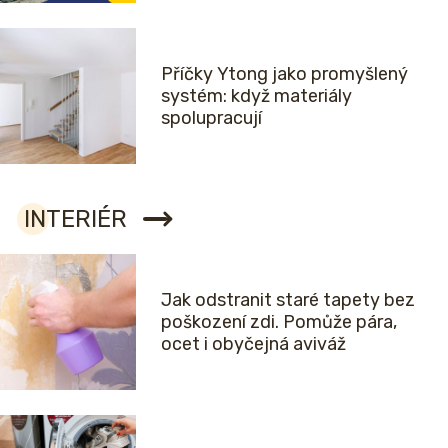
Příčky Ytong jako promyšlený
systém: když materiály
spolupracují
INTERIÉR
Jak odstranit staré tapety bez
poškození zdi. Pomůže pára,
ocet i obyčejná aviváž