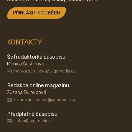
PŘIHLÁSIT K ODBĚRU
KONTAKTY
Šefredaktorka časopisu
Monika Šestinová
monika.sestinova@jagamedia.cz
Redakce online magazínu
Zuzana Dulovcová
zuzana.dulovcova@jagamedia.cz
Předplatné časopisu
distrib@jagamedia.cz