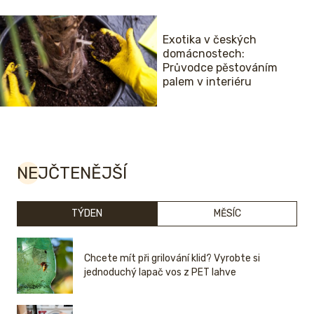
Exotika v českých
domácnostech:
Průvodce pěstováním
palem v interiéru
NEJČTENĚJŠÍ
TÝDEN
MĚSÍC
Chcete mít při grilování klid? Vyrobte si
jednoduchý lapač vos z PET lahve