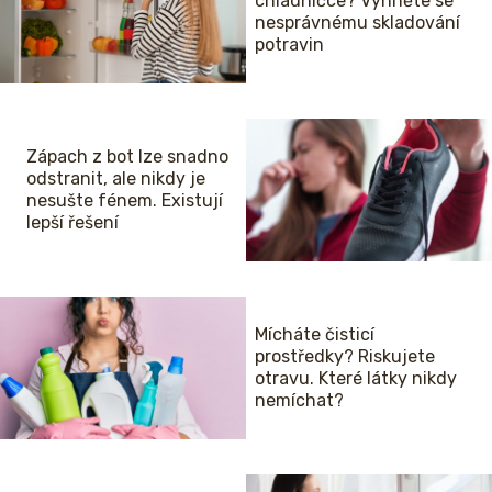
chladničce? Vyhněte se
nesprávnému skladování
potravin
Zápach z bot lze snadno
odstranit, ale nikdy je
nesušte fénem. Existují
lepší řešení
Mícháte čisticí
prostředky? Riskujete
otravu. Které látky nikdy
nemíchat?