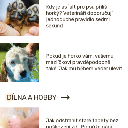
Kdy je asfalt pro psa příliš
horký? Veterináři doporučují
jednoduché pravidlo sedmi
sekund
Pokud je horko vám, vašemu
mazlíčkovi pravděpodobně
také. Jak mu během veder ulevit
DÍLNA A HOBBY
Jak odstranit staré tapety bez
poškození zdi. Pomůže pára,