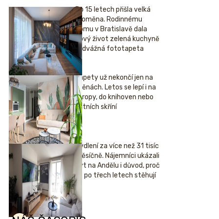
Po 15 letech přišla velká
proměna. Rodinnému
domu v Bratislavě dala
nový život zelená kuchyně
i odvážná fototapeta
Tapety už nekončí jen na
stěnách. Letos se lepí i na
stropy, do knihoven nebo
šatních skříní
Bydlení za více než 31 tisíc
měsíčně. Nájemníci ukázali
byt na Andělu i důvod, proč
se po třech letech stěhují