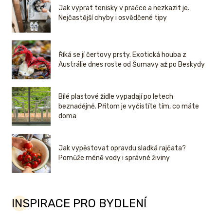
Jak vyprat tenisky v pračce a nezkazit je.
Nejčastější chyby i osvědčené tipy
Říká se jí čertovy prsty. Exotická houba z
Austrálie dnes roste od Šumavy až po Beskydy
Bílé plastové židle vypadají po letech
beznadějně. Přitom je vyčistíte tím, co máte
doma
Jak vypěstovat opravdu sladká rajčata?
Pomůže méně vody i správné živiny
INSPIRACE PRO BYDLENÍ