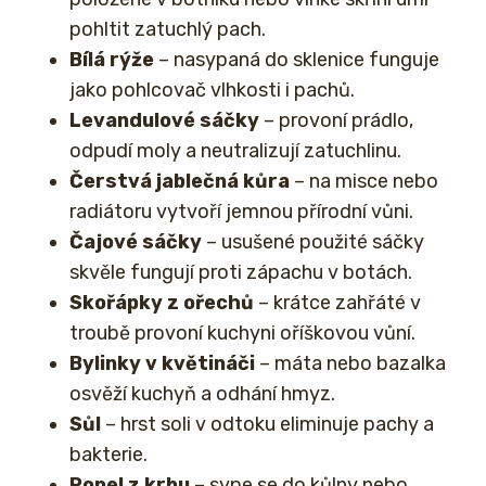
pohltit zatuchlý pach.
Bílá rýže
– nasypaná do sklenice funguje
jako pohlcovač vlhkosti i pachů.
Levandulové sáčky
– provoní prádlo,
odpudí moly a neutralizují zatuchlinu.
Čerstvá jablečná kůra
– na misce nebo
radiátoru vytvoří jemnou přírodní vůni.
Čajové sáčky
– usušené použité sáčky
skvěle fungují proti zápachu v botách.
Skořápky z ořechů
– krátce zahřáté v
troubě provoní kuchyni oříškovou vůní.
Bylinky v květináči
– máta nebo bazalka
osvěží kuchyň a odhání hmyz.
Sůl
– hrst soli v odtoku eliminuje pachy a
bakterie.
Popel z krbu
– sype se do kůlny nebo