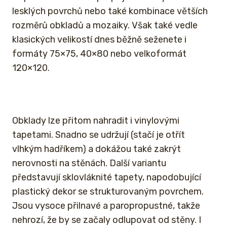
lesklých povrchů nebo také kombinace větších
rozměrů obkladů a mozaiky. Však také vedle
klasických velikostí dnes běžně seženete i
formáty 75×75, 40×80 nebo velkoformát
120×120.
Obklady lze přitom nahradit i vinylovými
tapetami. Snadno se udržují (stačí je otřít
vlhkým hadříkem) a dokážou také zakrýt
nerovnosti na stěnách. Další variantu
představují sklovláknité tapety, napodobující
plastický dekor se strukturovaným povrchem.
Jsou vysoce přilnavé a paropropustné, takže
nehrozí, že by se začaly odlupovat od stěny. I