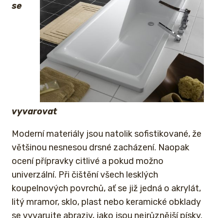
se
vyvarovat
Moderní materiály jsou natolik sofistikované, že
většinou nesnesou drsné zacházení. Naopak
ocení přípravky citlivé a pokud možno
univerzální. Při čištění všech lesklých
koupelnových povrchů, ať se již jedná o akrylát,
litý mramor, sklo, plast nebo keramické obklady
se vyvarujte abraziv, jako jsou nejrůznější písky.