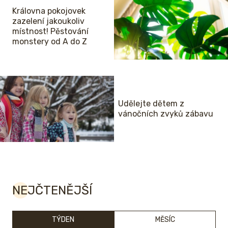
Královna pokojovek
zazelení jakoukoliv
místnost! Pěstování
monstery od A do Z
Udělejte dětem z
vánočních zvyků zábavu
NEJČTENĚJŠÍ
TÝDEN
MĚSÍC