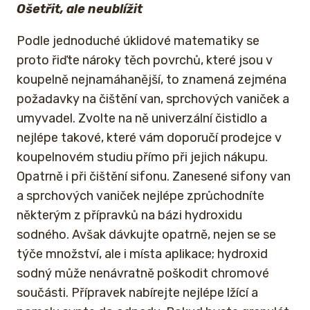
Ošetřit, ale neublížit
Podle jednoduché úklidové matematiky se
proto řiďte nároky těch povrchů, které jsou v
koupelně nejnamáhanější, to znamená zejména
požadavky na čištění van, sprchových vaniček a
umyvadel. Zvolte na ně univerzální čistidlo a
nejlépe takové, které vám doporučí prodejce v
koupelnovém studiu přímo při jejich nákupu.
Opatrně i při čištění sifonu. Zanesené sifony van
a sprchových vaniček nejlépe zprůchodníte
některým z přípravků na bázi hydroxidu
sodného. Avšak dávkujte opatrně, nejen se se
týče množství, ale i místa aplikace; hydroxid
sodný může nenávratně poškodit chromové
součásti. Přípravek nabírejte nejlépe lžící a