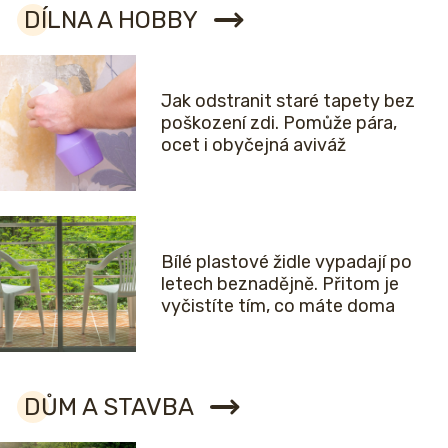
DÍLNA A HOBBY
Jak odstranit staré tapety bez
poškození zdi. Pomůže pára,
ocet i obyčejná aviváž
Bílé plastové židle vypadají po
letech beznadějně. Přitom je
vyčistíte tím, co máte doma
DŮM A STAVBA