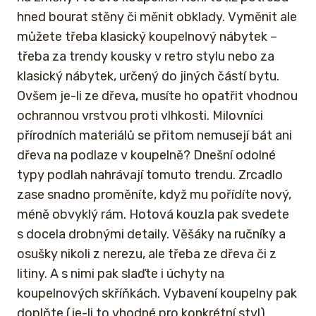
hned bourat stěny či měnit obklady. Vyměnit ale
můžete třeba klasický koupelnový nábytek –
třeba za trendy kousky v retro stylu nebo za
klasický nábytek, určený do jiných částí bytu.
Ovšem je-li ze dřeva, musíte ho opatřit vhodnou
ochrannou vrstvou proti vlhkosti. Milovníci
přírodních materiálů se přitom nemusejí bát ani
dřeva na podlaze v koupelně? Dnešní odolné
typy podlah nahrávají tomuto trendu. Zrcadlo
zase snadno proměníte, když mu pořídíte nový,
méně obvyklý rám. Hotová kouzla pak svedete
s docela drobnými detaily. Věšáky na ručníky a
osušky nikoli z nerezu, ale třeba ze dřeva či z
litiny. A s nimi pak slaďte i úchyty na
koupelnových skříňkách. Vybavení koupelny pak
doplňte (je-li to vhodné pro konkrétní styl)