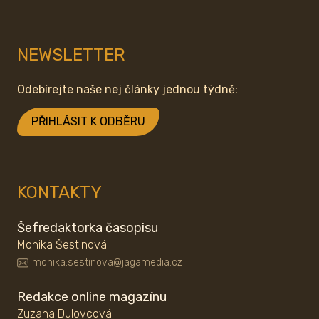
NEWSLETTER
Odebírejte naše nej články jednou týdně:
PŘIHLÁSIT K ODBĚRU
KONTAKTY
Šefredaktorka časopisu
Monika Šestinová
monika.sestinova@jagamedia.cz
Redakce online magazínu
Zuzana Dulovcová