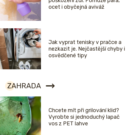
poškození zdi. Pomůže pára,
ocet i obyčejná aviváž
Jak vyprat tenisky v pračce a
nezkazit je. Nejčastější chyby i
osvědčené tipy
ZAHRADA
Chcete mít při grilování klid?
Vyrobte si jednoduchý lapač
vos z PET lahve