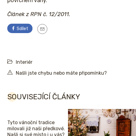
povrchem vany.
Článek
z RPN č. 12/2011.
Sdílet
Interiér
Našli jste chybu nebo máte připomínku?
SOUVISEJÍCÍ ČLÁNKY
Tyto vánoční tradice
milovali již naši předkové.
Našli si své místo i u vás?