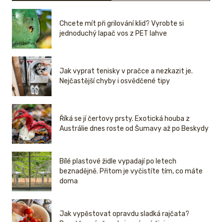
Chcete mít při grilování klid? Vyrobte si
jednoduchý lapač vos z PET lahve
Jak vyprat tenisky v pračce a nezkazit je.
Nejčastější chyby i osvědčené tipy
Říká se jí čertovy prsty. Exotická houba z
Austrálie dnes roste od Šumavy až po Beskydy
Bílé plastové židle vypadají po letech
beznadějně. Přitom je vyčistíte tím, co máte
doma
Jak vypěstovat opravdu sladká rajčata?