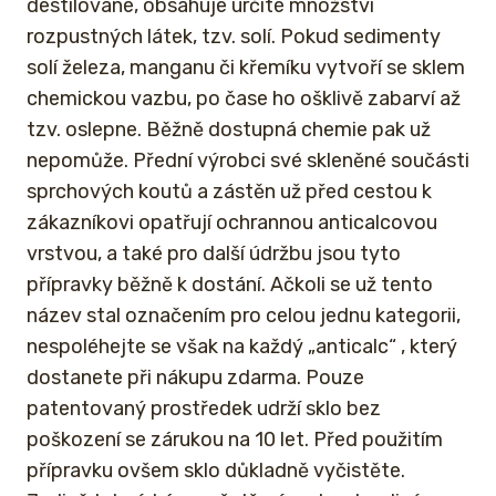
destilované, obsahuje určité množství
rozpustných látek, tzv. solí. Pokud sedimenty
solí železa, manganu či křemíku vytvoří se sklem
chemickou vazbu, po čase ho ošklivě zabarví až
tzv. oslepne. Běžně dostupná chemie pak už
nepomůže. Přední výrobci své skleněné součásti
sprchových koutů a zástěn už před cestou k
zákazníkovi opatřují ochrannou anticalcovou
vrstvou, a také pro další údržbu jsou tyto
přípravky běžně k dostání. Ačkoli se už tento
název stal označením pro celou jednu kategorii,
nespoléhejte se však na každý „anticalc“ , který
dostanete při nákupu zdarma. Pouze
patentovaný prostředek udrží sklo bez
poškození se zárukou na 10 let. Před použitím
přípravku ovšem sklo důkladně vyčistěte.