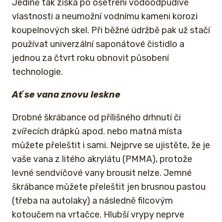
Jedině tak získá po ošetření vodoodpudivé
vlastnosti a neumožní vodnímu kameni korozi
koupelnových skel. Při běžné údržbě pak už stačí
používat univerzální saponátové čistidlo a
jednou za čtvrt roku obnovit působení
technologie.
Ať se vana znovu leskne
Drobné škrábance od přílišného drhnutí či
zvířecích drápků apod. nebo matná místa
můžete přeleštit i sami. Nejprve se ujistěte, že je
vaše vana z litého akrylátu (PMMA), protože
levné sendvičové vany brousit nelze. Jemné
škrábance můžete přeleštit jen brusnou pastou
(třeba na autolaky) a následně filcovým
kotoučem na vrtačce. Hlubší vrypy neprve