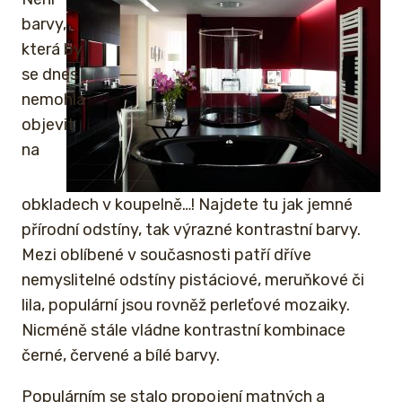
barvy,
která by
se dnes
nemohla
objevit
na
obkladech v koupelně…! Najdete tu jak jemné
přírodní odstíny, tak výrazné kontrastní barvy.
Mezi oblíbené v současnosti patří dříve
nemyslitelné odstíny pistáciové, meruňkové či
lila, populární jsou rovněž perleťové mozaiky.
Nicméně stále vládne kontrastní kombinace
černé, červené a bílé barvy.
Populárním se stalo propojení matných a