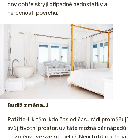
ony dobře skryjí případné nedostatky a
nerovnosti povrchu.
Budiž změna…!
Patříte-li k těm, kdo čas od času rádi proměňují
svůj životní prostor, uvítáte možná pár nápadů
na změny i ve své koupelně. Není totiž potřeba