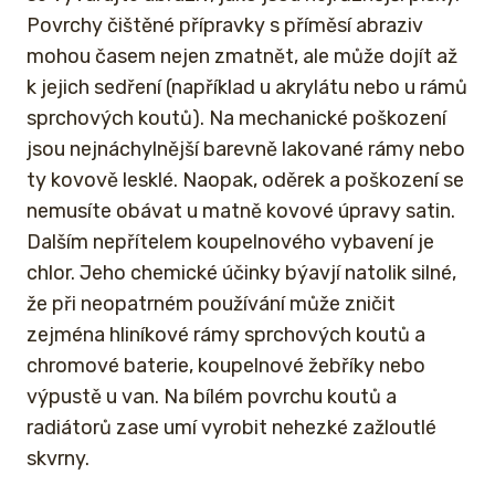
Povrchy čištěné přípravky s příměsí abraziv
mohou časem nejen zmatnět, ale může dojít až
k jejich sedření (například u akrylátu nebo u rámů
sprchových koutů). Na mechanické poškození
jsou nejnáchylnější barevně lakované rámy nebo
ty kovově lesklé. Naopak, oděrek a poškození se
nemusíte obávat u matně kovové úpravy satin.
Dalším nepřítelem koupelnového vybavení je
chlor. Jeho chemické účinky býavjí natolik silné,
že při neopatrném používání může zničit
zejména hliníkové rámy sprchových koutů a
chromové baterie, koupelnové žebříky nebo
výpustě u van. Na bílém povrchu koutů a
radiátorů zase umí vyrobit nehezké zažloutlé
skvrny.