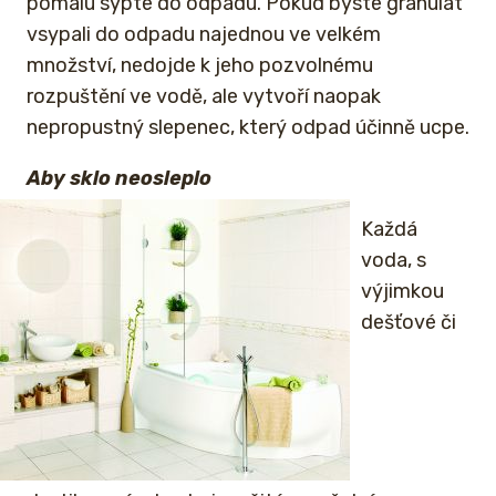
pomalu sypte do odpadu. Pokud byste granulát
vsypali do odpadu najednou ve velkém
množství, nedojde k jeho pozvolnému
rozpuštění ve vodě, ale vytvoří naopak
nepropustný slepenec, který odpad účinně ucpe.
Aby sklo neosleplo
Každá
voda, s
výjimkou
dešťové či