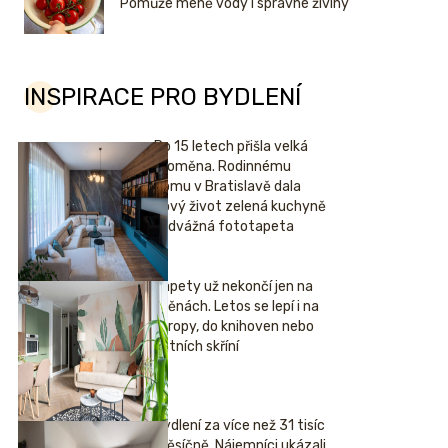
Pomůže méně vody i správné živiny
INSPIRACE PRO BYDLENÍ
Po 15 letech přišla velká
proměna. Rodinnému
domu v Bratislavě dala
nový život zelená kuchyně
i odvážná fototapeta
Tapety už nekončí jen na
stěnách. Letos se lepí i na
stropy, do knihoven nebo
šatních skříní
Bydlení za více než 31 tisíc
měsíčně. Nájemníci ukázali