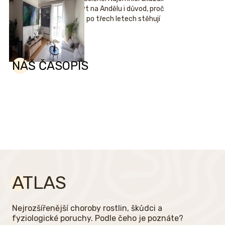
byt na Andělu i důvod, proč
se po třech letech stěhují
NÁŠ ČASOPIS
ATLAS
Nejrozšířenější choroby rostlin, škůdci a
fyziologické poruchy. Podle čeho je poznáte?