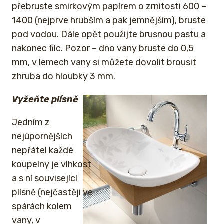
přebruste smirkovým papírem o zrnitosti 600 –
1400 (nejprve hrubším a pak jemnějším), bruste
pod vodou. Dále opět použijte brusnou pastu a
nakonec filc. Pozor – dno vany bruste do 0,5
mm, v lemech vany si můžete dovolit brousit
zhruba do hloubky 3 mm.
Vyžeňte plísně
Jedním z
nejúpornějších
nepřátel každé
koupelny je vlhkost
a s ní související
plísně (nejčastěji ve
spárách kolem
vany, v