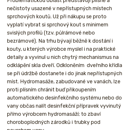
Problematickou oblast představují plísně a
nečistoty usazené v nepřístupných místech
sprchových koutů. Už při nákupu se proto
vyplatí vybrat si sprchový kout s minimem
svislých profilů (tzv. půlrámové nebo
bezrámové). Na trhu bývají běžně k dostání i
kouty, u kterých výrobce myslel i na praktické
detaily a vyvinul u nich chytrý mechanismus na
odklápění skla dveří. Odkloněním dveřního křídla
se při údržbě dostanete i do jinak nepřístupných
míst. Hydromasáže, zabudované ve vanách, lze
proti plísním chránit buď přikoupením
automatického desinfekčního systému nebo do
vany občas nalít desinfekční přípravek vyvinutý
přímo výrobcem hydromasáží; to zbaví
choroboplodných zárodků i trubky pod