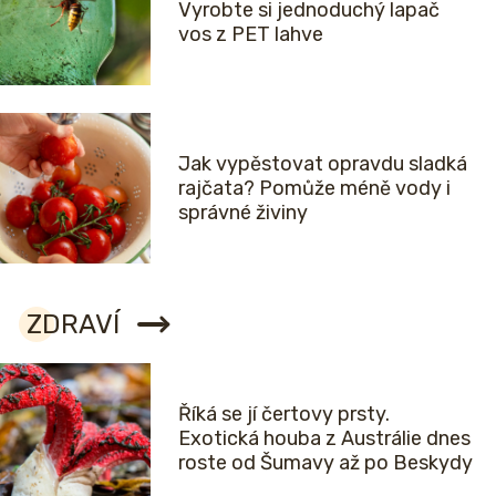
Vyrobte si jednoduchý lapač
vos z PET lahve
Jak vypěstovat opravdu sladká
rajčata? Pomůže méně vody i
správné živiny
ZDRAVÍ
Říká se jí čertovy prsty.
Exotická houba z Austrálie dnes
roste od Šumavy až po Beskydy