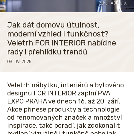
Zdroj: ABF, a.s.
Jak dát domovu útulnost,
moderní vzhled i funkčnost?
Veletrh FOR INTERIOR nabídne
rady i přehlídku trendů
03. 09. 2025
Veletrh nábytku, interiérů a bytového
designu FOR INTERIOR zaplní PVA
EXPO PRAHA ve dnech 16. až 20. září.
Akce přinese produkty a technologie
od renomovaných značek a množství
inspirace, také poradí, jak zdokonalit
bydlení vizuálně i funkčně nebo jak