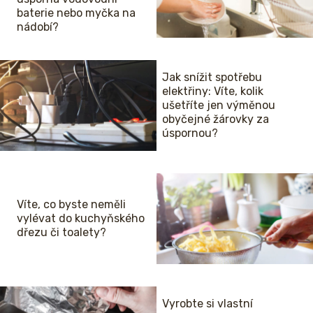
baterie nebo myčka na
nádobí?
Jak snížit spotřebu
elektřiny: Víte, kolik
ušetříte jen výměnou
obyčejné žárovky za
úspornou?
Víte, co byste neměli
vylévat do kuchyňského
dřezu či toalety?
Vyrobte si vlastní