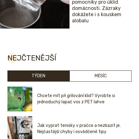
pomocníky pro úklid
domácnosti. Zázraky
dokážete i s kouskem
alobalu
NEJČTENĚJŠÍ
TÝDEN
MĚSÍC
Chcete mít při grilování klid? Vyrobte si
jednoduchý lapač vos z PET lahve
Jak vyprat tenisky v pračce a nezkazit je.
Nejčastější chyby i osvědčené tipy