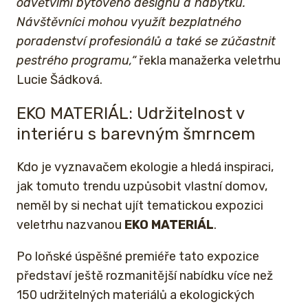
odvětvími bytového designu a nábytku.
Návštěvníci mohou využít bezplatného
poradenství profesionálů a také se zúčastnit
pestrého programu,“
řekla manažerka veletrhu
Lucie Šádková.
EKO MATERIÁL: Udržitelnost v
interiéru s barevným šmrncem
Kdo je vyznavačem ekologie a hledá inspiraci,
jak tomuto trendu uzpůsobit vlastní domov,
neměl by si nechat ujít tematickou expozici
veletrhu nazvanou
EKO MATERIÁL
.
Po loňské úspěšné premiéře tato expozice
představí ještě rozmanitější nabídku více než
150 udržitelných materiálů a ekologických