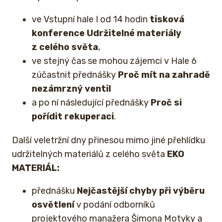
ve Vstupní hale I od 14 hodin
tisková
konference Udržitelné materiály
z celého světa
,
ve stejný čas se mohou zájemci v Hale 6
zúčastnit přednášky
Proč mít na zahradě
nezámrzný ventil
a po ní následující přednášky
Proč si
pořídit rekuperaci
.
Další veletržní dny přinesou mimo jiné přehlídku
udržitelných materiálů z celého světa
EKO
MATERIÁL:
přednášku
Nejčastější chyby při výběru
osvětlení
v podání odborníků
projektového manažera Šimona Motyky a