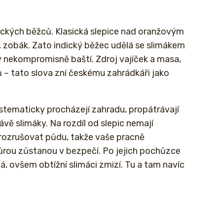
ických běžců. Klasická slepice nad oranžovým
, zobák. Zato indický běžec udělá se slimákem
y nekompromisně baští. Zdroj vajíček a masa,
ů – tato slova zní českému zahrádkáři jako
systematicky procházejí zahradu, propátrávají
ávě slimáky. Na rozdíl od slepic nemají
rozrušovat půdu, takže vaše pracně
rou zůstanou v bezpečí. Po jejich pochůzce
, ovšem obtížní slimáci zmizí. Tu a tam navíc