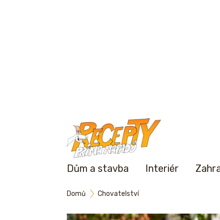
Dům a stavba
Interiér
Zahr
Domů
Chovatelství