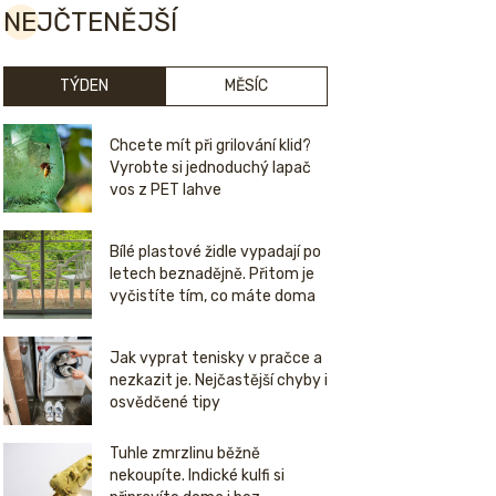
NEJČTENĚJŠÍ
TÝDEN
MĚSÍC
Chcete mít při grilování klid?
Vyrobte si jednoduchý lapač
vos z PET lahve
Bílé plastové židle vypadají po
letech beznadějně. Přitom je
vyčistíte tím, co máte doma
Jak vyprat tenisky v pračce a
nezkazit je. Nejčastější chyby i
osvědčené tipy
Tuhle zmrzlinu běžně
nekoupíte. Indické kulfi si