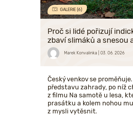
GALERIE (6)
Proč si lidé pořizují ind
zbaví slimáků a snesou 
Marek Konvalinka
| 03. 06. 2026
Český venkov se proměňuje.
představu zahrady, po níž 
z filmu Na samotě u lesa, k
prasátku a kolem nohou mu 
z mysli vytěsnit.