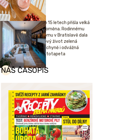
Po 15 letech přišla velká
proměna. Rodinnému
domu v Bratislavě dala
nový život zelená
kuchyně i odvážná
fototapeta
NÁŠ ČASOPIS