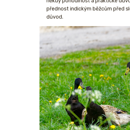
někdy pohodlnost a praktické důvod
přednost indickým běžcům před slep
důvod.