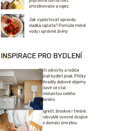
připravíte doma i bez
zmrzlinovače a vajec
Jak vypěstovat opravdu
sladká rajčata? Pomůže méně
vody i správné živiny
INSPIRACE PRO BYDLENÍ
Děti odrostly a rodiče
začali bydlet jinak. Příčky
nahradily dubové objemy
a klavír se stal
dominantou celého
interiéru
Angrešt, broskve i třešně.
Neobvyklé ovocné dvojice
pro domácí zmrzlinu