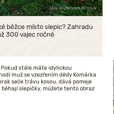
Zdroj: Shutterstock/KK Stock
ické běžce místo slepic? Zahradu
až 300 vajec ročně
 Pokud stále máte idylickou
chodí muž se vzezřením dědy Komárka
terak seče trávu kosou, dává pomeje
běhají slepičky, můžete tento obraz