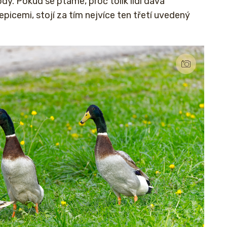
y. Pokud se ptáme, proč tolik lidí dává
icemi, stojí za tím nejvíce ten třetí uvedený