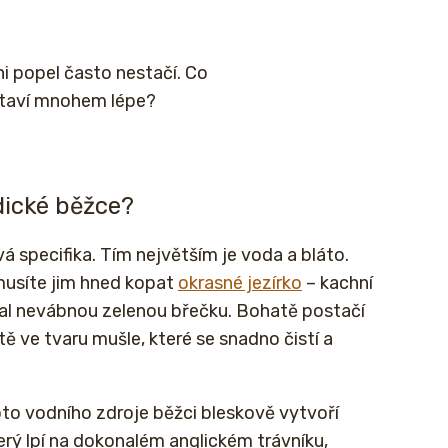
i popel často nestačí. Co
staví mnohem lépe?
dické běžce?
 specifika. Tím největším je voda a bláto.
emusíte jim hned kopat
okrasné jezírko
– kachní
lal nevábnou zelenou břečku. Bohatě postačí
ě ve tvaru mušle, které se snadno čistí a
oto vodního zdroje běžci bleskově vytvoří
erý lpí na dokonalém anglickém trávníku,