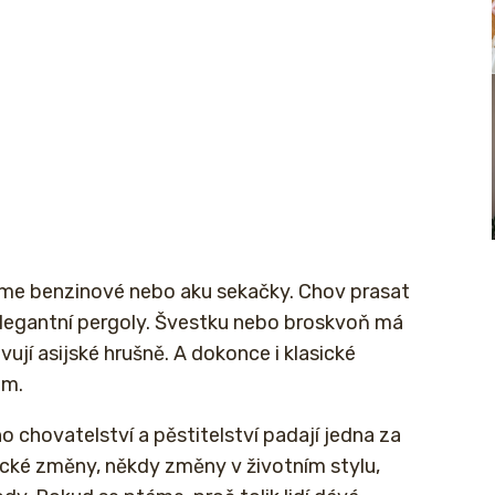
áme benzinové nebo aku sekačky. Chov prasat
 elegantní pergoly. Švestku nebo broskvoň má
ují asijské hrušně. A dokonce i klasické
em.
o chovatelství a pěstitelství padají jedna za
cké změny, někdy změny v životním stylu,