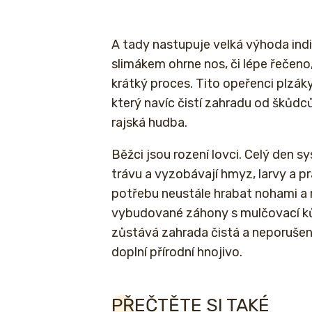
A tady nastupuje velká výhoda ind
slimákem ohrne nos, či lépe řečeno
krátký proces. Tito opeřenci plzák
který navíc čistí zahradu od škůdc
rajská hudba.
Běžci jsou rození lovci. Celý den 
trávu a vyzobávají hmyz, larvy a pr
potřebu neustále hrabat nohami a 
vybudované záhony s mulčovací ků
zůstává zahrada čistá a neporušená
doplní přírodní hnojivo.
PŘEČTĚTE SI TAKÉ