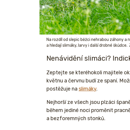
Na rozdíl od slepic běžci nehrabou záhony a n
a hledají slimáky, larvy i další drobné škůdce.
Nenávidění slimáci? Indic
Zeptejte se kteréhokoli majitele o
květnu a červnu budí ze spaní. Mož
postěžuje na
slimáky
.
Nejhorší ze všech jsou plzáci španě
během jediné noci proměnit pracn
a bezforemných stonků.