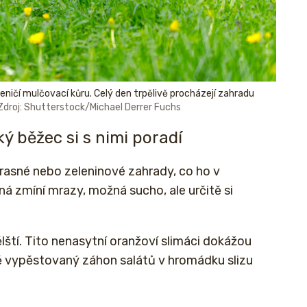
eničí mulčovací kůru. Celý den trpělivě procházejí zahradu
Zdroj: Shutterstock/Michael Derrer Fuchs
ký běžec si s nimi poradí
krasné nebo zeleninové zahrady, co ho v
ná zmíní mrazy, možná sucho, ale určitě si
lští. Tito nenasytní oranžoví slimáci dokážou
ě vypěstovaný záhon salátů v hromádku slizu