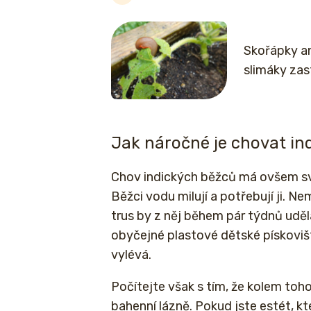
Skořápky an
slimáky za
Jak náročné je chovat in
Chov indických běžců má ovšem svá
Běžci vodu milují a potřebují ji. N
trus by z něj během pár týdnů udě
obyčejné plastové dětské pískovišt
vylévá.
Počítejte však s tím, že kolem toh
bahenní lázně. Pokud jste estét, kt