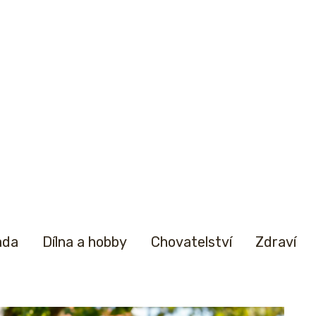
ada
Dílna a hobby
Chovatelství
Zdraví