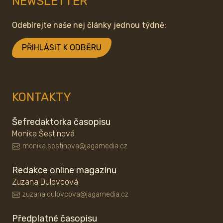
NEWSLETTER
Odebírejte naše nej články jednou týdně:
PŘIHLÁSIT K ODBĚRU
KONTAKTY
Šefredaktorka časopisu
Monika Šestinová
monika.sestinova@jagamedia.cz
Redakce online magazínu
Zuzana Dulovcová
zuzana.dulovcova@jagamedia.cz
Předplatné časopisu