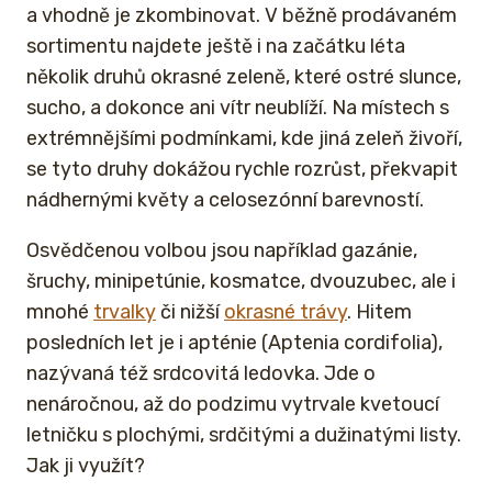
a vhodně je zkombinovat. V běžně prodávaném
sortimentu najdete ještě i na začátku léta
několik druhů okrasné zeleně, které ostré slunce,
sucho, a dokonce ani vítr neublíží. Na místech s
extrémnějšími podmínkami, kde jiná zeleň živoří,
se tyto druhy dokážou rychle rozrůst, překvapit
nádhernými květy a celosezónní barevností.
Osvědčenou volbou jsou například gazánie,
šruchy, minipetúnie, kosmatce, dvouzubec, ale i
mnohé
trvalky
či nižší
okrasné trávy
. Hitem
posledních let je i apténie (Aptenia cordifolia),
nazývaná též srdcovitá ledovka. Jde o
nenáročnou, až do podzimu vytrvale kvetoucí
letničku s plochými, srdčitými a dužinatými listy.
Jak ji využít?