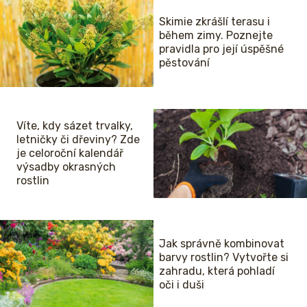
Skimie zkrášlí terasu i
během zimy. Poznejte
pravidla pro její úspěšné
pěstování
Víte, kdy sázet trvalky,
letničky či dřeviny? Zde
je celoroční kalendář
výsadby okrasných
rostlin
Jak správně kombinovat
barvy rostlin? Vytvořte si
zahradu, která pohladí
oči i duši