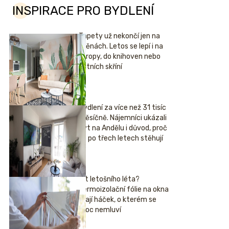
INSPIRACE PRO BYDLENÍ
Tapety už nekončí jen na
stěnách. Letos se lepí i na
stropy, do knihoven nebo
šatních skříní
Bydlení za více než 31 tisíc
měsíčně. Nájemníci ukázali
byt na Andělu i důvod, proč
se po třech letech stěhují
Hit letošního léta?
Termoizolační fólie na okna
mají háček, o kterém se
moc nemluví