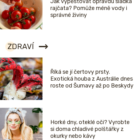
Jak vypěstovat opravdu sladká
rajčata? Pomůže méně vody i
správné živiny
ZDRAVÍ
Říká se jí čertovy prsty.
Exotická houba z Austrálie dnes
roste od Šumavy až po Beskydy
Horké dny, oteklé oči? Vyrobte
si doma chladivé polštářky z
okurky nebo kávy