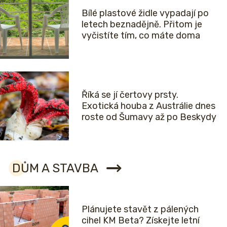
Bílé plastové židle vypadají po
letech beznadějně. Přitom je
vyčistíte tím, co máte doma
Říká se jí čertovy prsty.
Exotická houba z Austrálie dnes
roste od Šumavy až po Beskydy
DŮM A STAVBA
Plánujete stavět z pálených
cihel KM Beta? Získejte letní