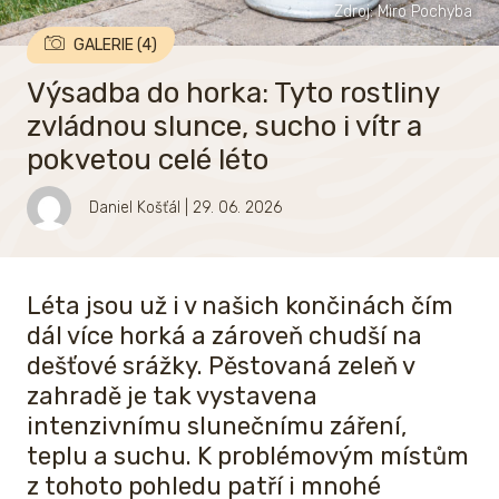
Zdroj: Miro Pochyba
GALERIE (4)
Výsadba do horka: Tyto rostliny
zvládnou slunce, sucho i vítr a
pokvetou celé léto
Daniel Košťál
| 29. 06. 2026
Léta jsou už i v našich končinách čím
dál více horká a zároveň chudší na
dešťové srážky. Pěstovaná zeleň v
zahradě je tak vystavena
intenzivnímu slunečnímu záření,
teplu a suchu. K problémovým místům
z tohoto pohledu patří i mnohé