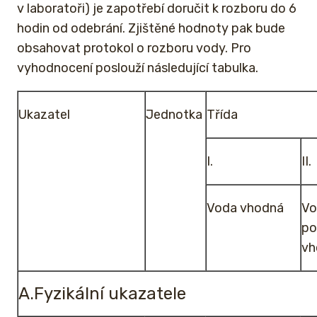
v laboratoři) je zapotřebí doručit k rozboru do 6
hodin od odebrání. Zjištěné hodnoty pak bude
obsahovat protokol o rozboru vody. Pro
vyhodnocení poslouží následující tabulka.
Ukazatel
Jednotka
Třída
I.
II.
Voda vhodná
Vo
po
vh
A.Fyzikální ukazatele