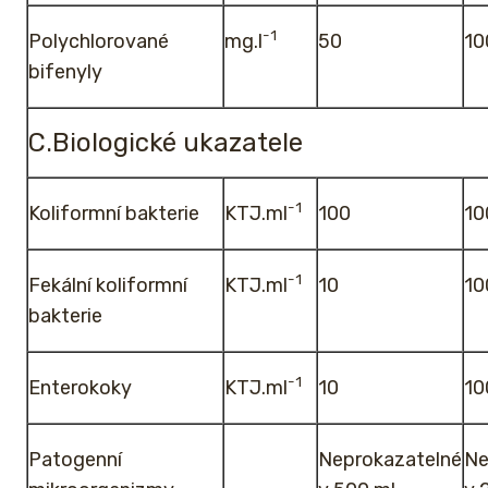
-1
Polychlorované
mg.l
50
10
bifenyly
C.Biologické ukazatele
-1
Koliformní bakterie
KTJ.ml
100
10
-1
Fekální koliformní
KTJ.ml
10
10
bakterie
-1
Enterokoky
KTJ.ml
10
10
Patogenní
Neprokazatelné
Ne