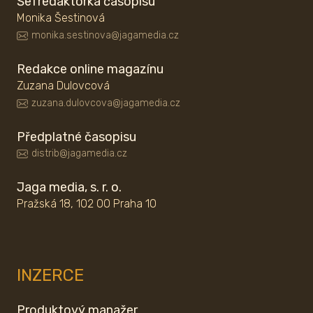
Šefredaktorka časopisu
Monika Šestinová
monika.sestinova@jagamedia.cz
Redakce online magazínu
Zuzana Dulovcová
zuzana.dulovcova@jagamedia.cz
Předplatné časopisu
distrib@jagamedia.cz
Jaga media, s. r. o.
Pražská 18, 102 00 Praha 10
INZERCE
Produktový manažer