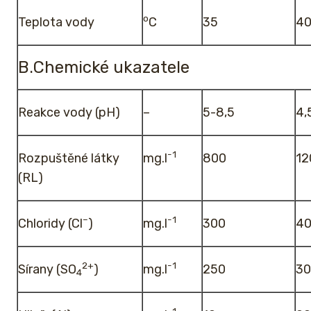
o
Teplota vody
C
35
4
B.Chemické ukazatele
Reakce vody (pH)
–
5-8,5
4,
-1
Rozpuštěné látky
mg.l
800
12
(RL)
–
-1
Chloridy (Cl
)
mg.l
300
4
2+
-1
Sírany (SO
)
mg.l
250
30
4