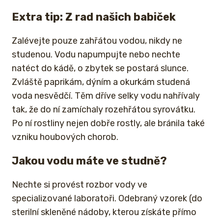
Extra tip: Z rad našich babiček
Zalévejte pouze zahřátou vodou, nikdy ne
studenou. Vodu napumpujte nebo nechte
natéct do kádě, o zbytek se postará slunce.
Zvláště paprikám, dýním a okurkám studená
voda nesvědčí. Těm dříve selky vodu nahřívaly
tak, že do ní zamíchaly rozehřátou syrovátku.
Po ní rostliny nejen dobře rostly, ale bránila také
vzniku houbových chorob.
Jakou vodu máte ve studně?
Nechte si provést rozbor vody ve
specializované laboratoři. Odebraný vzorek (do
sterilní skleněné nádoby, kterou získáte přímo