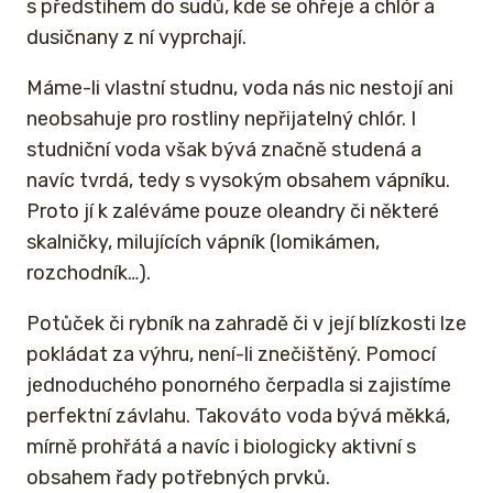
s předstihem do sudů, kde se ohřeje a chlór a
dusičnany z ní vyprchají.
Máme-li vlastní studnu, voda nás nic nestojí ani
neobsahuje pro rostliny nepřijatelný chlór. I
studniční voda však bývá značně studená a
navíc tvrdá, tedy s vysokým obsahem vápníku.
Proto jí k zaléváme pouze oleandry či některé
skalničky, milujících vápník (lomikámen,
rozchodník…).
Potůček či rybník na zahradě či v její blízkosti lze
pokládat za výhru, není-li znečištěný. Pomocí
jednoduchého ponorného čerpadla si zajistíme
perfektní závlahu. Takováto voda bývá měkká,
mírně prohřátá a navíc i biologicky aktivní s
obsahem řady potřebných prvků.