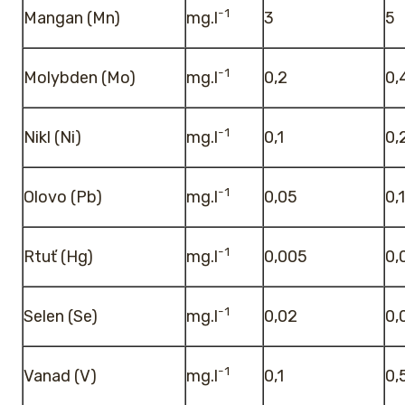
-1
Mangan (Mn)
mg.l
3
5
-1
Molybden (Mo)
mg.l
0,2
0,
-1
Nikl (Ni)
mg.l
0,1
0,
-1
Olovo (Pb)
mg.l
0,05
0,1
-1
Rtuť (Hg)
mg.l
0,005
0,
-1
Selen (Se)
mg.l
0,02
0,
-1
Vanad (V)
mg.l
0,1
0,