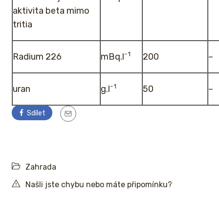
aktivita beta mimo
tritia
-1
Radium 226
mBq.l
200
–
-1
uran
g.l
50
–
Sdílet
Zahrada
Našli jste chybu nebo máte připomínku?