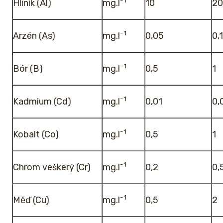
-1
Hliník (Al)
mg.l
10
20
-1
Arzén (As)
mg.l
0,05
0,1
-1
Bór (B)
mg.l
0,5
1
-1
Kadmium (Cd)
mg.l
0,01
0,
-1
Kobalt (Co)
mg.l
0,5
1
-1
Chrom veškerý (Cr)
mg.l
0,2
0,
-1
Měď (Cu)
mg.l
0,5
2