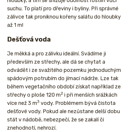
hloubky, a tím se snižuje odolnost rostlin vůči
suchu. To platí pro dřeviny i byliny. Při správné
zálivce tak proniknou kořeny salátu do hloubky
až 1 m!
Dešťová voda
Je měkká a pro zálivku ideální. Svádíme ji
především ze střechy, ale dá se chytat a
odvádět i ze svažitého pozemku jednoduchým
spádovým potrubím do jímací nádrže. Lze tak
během vegetačního období získat například ze
2
střechy o ploše 120 m
i při menších srážkách
3
více než 3 m
vody. Problémem bývá čistota
dešťové vody. Pokud ale nezůstane delší dobu
stát v nádobě, nebezpečí, že se zakalí či
znehodnotí, nehrozí.