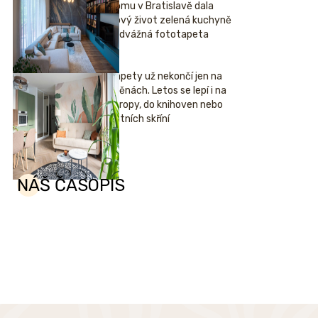
domu v Bratislavě dala
nový život zelená kuchyně
i odvážná fototapeta
Tapety už nekončí jen na
stěnách. Letos se lepí i na
stropy, do knihoven nebo
šatních skříní
NÁŠ ČASOPIS