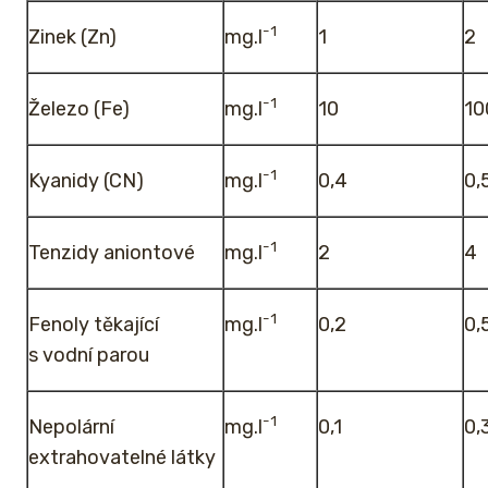
-1
Zinek (Zn)
mg.l
1
2
-1
Železo (Fe)
mg.l
10
10
-1
Kyanidy (CN)
mg.l
0,4
0,
-1
Tenzidy aniontové
mg.l
2
4
-1
Fenoly těkající
mg.l
0,2
0,
s vodní parou
-1
Nepolární
mg.l
0,1
0,
extrahovatelné látky