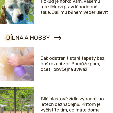
Pokud je horko vám, vašemu
mazlíčkovi pravděpodobně
také. Jak mu během veder ulevit
DÍLNA A HOBBY
Jak odstranit staré tapety bez
poškození zdi. Pomůže pára,
ocet i obyčejná aviváž
Bílé plastové židle vypadají po
letech beznadějně. Přitom je
vyčistíte tím, co máte doma