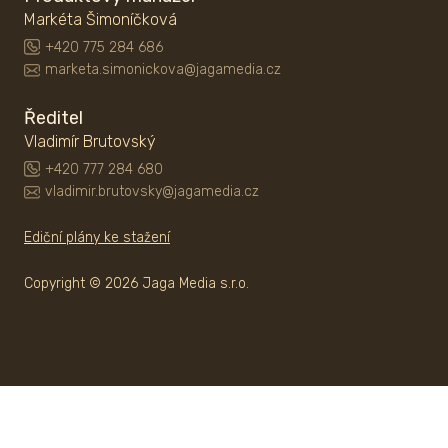
Markéta Šimoníčková
+420 775 284 686
marketa.simonickova@jagamedia.cz
Ředitel
Vladimír Brutovský
+420 777 284 680
vladimir.brutovsky@jagamedia.cz
Ediční plány ke stažení
Copyright © 2026 Jaga Media s.r.o.