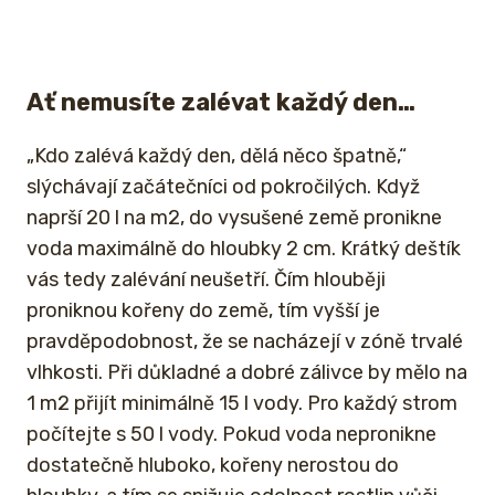
Ať nemusíte zalévat každý den…
„Kdo zalévá každý den, dělá něco špatně,“
slýchávají začátečníci od pokročilých. Když
naprší 20 l na m2, do vysušené země pronikne
voda maximálně do hloubky 2 cm. Krátký deštík
vás tedy zalévání neušetří. Čím hlouběji
proniknou kořeny do země, tím vyšší je
pravděpodobnost, že se nacházejí v zóně trvalé
vlhkosti. Při důkladné a dobré zálivce by mělo na
1 m2 přijít minimálně 15 l vody. Pro každý strom
počítejte s 50 l vody. Pokud voda nepronikne
dostatečně hluboko, kořeny nerostou do