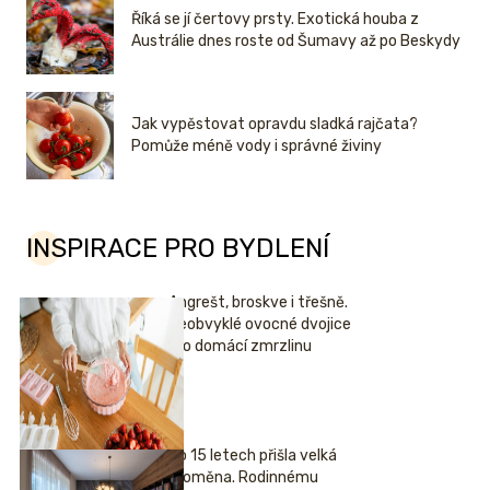
Říká se jí čertovy prsty. Exotická houba z
Austrálie dnes roste od Šumavy až po Beskydy
Jak vypěstovat opravdu sladká rajčata?
Pomůže méně vody i správné živiny
INSPIRACE PRO BYDLENÍ
Angrešt, broskve i třešně.
Neobvyklé ovocné dvojice
pro domácí zmrzlinu
Po 15 letech přišla velká
proměna. Rodinnému