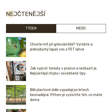
NEJČTENĚJŠÍ
TÝDEN
MĚSÍC
Chcete mít při grilování klid? Vyrobte si
jednoduchý lapač vos z PET lahve
Jak vyprat tenisky v pračce a nezkazit je.
Nejčastější chyby i osvědčené tipy
Bílé plastové židle vypadají po letech
beznadějně. Přitom je vyčistíte tím, co máte
doma