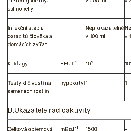
mikroorganizmy,
v 500 ml
v 
salmonelly
Infekční stádia
Neprokazatelné
Ne
parazitů člověka a
v 100 ml
v 
domácích zvířat
-1
2
Kolifágy
PFU.l
10
10
Testy klíčivosti na
hypokotyl
1
1
semenech rostlin
D.Ukazatele radioaktivity
-1
Celková objemová
mBq.l
1500
–