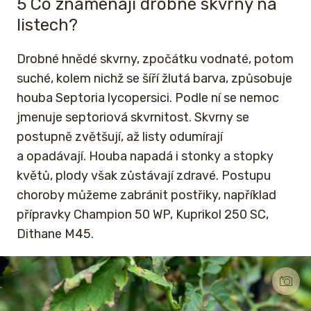
5 Co znamenají drobné skvrny na
listech?
Drobné hnědé skvrny, zpočátku vodnaté, potom
suché, kolem nichž se šíří žlutá barva, způsobuje
houba Septoria lycopersici. Podle ní se nemoc
jmenuje septoriová skvrnitost. Skvrny se
postupně zvětšují, až listy odumírají
a opadávají. Houba napadá i stonky a stopky
květů, plody však zůstávají zdravé. Postupu
choroby můžeme zabránit postřiky, například
přípravky Champion 50 WP, Kuprikol 250 SC,
Dithane M45.