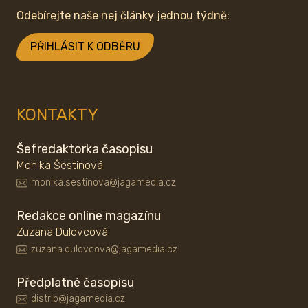
Odebírejte naše nej články jednou týdně:
PŘIHLÁSIT K ODBĚRU
KONTAKTY
Šefredaktorka časopisu
Monika Šestinová
monika.sestinova@jagamedia.cz
Redakce online magazínu
Zuzana Dulovcová
zuzana.dulovcova@jagamedia.cz
Předplatné časopisu
distrib@jagamedia.cz