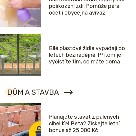
poškození zdi. Pomůže pára,
ocet i obyčejná aviváž
Bílé plastové židle vypadají po
letech beznadějně. Přitom je
vyčistíte tím, co máte doma
DŮM A STAVBA
Plánujete stavět z pálených
cihel KM Beta? Získejte letní
bonus až 25 000 Kč