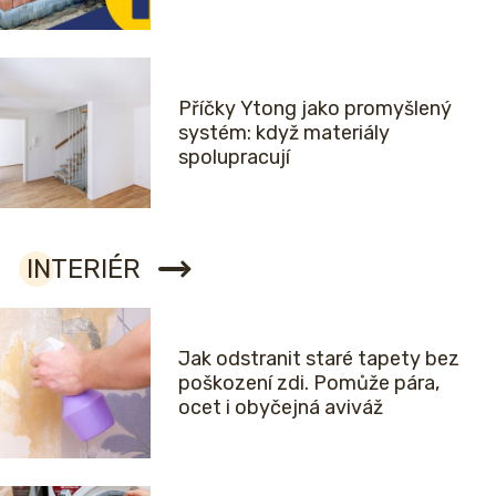
Příčky Ytong jako promyšlený
systém: když materiály
spolupracují
INTERIÉR
Jak odstranit staré tapety bez
poškození zdi. Pomůže pára,
ocet i obyčejná aviváž