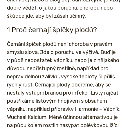
dobré vědět, o jakou poruchu, chorobu nebo
škůdce jde, aby byl zásah účinný.
1 Proč černají špičky plodů?
Černání špiček plodů není choroba v pravém
smyslu slova. Jde o poruchu ve výživě. Buď je
v půdě nedostatek vápníku, nebo je z nějakého
důvodu nepřístupný rostlině, například pro
nepravidelnou zálivku, vysoké teploty či příliš
rychlý růst. Černající plody obereme, aby se
nestaly vstupní branou pro infekci. Listy rajčat
postříkáme listovým hnojivem s obsahem
vápníku, například přípravky Harmonie – Vápník,
Wuchsal Kalcium. Méně účinnou alternativou je
na půdu kolem rostlin nasypat polévkovou lžíci