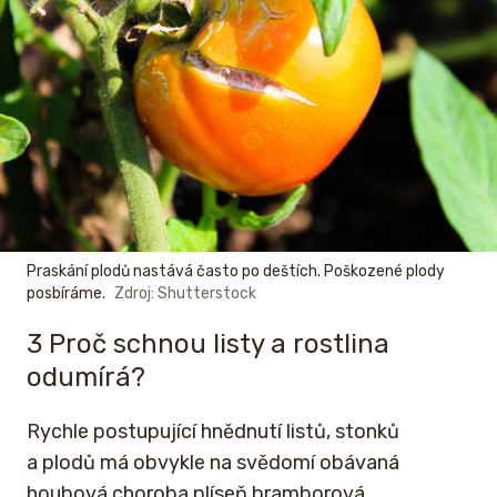
Praskání plodů nastává často po deštích. Poškozené plody
posbíráme.
Zdroj: Shutterstock
3 Proč schnou listy a rostlina
odumírá?
Rychle postupující hnědnutí listů, stonků
a plodů má obvykle na svědomí obávaná
houbová choroba plíseň bramborová