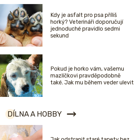
Kdy je asfalt pro psa příliš
horký? Veterináři doporučují
jednoduché pravidlo sedmi
sekund
Pokud je horko vám, vašemu
mazlíčkovi pravděpodobně
také. Jak mu během veder ulevit
DÍLNA A HOBBY
Jak odstranit staré tapety bez