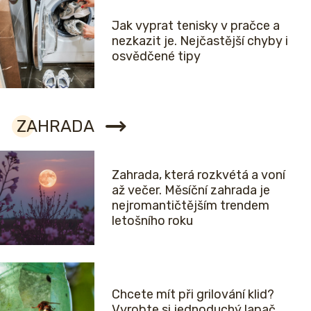
Jak vyprat tenisky v pračce a
nezkazit je. Nejčastější chyby i
osvědčené tipy
ZAHRADA
Zahrada, která rozkvétá a voní
až večer. Měsíční zahrada je
nejromantičtějším trendem
letošního roku
Chcete mít při grilování klid?
Vyrobte si jednoduchý lapač