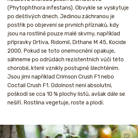
(Phytophthora infestans). Obvykle se vyskytuje
po deštivých dnech. Jedinou záchranou je
postřik po objevení se prvních příznaků, kdy
jsou na rostlině pouze malé skvrny, například
přípravky Ortiva, Ridomil, Dithane M 45, Kocide
2000. Pokud se toto onemocnění opakuje,
sáhneme po odrůdách rezistentních vůči této
chorobě, které vznikly postupně šlechtěním.
Jsou jimi například Crimson Crush F1 nebo
Coctail Crush F1. Odolnost není absolutní,
poškodí se cca 10 % plochy listů, avšak dále se
nešíří. Rostlina vegetuje, roste a plodí.