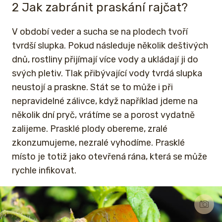
2 Jak zabránit praskání rajčat?
V období veder a sucha se na plodech tvoří
tvrdší slupka. Pokud následuje několik deštivých
dnů, rostliny přijímají více vody a ukládají ji do
svých pletiv. Tlak přibývající vody tvrdá slupka
neustojí a praskne. Stát se to může i při
nepravidelné zálivce, když například jdeme na
několik dní pryč, vrátíme se a porost vydatně
zalijeme. Prasklé plody obereme, zralé
zkonzumujeme, nezralé vyhodíme. Prasklé
místo je totiž jako otevřená rána, která se může
rychle infikovat.