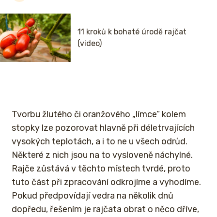
11 kroků k bohaté úrodě rajčat
(video)
Tvorbu žlutého či oranžového „límce“ kolem
stopky lze pozorovat hlavně při déletrvajících
vysokých teplotách, a i to ne u všech odrůd.
Některé z nich jsou na to vysloveně náchylné.
Rajče zůstává v těchto místech tvrdé, proto
tuto část při zpracování odkrojíme a vyhodíme.
Pokud předpovídají vedra na několik dnů
dopředu, řešením je rajčata obrat o něco dříve,