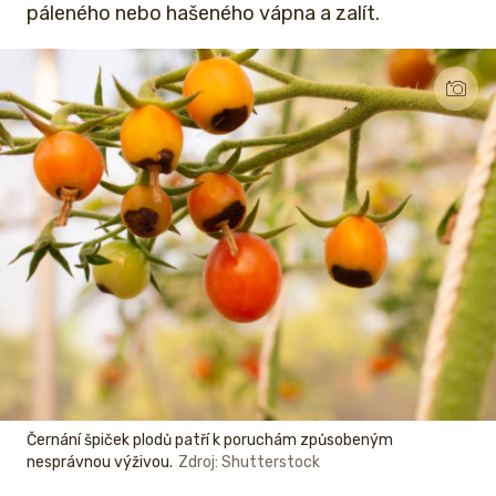
páleného nebo hašeného vápna a zalít.
Černání špiček plodů patří k poruchám způsobeným
nesprávnou výživou.
Zdroj: Shutterstock