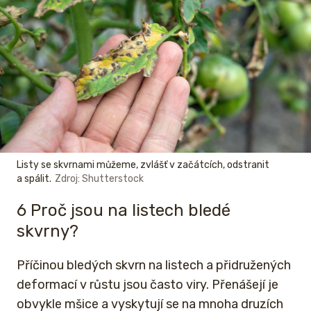
Listy se skvrnami můžeme, zvlášť v začátcích, odstranit
a spálit.
Zdroj: Shutterstock
6 Proč jsou na listech bledé
skvrny?
Příčinou bledých skvrn na listech a přidružených
deformací v růstu jsou často viry. Přenášejí je
obvykle mšice a vyskytují se na mnoha druzích