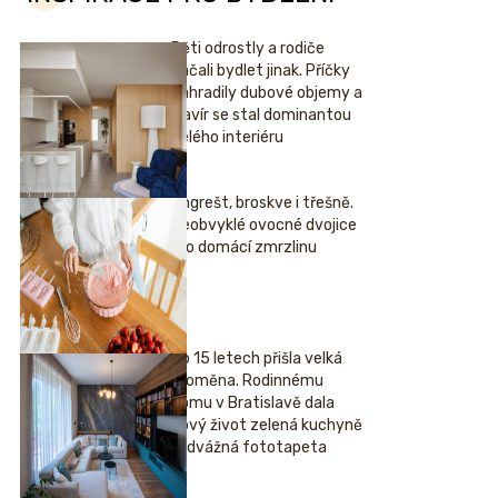
Děti odrostly a rodiče
začali bydlet jinak. Příčky
nahradily dubové objemy a
klavír se stal dominantou
celého interiéru
Angrešt, broskve i třešně.
Neobvyklé ovocné dvojice
pro domácí zmrzlinu
Po 15 letech přišla velká
proměna. Rodinnému
domu v Bratislavě dala
nový život zelená kuchyně
i odvážná fototapeta