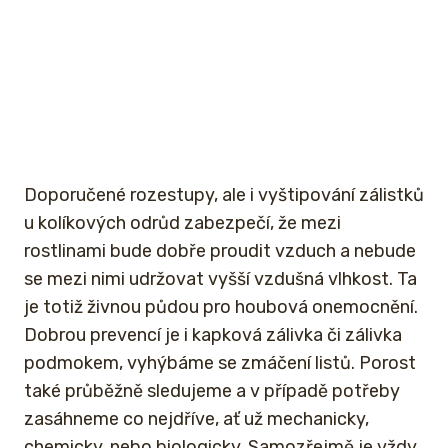
Doporučené rozestupy, ale i vyštipování zálistků
u kolíkových odrůd zabezpečí, že mezi
rostlinami bude dobře proudit vzduch a nebude
se mezi nimi udržovat vyšší vzdušná vlhkost. Ta
je totiž živnou půdou pro houbová onemocnění.
Dobrou prevencí je i kapková zálivka či zálivka
podmokem, vyhýbáme se zmáčení listů. Porost
také průběžně sledujeme a v případě potřeby
zasáhneme co nejdříve, ať už mechanicky,
chemicky, nebo biologicky. Samozřejmě je vždy