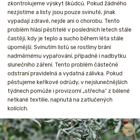
zkontrolujeme výskyt škůdců. Pokud žádného
nezjistíme a listy jsou pouze svinuté, jinak
vypadají zdravé, nejde ani o chorobu. Tento
problém hlásí pěstitelé v posledních letech stále
častěji, kdy je teplo a sucho během léta stále
úpornější. Svinutím listů se rostliny brání
nadměrnému vypařování, případně i nadbytku
slunečního záření. Tento problém částečně
odstraní pravidelná a vydatná zálivka. Pokud
pěstujeme keříkové odrůdy, v nejslunečnějších
týdnech pomůže i provizorní „střecha“ z bělené
netkané textilie, napnutá na zatlučených
kolících.