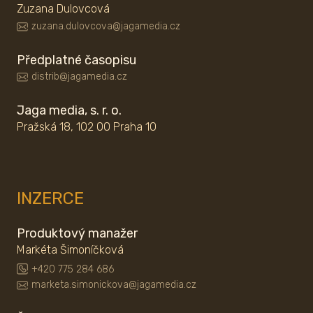
Zuzana Dulovcová
zuzana.dulovcova@jagamedia.cz
Předplatné časopisu
distrib@jagamedia.cz
Jaga media, s. r. o.
Pražská 18, 102 00 Praha 10
INZERCE
Produktový manažer
Markéta Šimoníčková
+420 775 284 686
marketa.simonickova@jagamedia.cz