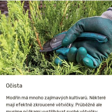
Očista
Modřín má mnoho zajímavých kultivarů. Některé
mají efektně zkroucené větvičky. Průběžně ale
musíme nůžkami vystříhávat suché větvičky