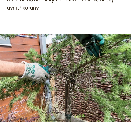
uvnitř koruny.