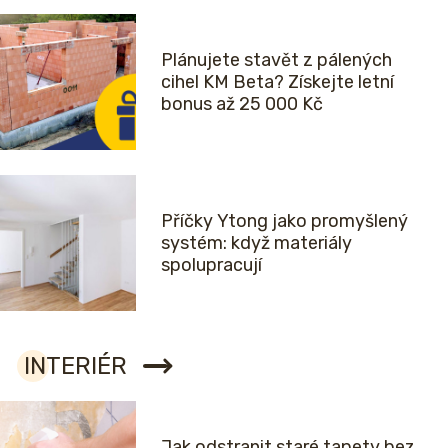
Plánujete stavět z pálených
cihel KM Beta? Získejte letní
bonus až 25 000 Kč
Příčky Ytong jako promyšlený
systém: když materiály
spolupracují
INTERIÉR
Jak odstranit staré tapety bez