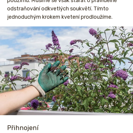
podzimu. Musíme se však starat o pravidelné
odstraňování odkvetlých soukvětí. Tímto
jednoduchým krokem kvetení prodloužíme.
Přihnojení