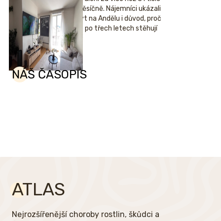
měsíčně. Nájemníci ukázali
byt na Andělu i důvod, proč
se po třech letech stěhují
NÁŠ ČASOPIS
ATLAS
Nejrozšířenější choroby rostlin, škůdci a