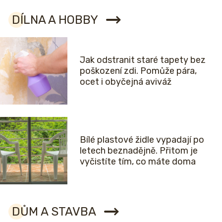
DÍLNA A HOBBY
Jak odstranit staré tapety bez
poškození zdi. Pomůže pára,
ocet i obyčejná aviváž
Bílé plastové židle vypadají po
letech beznadějně. Přitom je
vyčistíte tím, co máte doma
DŮM A STAVBA