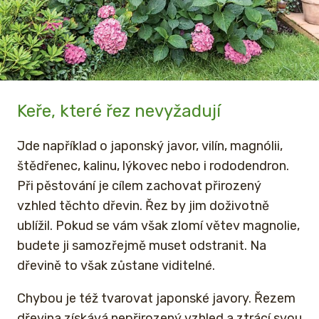
Keře, které řez nevyžadují
Jde například o japonský javor, vilín, magnólii,
štědřenec, kalinu, lýkovec nebo i rododendron.
Při pěstování je cílem zachovat přirozený
vzhled těchto dřevin. Řez by jim doživotně
ublížil. Pokud se vám však zlomí větev magnolie,
budete ji samozřejmě muset odstranit. Na
dřevině to však zůstane viditelné.
Chybou je též tvarovat japonské javory. Řezem
dřevina získává nepřirozený vzhled a ztrácí svou