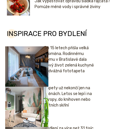
Jak vypěstovat opravdu sladká rajčata?
Pomůže méně vody i správné živiny
INSPIRACE PRO BYDLENÍ
Po 15 letech přišla velká
proměna. Rodinnému
domu v Bratislavě dala
nový život zelená kuchyně
i odvážná fototapeta
Tapety už nekončí jen na
stěnách. Letos se lepí i na
stropy, do knihoven nebo
šatních skříní
Bydlení za více než 31 tisíc