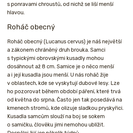
s ponravami chroustů, od nichž se liší menší
hlavou.
Roháč obecný
Roháč obecný (Lucanus cervus) je náš největší
a zákonem chráněný druh brouka. Samci
s typickými obrovskými kusadly mohou
dosáhnout až 8 cm. Samice je o něco menší
a i její kusadla jsou menší. U nás roháč žije
v oblastech, kde se vyskytují dubové lesy. Lze
ho pozorovat během období páření, které trvá
od května do srpna. Často jen tak posedává na
kmenech stromů, kde olizuje sladkou pryskyřici.
Kusadla samcům slouží na boj se sokem
o samičku, člověku jimi nemohou ublížit.