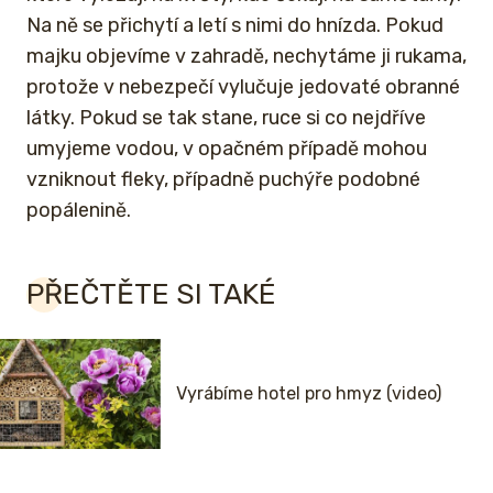
Na ně se přichytí a letí s nimi do hnízda. Pokud
majku objevíme v zahradě, nechytáme ji rukama,
protože v nebezpečí vylučuje jedovaté obranné
látky. Pokud se tak stane, ruce si co nejdříve
umyjeme vodou, v opačném případě mohou
vzniknout fleky, případně puchýře podobné
popálenině.
PŘEČTĚTE SI TAKÉ
Vyrábíme hotel pro hmyz (video)