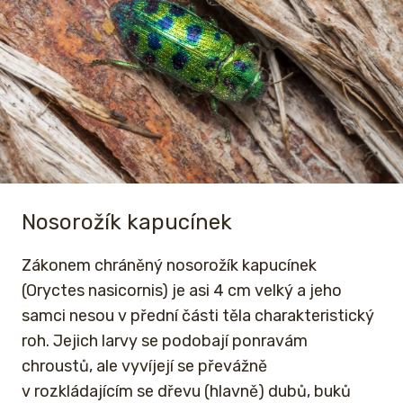
Nosorožík kapucínek
Zákonem chráněný nosorožík kapucínek
(Oryctes nasicornis) je asi 4 cm velký a jeho
samci nesou v přední části těla charakteristický
roh. Jejich larvy se podobají ponravám
chroustů, ale vyvíjejí se převážně
v rozkládajícím se dřevu (hlavně) dubů, buků