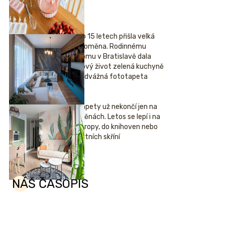
Po 15 letech přišla velká
proměna. Rodinnému
domu v Bratislavě dala
nový život zelená kuchyně
i odvážná fototapeta
Tapety už nekončí jen na
stěnách. Letos se lepí i na
stropy, do knihoven nebo
šatních skříní
NÁŠ ČASOPIS