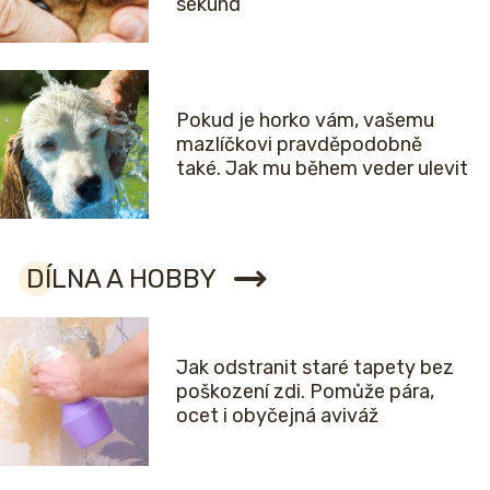
sekund
Pokud je horko vám, vašemu
mazlíčkovi pravděpodobně
také. Jak mu během veder ulevit
DÍLNA A HOBBY
Jak odstranit staré tapety bez
poškození zdi. Pomůže pára,
ocet i obyčejná aviváž