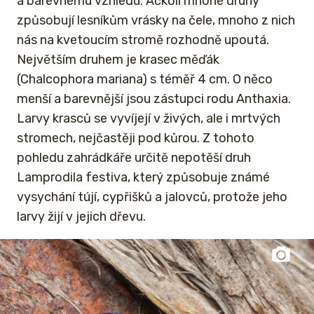
a barevnému vzhledu. Ačkoli mnohé druhy
způsobují lesníkům vrásky na čele, mnoho z nich
nás na kvetoucím stromě rozhodně upoutá.
Největším druhem je krasec měďák
(Chalcophora mariana) s téměř 4 cm. O něco
menší a barevnější jsou zástupci rodu Anthaxia.
Larvy krasců se vyvíjejí v živých, ale i mrtvých
stromech, nejčastěji pod kůrou. Z tohoto
pohledu zahrádkáře určitě nepotěší druh
Lamprodila festiva, který způsobuje známé
vysychání tújí, cypřišků a jalovců, protože jeho
larvy žijí v jejich dřevu.