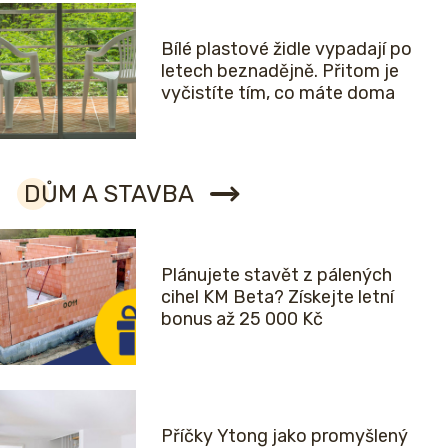
Bílé plastové židle vypadají po
letech beznadějně. Přitom je
vyčistíte tím, co máte doma
DŮM A STAVBA
Plánujete stavět z pálených
cihel KM Beta? Získejte letní
bonus až 25 000 Kč
Příčky Ytong jako promyšlený