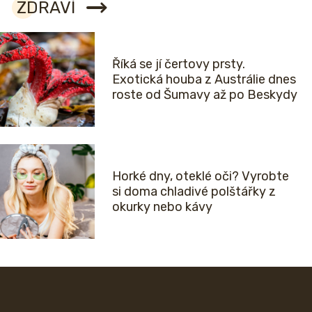
ZDRAVÍ
Říká se jí čertovy prsty.
Exotická houba z Austrálie dnes
roste od Šumavy až po Beskydy
Horké dny, oteklé oči? Vyrobte
si doma chladivé polštářky z
okurky nebo kávy