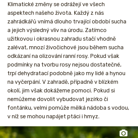
Klimatické změny se odrážejí ve všech
aspektech našeho života. Každý z nás
zahrádkářů vnímá dlouho trvající období sucha
a jejich výsledný vliv na úrodu. Zatímco
užitkovou i okrasnou zahradu stačí vhodně
zalévat, mnozí živočichové jsou během sucha
odkázaní na olizování ranní rosy. Pokud však
podmínky na tvorbu rosy nejsou dostatečné,
trpí dehydratací podobně jako my lidé a hynou
na vyčerpání. V zahradě, případně v blízkém
okolí, jim však dokážeme pomoci. Pokud si
nemůžeme dovolit vybudovat jezírko či
fontánku, velmi pomůže mělká nádoba s vodou,
v níž se mohou napájet ptáci i hmyz.