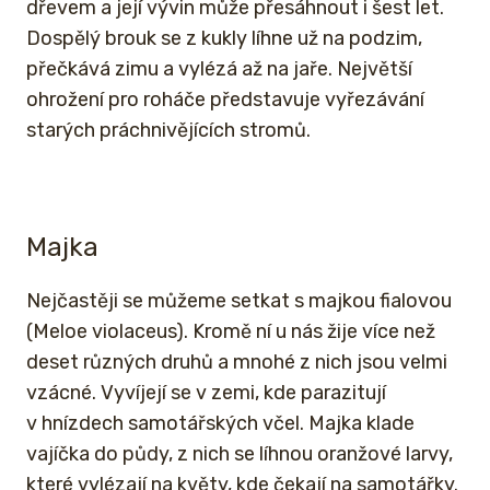
dřevem a její vývin může přesáhnout i šest let.
Dospělý brouk se z kukly líhne už na podzim,
přečkává zimu a vylézá až na jaře. Největší
ohrožení pro roháče představuje vyřezávání
starých práchnivějících stromů.
Majka
Nejčastěji se můžeme setkat s majkou fialovou
(Meloe violaceus). Kromě ní u nás žije více než
deset různých druhů a mnohé z nich jsou velmi
vzácné. Vyvíjejí se v zemi, kde parazitují
v hnízdech samotářských včel. Majka klade
vajíčka do půdy, z nich se líhnou oranžové larvy,
které vylézají na květy, kde čekají na samotářky.