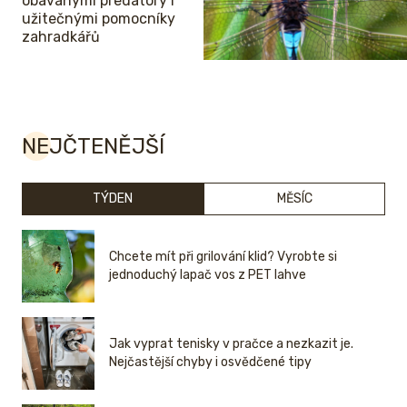
obávanými predátory i
užitečnými pomocníky
zahradkářů
NEJČTENĚJŠÍ
TÝDEN
MĚSÍC
Chcete mít při grilování klid? Vyrobte si
jednoduchý lapač vos z PET lahve
Jak vyprat tenisky v pračce a nezkazit je.
Nejčastější chyby i osvědčené tipy