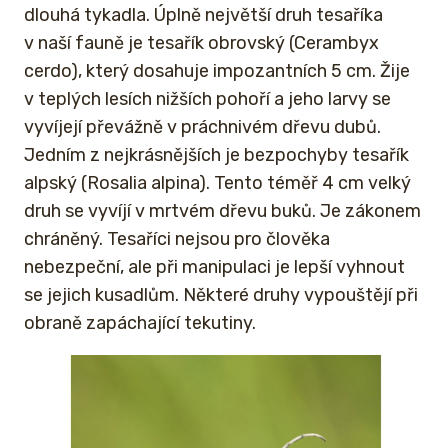
dlouhá tykadla. Úplně největší druh tesaříka
v naší fauně je tesařík obrovský (Cerambyx
cerdo), který dosahuje impozantních 5 cm. Žije
v teplých lesích nižších pohoří a jeho larvy se
vyvíjejí převážně v práchnivém dřevu dubů.
Jedním z nejkrásnějších je bezpochyby tesařík
alpský (Rosalia alpina). Tento téměř 4 cm velký
druh se vyvíjí v mrtvém dřevu buků. Je zákonem
chráněný. Tesaříci nejsou pro člověka
nebezpeční, ale při manipulaci je lepší vyhnout
se jejich kusadlům. Některé druhy vypouštějí při
obraně zapáchající tekutiny.