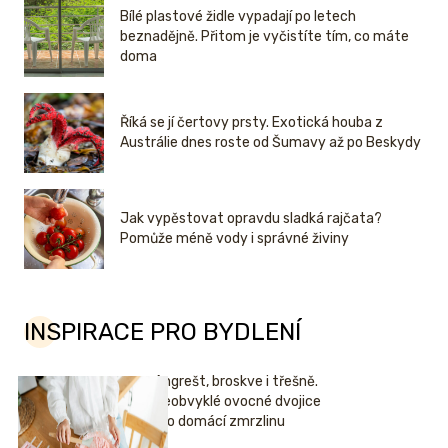
Bílé plastové židle vypadají po letech
beznadějně. Přitom je vyčistíte tím, co máte
doma
Říká se jí čertovy prsty. Exotická houba z
Austrálie dnes roste od Šumavy až po Beskydy
Jak vypěstovat opravdu sladká rajčata?
Pomůže méně vody i správné živiny
INSPIRACE PRO BYDLENÍ
Angrešt, broskve i třešně.
Neobvyklé ovocné dvojice
pro domácí zmrzlinu