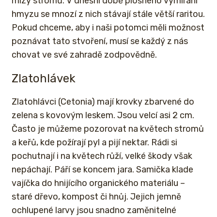
mízy stromů. V dnešní době plošného vymírání
hmyzu se mnozí z nich stávají stále větší raritou.
Pokud chceme, aby i naši potomci měli možnost
poznávat tato stvoření, musí se každý z nás
chovat ve své zahradě zodpovědně.
Zlatohlávek
Zlatohlávci (Cetonia) mají krovky zbarvené do
zelena s kovovým leskem. Jsou velcí asi 2 cm.
Často je můžeme pozorovat na květech stromů
a keřů, kde požírají pyl a pijí nektar. Rádi si
pochutnají i na květech růží, velké škody však
nepáchají. Páří se koncem jara. Samička klade
vajíčka do hnijícího organického materiálu –
staré dřevo, kompost či hnůj. Jejich jemně
ochlupené larvy jsou snadno zaměnitelné