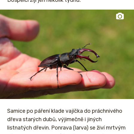
Dospělci žijí jen několik týdnů.
Samice po páření klade vajíčka do práchnivého
dřeva starých dubů, výjimečně i jiných
listnatých dřevin. Ponrava (larva) se živí mrtvým