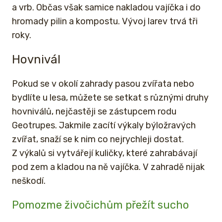
a vrb. Občas však samice nakladou vajíčka i do
hromady pilin a kompostu. Vývoj larev trvá tři
roky.
Hovnivál
Pokud se v okolí zahrady pasou zvířata nebo
bydlíte u lesa, můžete se setkat s různými druhy
hovniválů, nejčastěji se zástupcem rodu
Geotrupes. Jakmile zacítí výkaly býložravých
zvířat, snaží se k nim co nejrychleji dostat.
Z výkalů si vytvářejí kuličky, které zahrabávají
pod zem a kladou na ně vajíčka. V zahradě nijak
neškodí.
Pomozme živočichům přežít sucho