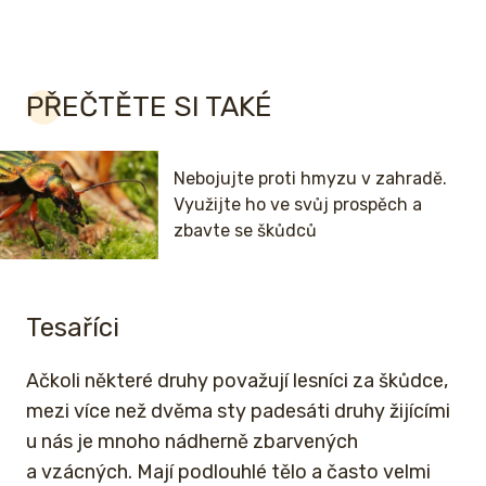
PŘEČTĚTE SI TAKÉ
Nebojujte proti hmyzu v zahradě.
Využijte ho ve svůj prospěch a
zbavte se škůdců
Tesaříci
Ačkoli některé druhy považují lesníci za škůdce,
mezi více než dvěma sty padesáti druhy žijícími
u nás je mnoho nádherně zbarvených
a vzácných. Mají podlouhlé tělo a často velmi