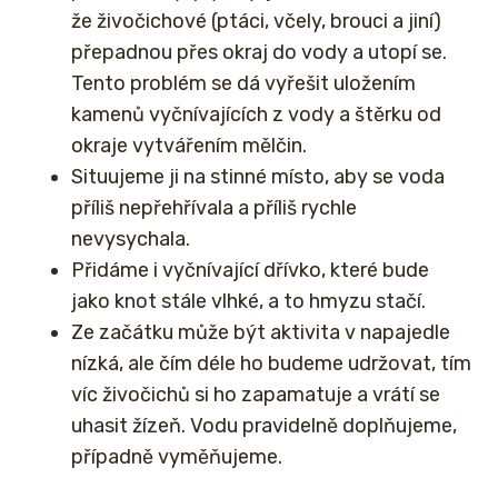
že živočichové (ptáci, včely, brouci a jiní)
přepadnou přes okraj do vody a utopí se.
Tento problém se dá vyřešit uložením
kamenů vyčnívajících z vody a štěrku od
okraje vytvářením mělčin.
Situujeme ji na stinné místo, aby se voda
příliš nepřehřívala a příliš rychle
nevysychala.
Přidáme i vyčnívající dřívko, které bude
jako knot stále vlhké, a to hmyzu stačí.
Ze začátku může být aktivita v napajedle
nízká, ale čím déle ho budeme udržovat, tím
víc živočichů si ho zapamatuje a vrátí se
uhasit žízeň. Vodu pravidelně doplňujeme,
případně vyměňujeme.