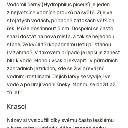
Vodomil černý (Hydrophilus piceus) je jeden
z největších vodních brouků na světě. Žije ve
stojatých vodách, případně zátokách větších
řek. Může dosáhnout 5 cm. Dospělci se často
snaží dostat na nová místa, a tak se nejednou
stane, že kvůli těžkopádnému letu přistanou
i v zahradě. V takovém případě je lepší je zanést
blíž k vodě. Mohou však překvapit i v přírodních
zahradních jezírkách, kde se živí převážně
vodními rostlinami. Jejich larvy se vyvíjejí ve
vodě a požírají vodní šneky. Mohou se dožít až
tří let.
Krasci
Název si vysloužili díky svému často lesklému