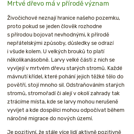
Mrtvé dřevo má v přírodě význam
Živočichové neznají hranice našeho pozemku,
proto pokud se jeden člověk rozhodne
s přírodou bojovat nevhodnými, k přírodě
nepřátelskými způsoby, důsledky se odrazí
i všude kolem. U velkých brouků to platí
několikanásobně. Larvy velké části z nich se
vyvíjejí v mrtvém dřevu starých stromů. Každé
mávnutí křídel, které pohání jejich těžké tělo do
povětří, stojí mnoho sil. Odstraňováním starých
stromů, stromořadí či alejí v okolí zahrady tak
ztrácíme místa, kde se larvy mohou nerušeně
vyvíjet a kde dospělci mohou odpočívat během
náročné migrace do nových území.
Je pozitivní, že stále více lidí aktivně pozitivně