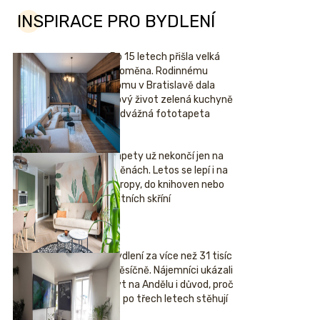
INSPIRACE PRO BYDLENÍ
Po 15 letech přišla velká
proměna. Rodinnému
domu v Bratislavě dala
nový život zelená kuchyně
i odvážná fototapeta
Tapety už nekončí jen na
stěnách. Letos se lepí i na
stropy, do knihoven nebo
šatních skříní
Bydlení za více než 31 tisíc
měsíčně. Nájemníci ukázali
byt na Andělu i důvod, proč
se po třech letech stěhují