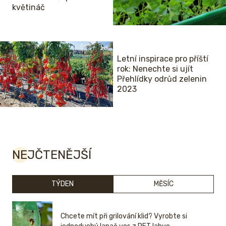
květináč
Letní inspirace pro příští
rok: Nenechte si ujít
Přehlídky odrůd zelenin
2023
NEJČTENĚJŠÍ
TÝDEN
MĚSÍC
Chcete mít při grilování klid? Vyrobte si