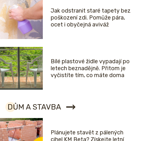
Jak odstranit staré tapety bez
poškození zdi. Pomůže pára,
ocet i obyčejná aviváž
Bílé plastové židle vypadají po
letech beznadějně. Přitom je
vyčistíte tím, co máte doma
DŮM A STAVBA
Plánujete stavět z pálených
cihel KM Beta? Získejte letní