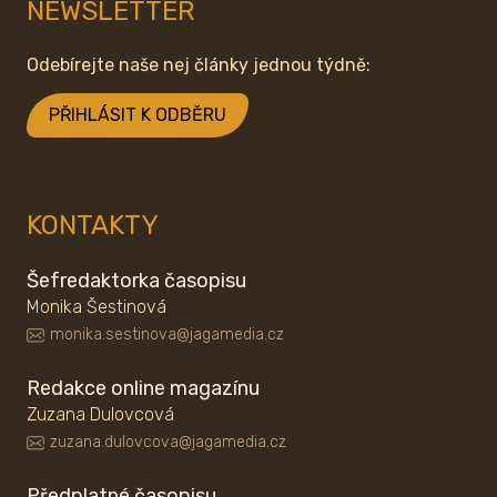
NEWSLETTER
Odebírejte naše nej články jednou týdně:
PŘIHLÁSIT K ODBĚRU
KONTAKTY
Šefredaktorka časopisu
Monika Šestinová
monika.sestinova@jagamedia.cz
Redakce online magazínu
Zuzana Dulovcová
zuzana.dulovcova@jagamedia.cz
Předplatné časopisu