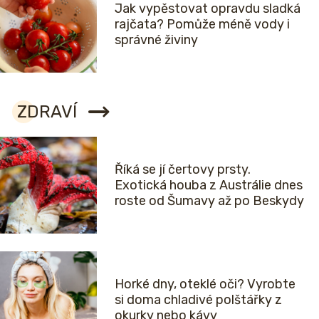
Jak vypěstovat opravdu sladká
rajčata? Pomůže méně vody i
správné živiny
ZDRAVÍ
Říká se jí čertovy prsty.
Exotická houba z Austrálie dnes
roste od Šumavy až po Beskydy
Horké dny, oteklé oči? Vyrobte
si doma chladivé polštářky z
okurky nebo kávy