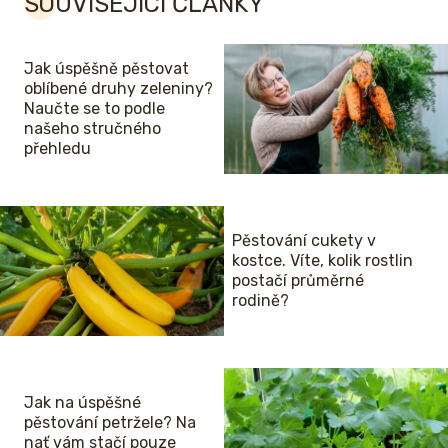
SOUVISEJÍCÍ ČLÁNKY
Jak úspěšně pěstovat
oblíbené druhy zeleniny?
Naučte se to podle
našeho stručného
přehledu
Pěstování cukety v
kostce. Víte, kolik rostlin
postačí průměrné
rodině?
Jak na úspěšné
pěstování petržele? Na
nať vám stačí pouze