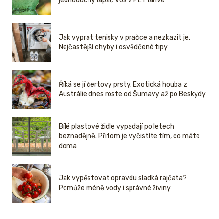
jednoduchý lapač vos z PET lahve
Jak vyprat tenisky v pračce a nezkazit je.
Nejčastější chyby i osvědčené tipy
Říká se jí čertovy prsty. Exotická houba z
Austrálie dnes roste od Šumavy až po Beskydy
Bílé plastové židle vypadají po letech
beznadějně. Přitom je vyčistíte tím, co máte
doma
Jak vypěstovat opravdu sladká rajčata?
Pomůže méně vody i správné živiny