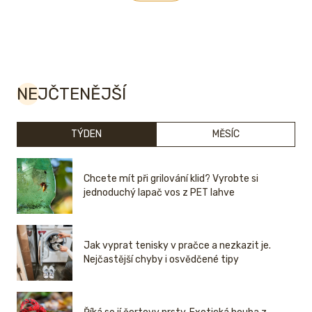
NEJČTENĚJŠÍ
TÝDEN
MĚSÍC
Chcete mít při grilování klid? Vyrobte si
jednoduchý lapač vos z PET lahve
Jak vyprat tenisky v pračce a nezkazit je.
Nejčastější chyby i osvědčené tipy