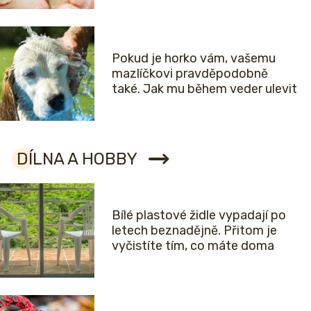
Pokud je horko vám, vašemu
mazlíčkovi pravděpodobně
také. Jak mu během veder ulevit
DÍLNA A HOBBY
Bílé plastové židle vypadají po
letech beznadějně. Přitom je
vyčistíte tím, co máte doma