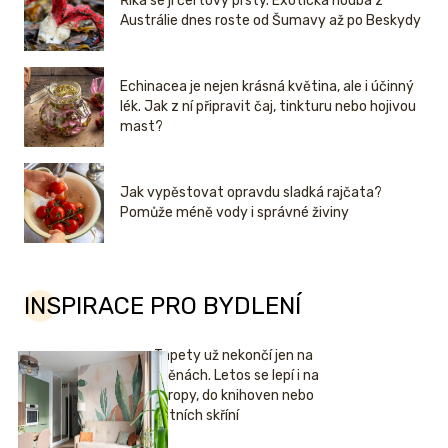
Říká se jí čertovy prsty. Exotická houba z
Austrálie dnes roste od Šumavy až po Beskydy
Echinacea je nejen krásná květina, ale i účinný
lék. Jak z ní připravit čaj, tinkturu nebo hojivou
mast?
Jak vypěstovat opravdu sladká rajčata?
Pomůže méně vody i správné živiny
INSPIRACE PRO BYDLENÍ
Tapety už nekončí jen na
stěnách. Letos se lepí i na
stropy, do knihoven nebo
šatních skříní