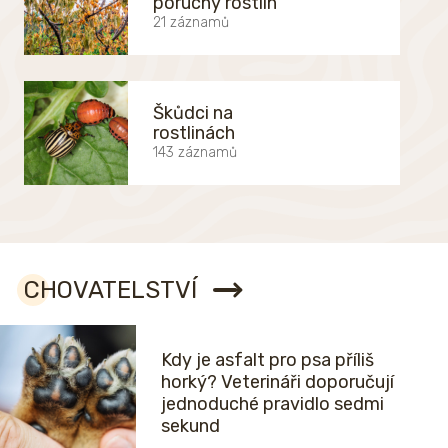
poruchy rostlin
21 záznamů
Škůdci na
rostlinách
143 záznamů
CHOVATELSTVÍ
Kdy je asfalt pro psa příliš
horký? Veterináři doporučují
jednoduché pravidlo sedmi
sekund