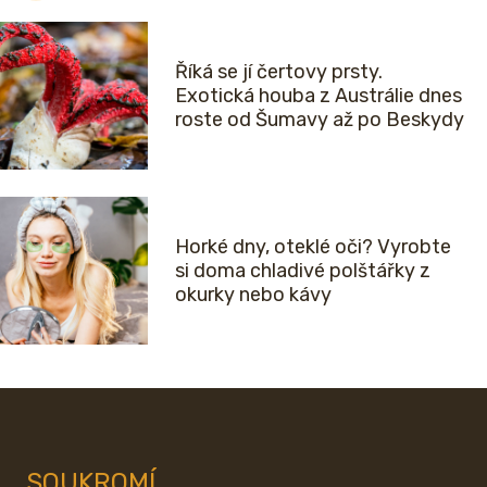
Říká se jí čertovy prsty.
Exotická houba z Austrálie dnes
roste od Šumavy až po Beskydy
Horké dny, oteklé oči? Vyrobte
si doma chladivé polštářky z
okurky nebo kávy
SOUKROMÍ