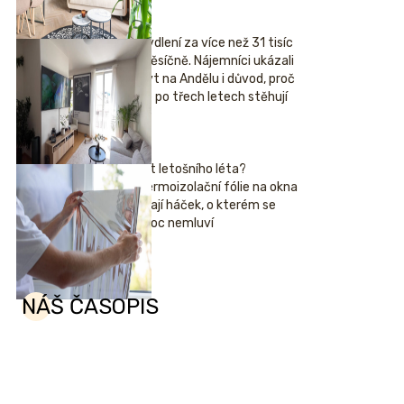
Bydlení za více než 31 tisíc
měsíčně. Nájemníci ukázali
byt na Andělu i důvod, proč
se po třech letech stěhují
Hit letošního léta?
Termoizolační fólie na okna
mají háček, o kterém se
moc nemluví
NÁŠ ČASOPIS