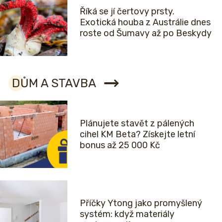
Říká se jí čertovy prsty.
Exotická houba z Austrálie dnes
roste od Šumavy až po Beskydy
DŮM A STAVBA
Plánujete stavět z pálených
cihel KM Beta? Získejte letní
bonus až 25 000 Kč
Příčky Ytong jako promyšlený
systém: když materiály