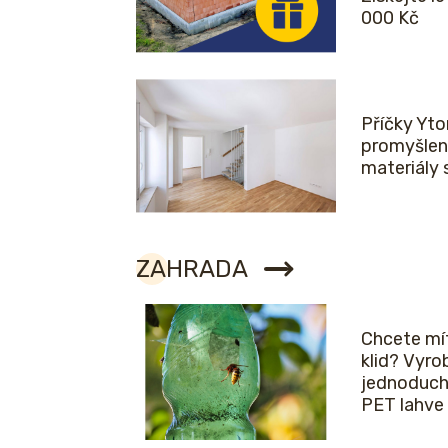
000 Kč
Příčky Yto
promyšlen
materiály 
ZAHRADA
Chcete mít
klid? Vyro
jednoduch
PET lahve