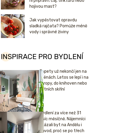
ní připravit čaj, tinkturu nebo
hojivou mast?
Jak vypěstovat opravdu
sladká rajčata? Pomůže méně
vody i správné živiny
INSPIRACE PRO BYDLENÍ
Tapety už nekončí jen na
stěnách. Letos se lepí i na
stropy, do knihoven nebo
šatních skříní
Bydlení za více než 31
tisíc měsíčně. Nájemníci
ukázali byt na Andělu i
důvod, proč se po třech