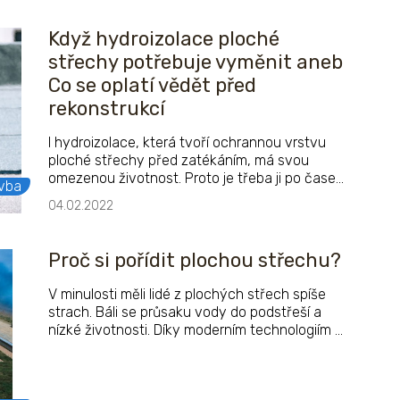
Když hydroizolace ploché
střechy potřebuje vyměnit aneb
Co se oplatí vědět před
rekonstrukcí
I hydroizolace, která tvoří ochrannou vrstvu
ploché střechy před zatékáním, má svou
omezenou životnost. Proto je třeba ji po čase
vba
vyměnit.
04.02.2022
Proč si pořídit plochou střechu?
V minulosti měli lidé z plochých střech spíše
strach. Báli se průsaku vody do podstřeší a
nízké životnosti. Díky moderním technologiím a
stále kvalitnějším stavebním materiálům vám
ale nic z toho nehrozí. Ba naopak – ploché
střechy přináší spoustu výhod. Co díky nim