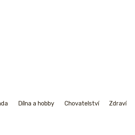
ada
Dílna a hobby
Chovatelství
Zdraví