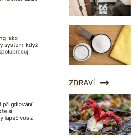
ng jako
ý systém: když
spolupracují
ZDRAVÍ
 při grilování
bte si
ý lapač vos z