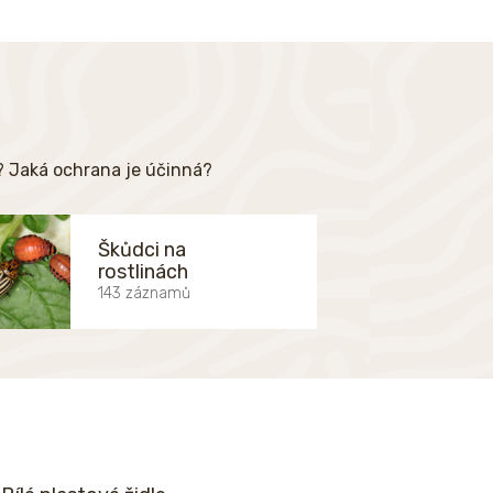
e? Jaká ochrana je účinná?
Škůdci na
rostlinách
143 záznamů