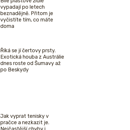
Bílé plastové židle
vypadají po letech
beznadějně. Přitom je
vyčistíte tím, co máte
doma
Říká se jí čertovy prsty.
Exotická houba z Austrálie
dnes roste od Šumavy až
po Beskydy
Jak vyprat tenisky v
pračce a nezkazit je.
Nejčastější chyby i