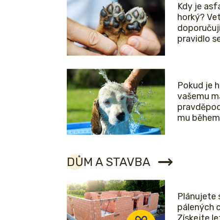
Kdy je asfa
horký? Vet
doporučuj
pravidlo 
Pokud je 
vašemu ma
pravděpod
mu během 
DŮM A STAVBA
Plánujete 
pálených 
Získejte l