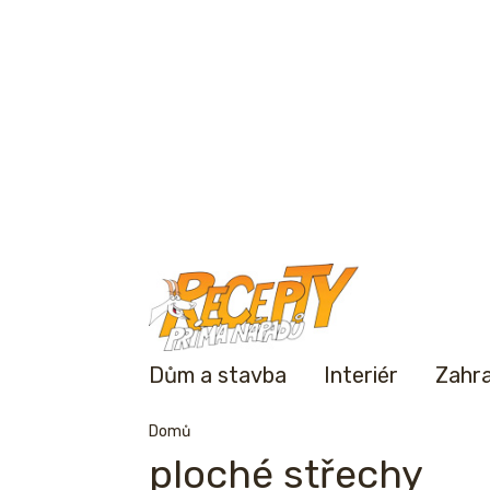
Dům a stavba
Interiér
Zahr
Domů
ploché střechy