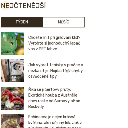
NEJČTENĚJŠÍ
TÝDEN
MĚSÍC
Chcete mít při grilování klid?
Vyrobte si jednoduchý lapač
vos z PET lahve
Jak vyprat tenisky v pračce a
nezkazit je. Nejčastější chyby i
osvědčené tipy
Říká se jí čertovy prsty.
Exotická houba z Austrálie
dnes roste od Šumavy až po
Beskydy
Echinacea je nejen krásná
květina, ale i účinný lék. Jak z