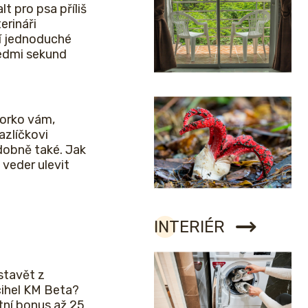
lt pro psa příliš
erináři
í jednoduché
sedmi sekund
horko vám,
zlíčkovi
obně také. Jak
veder ulevit
INTERIÉR
stavět z
cihel KM Beta?
etní bonus až 25