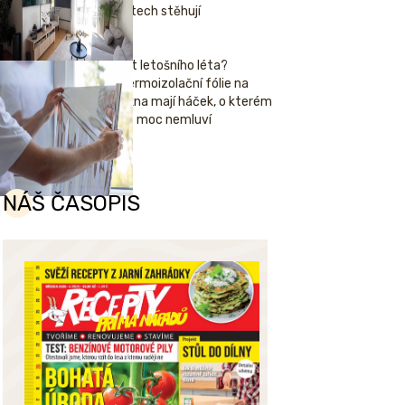
letech stěhují
Hit letošního léta?
Termoizolační fólie na
okna mají háček, o kterém
se moc nemluví
NÁŠ ČASOPIS