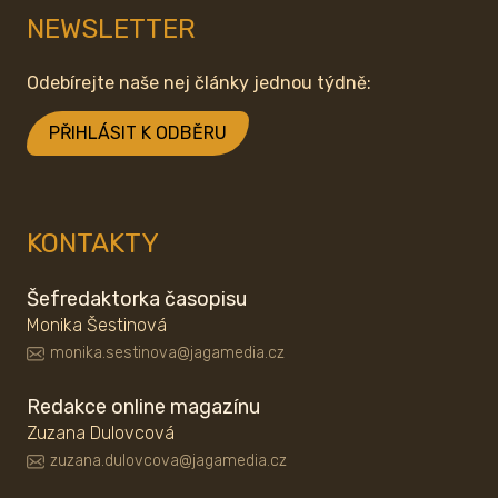
NEWSLETTER
Odebírejte naše nej články jednou týdně:
PŘIHLÁSIT K ODBĚRU
KONTAKTY
Šefredaktorka časopisu
Monika Šestinová
monika.sestinova@jagamedia.cz
Redakce online magazínu
Zuzana Dulovcová
zuzana.dulovcova@jagamedia.cz