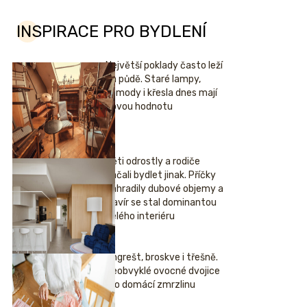
INSPIRACE PRO BYDLENÍ
Největší poklady často leží
na půdě. Staré lampy,
komody i křesla dnes mají
novou hodnotu
Děti odrostly a rodiče
začali bydlet jinak. Příčky
nahradily dubové objemy a
klavír se stal dominantou
celého interiéru
Angrešt, broskve i třešně.
Neobvyklé ovocné dvojice
pro domácí zmrzlinu