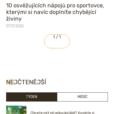
10 osvěžujících nápojů pro sportovce,
kterými si navíc doplníte chybějící
živiny
07.07.2022
1 / 1
NEJČTENĚJŠÍ
TÝDEN
MĚSÍC
Chcete mít při grilování klid? Vyrobte si