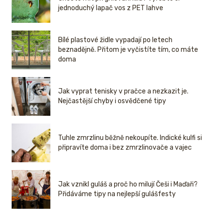
jednoduchý lapač vos z PET lahve
Bílé plastové židle vypadají po letech
beznadějně. Přitom je vyčistíte tím, co máte
doma
Jak vyprat tenisky v pračce a nezkazit je.
Nejčastější chyby i osvědčené tipy
Tuhle zmrzlinu běžně nekoupíte. Indické kulfi si
připravíte doma i bez zmrzlinovače a vajec
Jak vznikl guláš a proč ho milují Češi i Maďaři?
Přidáváme tipy na nejlepší gulášfesty