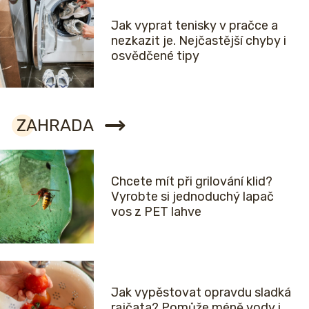
Jak vyprat tenisky v pračce a
nezkazit je. Nejčastější chyby i
osvědčené tipy
ZAHRADA
Chcete mít při grilování klid?
Vyrobte si jednoduchý lapač
vos z PET lahve
Jak vypěstovat opravdu sladká
rajčata? Pomůže méně vody i