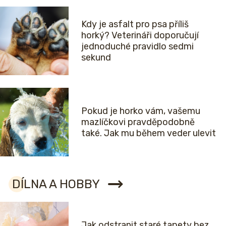
Kdy je asfalt pro psa příliš
horký? Veterináři doporučují
jednoduché pravidlo sedmi
sekund
Pokud je horko vám, vašemu
mazlíčkovi pravděpodobně
také. Jak mu během veder ulevit
DÍLNA A HOBBY
Jak odstranit staré tapety bez