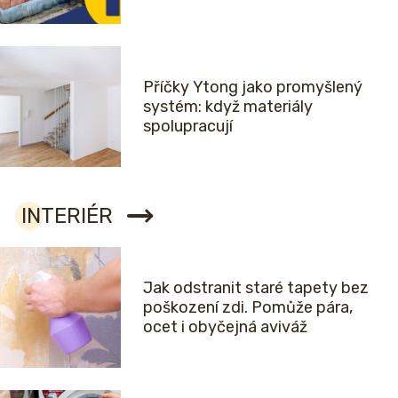
Příčky Ytong jako promyšlený
systém: když materiály
spolupracují
INTERIÉR
Jak odstranit staré tapety bez
poškození zdi. Pomůže pára,
ocet i obyčejná aviváž