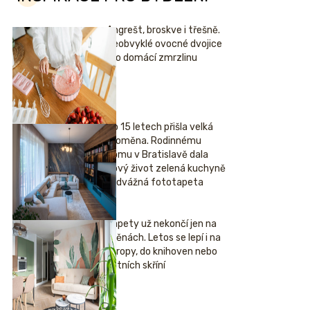
Angrešt, broskve i třešně.
Neobvyklé ovocné dvojice
pro domácí zmrzlinu
Po 15 letech přišla velká
proměna. Rodinnému
domu v Bratislavě dala
nový život zelená kuchyně
i odvážná fototapeta
Tapety už nekončí jen na
stěnách. Letos se lepí i na
stropy, do knihoven nebo
šatních skříní