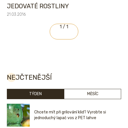
JEDOVATÉ ROSTLINY
21.03.2016
1 / 1
NEJČTENĚJŠÍ
TÝDEN
MĚSÍC
Chcete mít při grilování klid? Vyrobte si
jednoduchý lapač vos z PET lahve