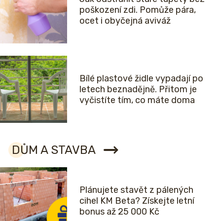
poškození zdi. Pomůže pára,
ocet i obyčejná aviváž
Bílé plastové židle vypadají po
letech beznadějně. Přitom je
vyčistíte tím, co máte doma
DŮM A STAVBA
Plánujete stavět z pálených
cihel KM Beta? Získejte letní
bonus až 25 000 Kč