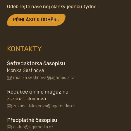
Odebírejte naše nej články jednou týdně:
PŘIHLÁSIT K ODBĚRU
KONTAKTY
Šefredaktorka časopisu
Monika Šestinová
monika.sestinova@jagamedia.cz
Redakce online magazínu
Zuzana Dulovcová
zuzana.dulovcova@jagamedia.cz
Předplatné časopisu
distrib@jagamedia.cz