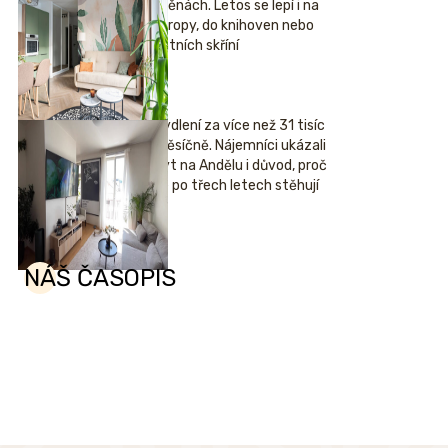
stěnách. Letos se lepí i na
stropy, do knihoven nebo
šatních skříní
Bydlení za více než 31 tisíc
měsíčně. Nájemníci ukázali
byt na Andělu i důvod, proč
se po třech letech stěhují
NÁŠ ČASOPIS