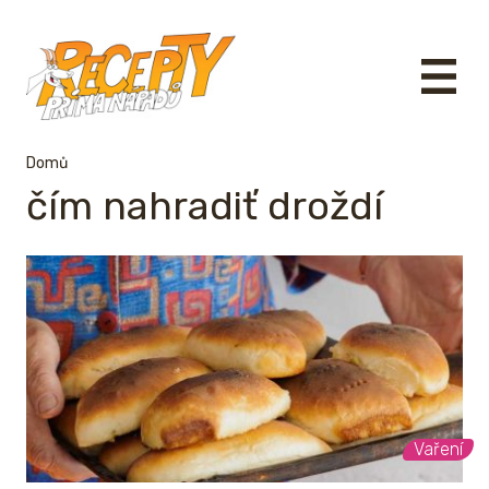
Domů
čím nahradiť droždí
Vaření