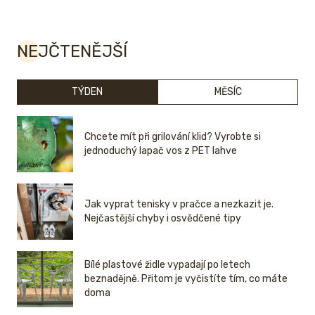
NEJČTENĚJŠÍ
TÝDEN
MĚSÍC
Chcete mít při grilování klid? Vyrobte si
jednoduchý lapač vos z PET lahve
Jak vyprat tenisky v pračce a nezkazit je.
Nejčastější chyby i osvědčené tipy
Bílé plastové židle vypadají po letech
beznadějně. Přitom je vyčistíte tím, co máte
doma