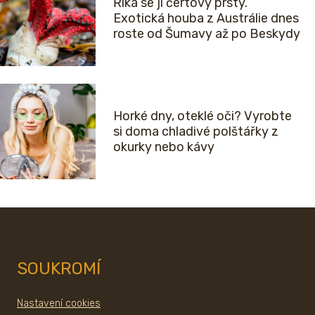
Říká se jí čertovy prsty.
Exotická houba z Austrálie dnes
roste od Šumavy až po Beskydy
Horké dny, oteklé oči? Vyrobte
si doma chladivé polštářky z
okurky nebo kávy
SOUKROMÍ
Nastavení cookies