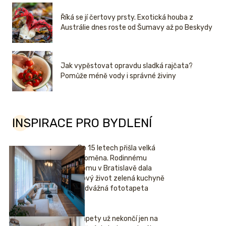
Říká se jí čertovy prsty. Exotická houba z
Austrálie dnes roste od Šumavy až po Beskydy
Jak vypěstovat opravdu sladká rajčata?
Pomůže méně vody i správné živiny
INSPIRACE PRO BYDLENÍ
Po 15 letech přišla velká
proměna. Rodinnému
domu v Bratislavě dala
nový život zelená kuchyně
i odvážná fototapeta
Tapety už nekončí jen na