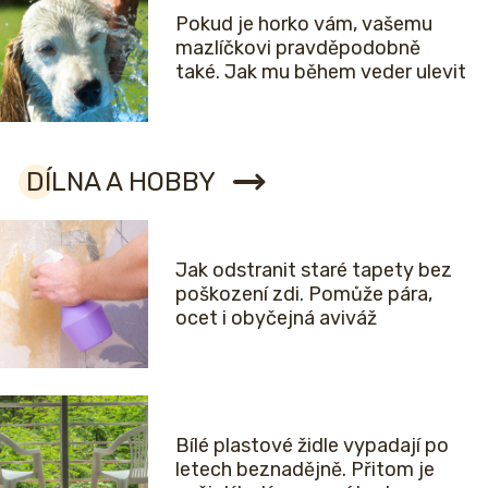
Pokud je horko vám, vašemu
mazlíčkovi pravděpodobně
také. Jak mu během veder ulevit
DÍLNA A HOBBY
Jak odstranit staré tapety bez
poškození zdi. Pomůže pára,
ocet i obyčejná aviváž
Bílé plastové židle vypadají po
letech beznadějně. Přitom je