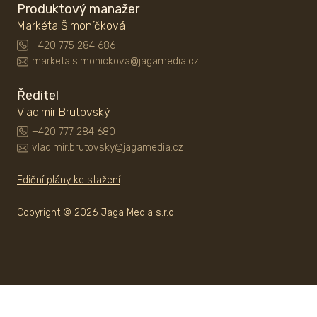
Produktový manažer
Markéta Šimoníčková
+420 775 284 686
marketa.simonickova@jagamedia.cz
Ředitel
Vladimír Brutovský
+420 777 284 680
vladimir.brutovsky@jagamedia.cz
Ediční plány ke stažení
Copyright © 2026 Jaga Media s.r.o.