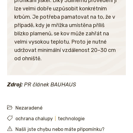
pronikání jisker. Díky 3dílnému provedení ji
lze velmi dobře uzpůsobit konkrétním
krbům. Je potřeba pamatovat na to, že v
případě, kdy je mřížka umístěna příliš
blízko plamenů, se kov může zahřát na
velmi vysokou teplotu. Proto je nutné
udržovat minimální vzdálenost 20–30 cm
od ohniště.
Zdroj:
PR článek BAUHAUS
Nezaradené
ochrana chalupy
technologie
Našli jste chybu nebo máte připomínku?