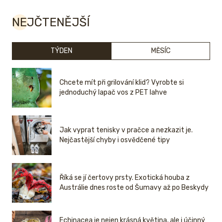
NEJČTENĚJŠÍ
TÝDEN
MĚSÍC
Chcete mít při grilování klid? Vyrobte si
jednoduchý lapač vos z PET lahve
Jak vyprat tenisky v pračce a nezkazit je.
Nejčastější chyby i osvědčené tipy
Říká se jí čertovy prsty. Exotická houba z
Austrálie dnes roste od Šumavy až po Beskydy
Echinacea je nejen krásná květina, ale i účinný