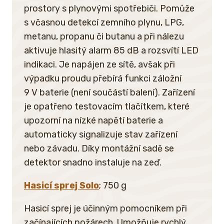
prostory s plynovými spotřebiči. Pomůže
s včasnou detekcí zemního plynu, LPG,
metanu, propanu či butanu a při nálezu
aktivuje hlasitý alarm 85 dB a rozsvítí LED
indikaci. Je napájen ze sítě, avšak při
výpadku proudu přebírá funkci záložní
9 V baterie (není součástí balení). Zařízení
je opatřeno testovacím tlačítkem, které
upozorní na nízké napětí baterie a
automaticky signalizuje stav zařízení
nebo závadu. Díky montážní sadě se
detektor snadno instaluje na zeď.
Hasicí sprej Solo
; 750 g
Hasicí sprej je účinným pomocníkem při
začínajících požárech. Umožňuje rychlý