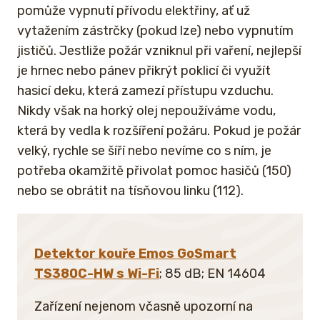
pomůže vypnutí přívodu elektřiny, ať už
vytažením zástrčky (pokud lze) nebo vypnutím
jističů. Jestliže požár vzniknul při vaření, nejlepší
je hrnec nebo pánev přikrýt poklicí či využít
hasicí deku, která zamezí přístupu vzduchu.
Nikdy však na horký olej nepoužíváme vodu,
která by vedla k rozšíření požáru. Pokud je požár
velký, rychle se šíří nebo nevíme co s ním, je
potřeba okamžitě přivolat pomoc hasičů (150)
nebo se obrátit na tísňovou linku (112).
Detektor kouře Emos GoSmart
TS380C-HW s Wi-Fi
; 85 dB; EN 14604
Zařízení nejenom včasně upozorní na