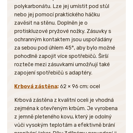
polykarbonátu. Lze jej umístit pod stůl
nebo jej pomocí praktického háčku
zavěsit na stěnu. Doplněn je o
protiskluzové pryžové nožky. Zásuvky s
ochranným kontaktem jsou uspořádány
za sebou pod úhlem 45°, aby bylo možné
pohodlně zapojit více spotřebičů. Širší
rozteče mezi zásuvkami umožňují také
zapojení spotřebičů s adaptéry.
Krbová zástěna;
62 × 96 cm; ocel
Krbová zástěna z kvalitní oceli je vhodná
zejména k otevřeným krbům. Je vyrobena
z jemně pleteného kovu, který je odolný
vůči vysokým teplotám a efektivně brání