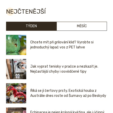
NEJČTENĚJŠÍ
TÝDEN
MĚSÍC
Chcete mít při grilování klid? Vyrobte si
jednoduchý lapač vos z PET lahve
Jak vyprat tenisky v pračce a nezkazit je.
Nejčastější chyby i osvědčené tipy
Říká se jí čertovy prsty. Exotická houba z
Austrálie dnes roste od Šumavy až po Beskydy
Echinacea je nejen krásná květina, ale i účinný