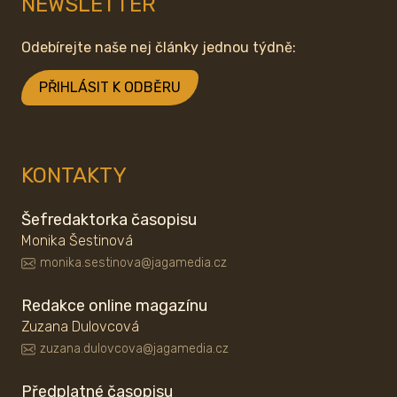
NEWSLETTER
Odebírejte naše nej články jednou týdně:
PŘIHLÁSIT K ODBĚRU
KONTAKTY
Šefredaktorka časopisu
Monika Šestinová
monika.sestinova@jagamedia.cz
Redakce online magazínu
Zuzana Dulovcová
zuzana.dulovcova@jagamedia.cz
Předplatné časopisu