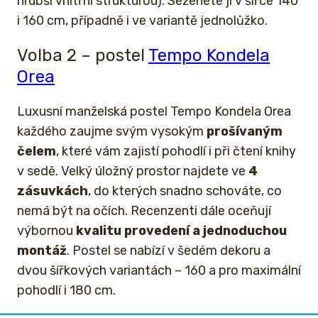
hrubší vnitřní strukturou). Seženete ji v šířce 140
i 160 cm, případně i ve variantě jednolůžko.
Volba 2 – postel
Tempo Kondela
Orea
Luxusní manželská postel Tempo Kondela Orea
každého zaujme svým vysokým
prošívaným
čelem
, které vám zajistí pohodlí i při čtení knihy
v sedě. Velký úložný prostor najdete ve
4
zásuvkách
, do kterých snadno schováte, co
nemá být na očích. Recenzenti dále oceňují
výbornou
kvalitu provedení a jednoduchou
montáž
. Postel se nabízí v šedém dekoru a
dvou šířkových variantách – 160 a pro maximální
pohodlí i 180 cm.