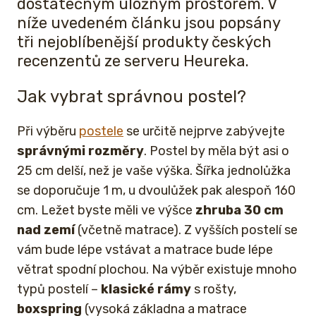
dostatečným úložným prostorem. V
níže uvedeném článku jsou popsány
tři nejoblíbenější produkty českých
recenzentů ze serveru Heureka.
Jak vybrat správnou postel?
Při výběru
postele
se určitě nejprve zabývejte
správnými rozměry
. Postel by měla být asi o
25 cm delší, než je vaše výška. Šířka jednolůžka
se doporučuje 1 m, u dvoulůžek pak alespoň 160
cm. Ležet byste měli ve výšce
zhruba 30 cm
nad zemí
(včetně matrace). Z vyšších postelí se
vám bude lépe vstávat a matrace bude lépe
větrat spodní plochou. Na výběr existuje mnoho
typů postelí –
klasické rámy
s rošty,
boxspring
(vysoká základna a matrace