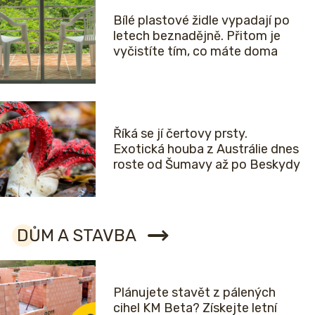
Bílé plastové židle vypadají po
letech beznadějně. Přitom je
vyčistíte tím, co máte doma
Říká se jí čertovy prsty.
Exotická houba z Austrálie dnes
roste od Šumavy až po Beskydy
DŮM A STAVBA
Plánujete stavět z pálených
cihel KM Beta? Získejte letní