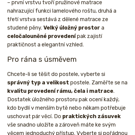
– první vrstvu tvoří pružinové matrace
nahrazující funkci lamelového roštu, druhá a
třetí vrstva sestává z dělené matrace ze
studené pěny.
Velký úložný prostor
a
celočalouněné provedení
pak zajistí
praktičnost a elegantní vzhled.
Pro rána s úsměvem
Chcete-li se těšit do postele, vyberte si
správný typ a velikost
postele. Zaměřte se na
kvalitu provedení rámu, čela i matrace
.
Dostatek úložného prostoru pak ocení každý,
kdo bydlí v menším bytě nebo někam potřebuje
uschovat pár věcí. Do
praktických zásuvek
vše snadno uložíte a zároveň máte ke svým
věcem jednoduchý přístup. Vyberte si pořádnou