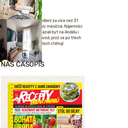
Bydlení za více než 31
tisíc měsíčně. Nájemníci
ukázali byt na Andělu i
důvod, proč se po třech
letech stěhují
NÁŠ ČASOPIS