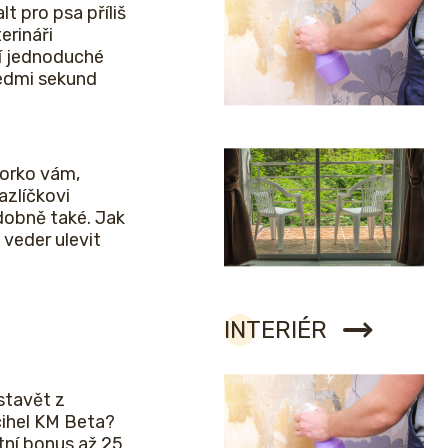
lt pro psa příliš
erináři
í jednoduché
sedmi sekund
horko vám,
zlíčkovi
obně také. Jak
veder ulevit
INTERIÉR
stavět z
cihel KM Beta?
etní bonus až 25