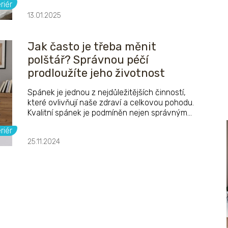
riér
pro relaxaci. Jak ji však udržet čistou, voňavou
13.01.2025
a v dobrém stavu co nejdéle? Tady je návod.
Jak často je třeba měnit
polštář? Správnou péčí
prodloužíte jeho životnost
Spánek je jednou z nejdůležitějších činností,
které ovlivňují naše zdraví a celkovou pohodu.
Kvalitní spánek je podmíněn nejen správným
výběrem matrace a postele, ale také
riér
vhodnými doplňky, jako je polštář. Polštář je
25.11.2024
totiž klíčovým faktorem, který může ovlivnit,
jak dobře se vyspíme. Jak často bychom ho
měli měnit?