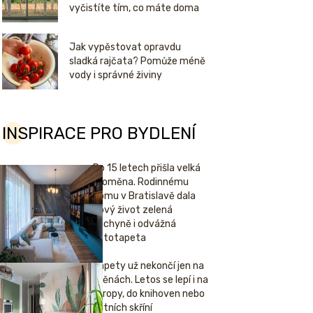
vyčistíte tím, co máte doma
Jak vypěstovat opravdu
sladká rajčata? Pomůže méně
vody i správné živiny
INSPIRACE PRO BYDLENÍ
Po 15 letech přišla velká
proměna. Rodinnému
domu v Bratislavě dala
nový život zelená
kuchyně i odvážná
fototapeta
Tapety už nekončí jen na
stěnách. Letos se lepí i na
stropy, do knihoven nebo
šatních skříní