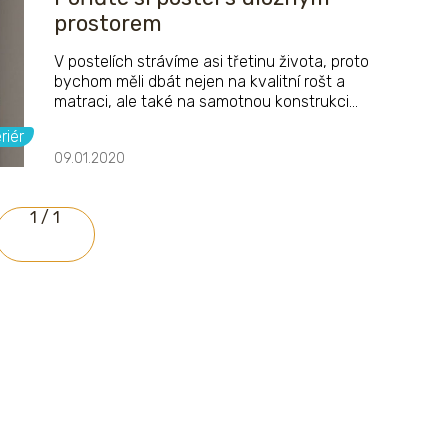
prostorem
V postelích strávíme asi třetinu života, proto
bychom měli dbát nejen na kvalitní rošt a
matraci, ale také na samotnou konstrukci
rámu. Ten, kdo by navíc potřeboval někam
riér
uschovat sezónní oblečení nebo momentálně
09.01.2020
nepotřebné věci, by se měl poohlédnout po
postelích s dostatečným úložným prostorem.
V níže uvedeném článku jsou popsány tři
1 / 1
nejoblíbenější produkty českých recenzentů
ze serveru Heureka.