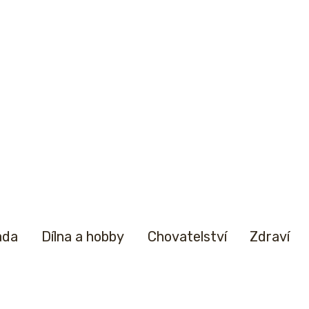
ada
Dílna a hobby
Chovatelství
Zdraví