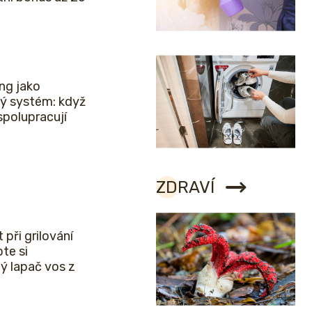
ng jako
ý systém: když
spolupracují
ZDRAVÍ
 při grilování
bte si
ý lapač vos z