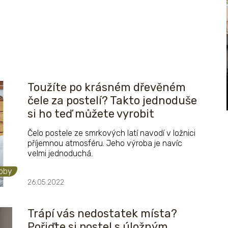
Toužíte po krásném dřevěném
čele za postelí? Takto jednoduše
si ho teď můžete vyrobit
Čelo postele ze smrkových latí navodí v ložnici
příjemnou atmosféru. Jeho výroba je navíc
velmi jednoduchá.
obby
26.05.2022
Trápí vás nedostatek místa?
Pořiďte si postel s úložným