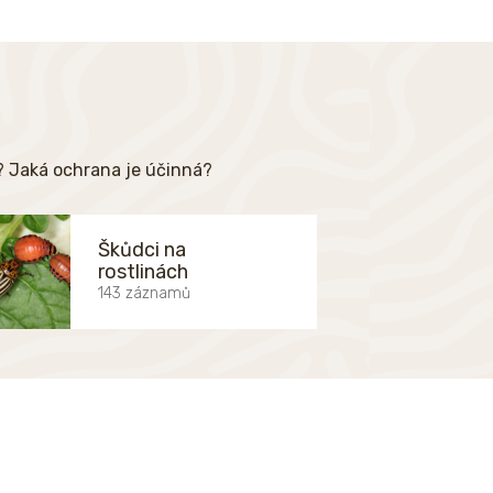
e? Jaká ochrana je účinná?
Škůdci na
rostlinách
143 záznamů