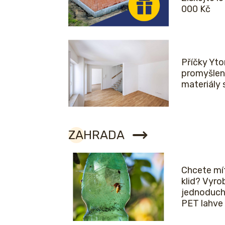
000 Kč
Příčky Yto
promyšlen
materiály 
ZAHRADA
Chcete mít
klid? Vyro
jednoduch
PET lahve