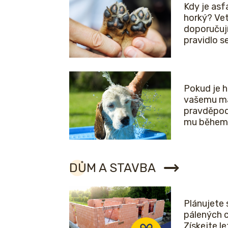
Kdy je asfa
horký? Vet
doporučuj
pravidlo 
Pokud je 
vašemu ma
pravděpod
mu během 
DŮM A STAVBA
Plánujete 
pálených 
Získejte l