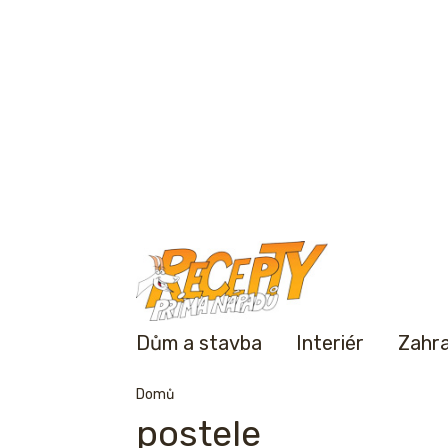
Dům a stavba
Interiér
Zahr
Domů
postele