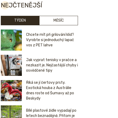
NEJČTENĚJŠÍ
TÝDEN
MĚSÍC
Chcete mít při grilování klid?
Vyrobte si jednoduchý lapač
vos z PET lahve
Jak vyprat tenisky v pračce a
nezkazit je. Nejčastější chyby i
osvědčené tipy
Říká se jí čertovy prsty.
Exotická houba z Austrálie
dnes roste od Šumavy až po
Beskydy
Bílé plastové židle vypadají po
letech beznadějně. Přitom je