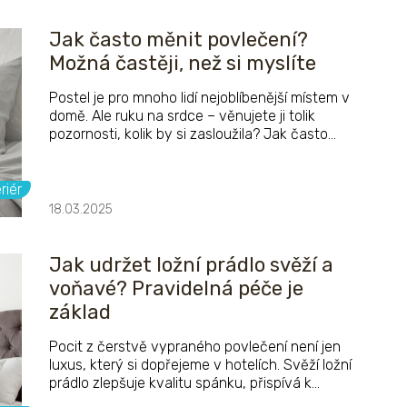
Jak často měnit povlečení?
Možná častěji, než si myslíte
Postel je pro mnoho lidí nejoblíbenější místem v
domě. Ale ruku na srdce – věnujete ji tolik
pozornosti, kolik by si zasloužila? Jak často
vlastně měníte povlečení? A není to méně, než
by bylo ideální?
riér
18.03.2025
Jak udržet ložní prádlo svěží a
voňavé? Pravidelná péče je
základ
Pocit z čerstvě vypraného povlečení není jen
luxus, který si dopřejeme v hotelích. Svěží ložní
prádlo zlepšuje kvalitu spánku, přispívá k
našemu pohodlí a vytváří příjemné prostředí