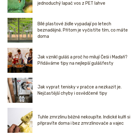
jednoduchý lapač vos z PET lahve
Bílé plastové židle vypadají po letech
beznadějně. Přitom je vyčistíte tím, co máte
doma
Jak vznikl guláš a proč ho milují Češi i Maďaři?
Přidáváme tipy na nejlepší gulášfesty
Jak vyprat tenisky v pračce a nezkazit je.
Nejčastější chyby i osvědčené tipy
Tuhle zmrzlinu běžně nekoupíte. Indické kulfi si
připravíte doma i bez zmrzlinovače a vajec