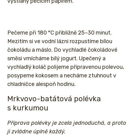
vystlaný pečicím papírem.
Pečeme při 180 °C přibližně 25–30 minut.
Mezitím si ve vodní lázni rozpustíme bílou
čokoládu a máslo. Do vychladlé čokoládové
směsi vmícháme bílý jogurt. Upečený a
vychladlý koláč polijeme připravenou polevou,
posypeme kokosem a necháme ztuhnout v
chladničce alespoň hodinu.
Mrkvovo-batátová polévka
s kurkumou
Příprava polévky je zcela jednoduchá, a proto
ji zvládne úplně každý.