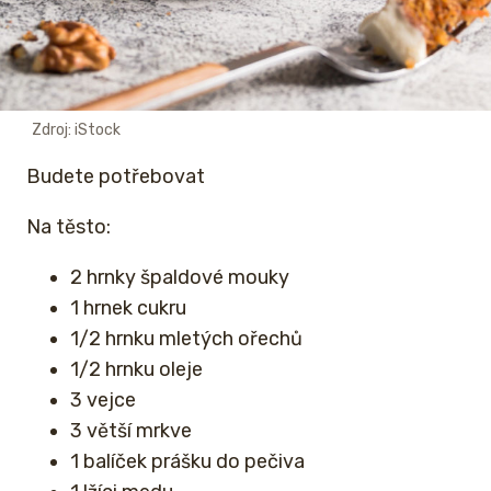
Zdroj: iStock
Budete potřebovat
Na těsto:
2 hrnky špaldové mouky
1 hrnek cukru
1/2 hrnku mletých ořechů
1/2 hrnku oleje
3 vejce
3 větší mrkve
1 balíček prášku do pečiva