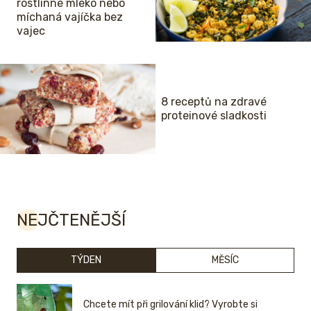
rostlinné mléko nebo
míchaná vajíčka bez
vajec
8 receptů na zdravé
proteinové sladkosti
NEJČTENĚJŠÍ
TÝDEN
MĚSÍC
Chcete mít při grilování klid? Vyrobte si