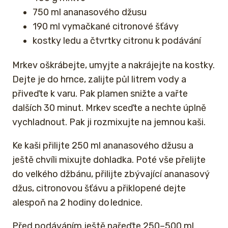
750 ml ananasového džusu
190 ml vymačkané citronové šťávy
kostky ledu a čtvrtky citronu k podávání
Mrkev oškrábejte, umyjte a nakrájejte na kostky.
Dejte je do hrnce, zalijte půl litrem vody a
přiveďte k varu. Pak plamen snižte a vařte
dalších 30 minut. Mrkev sceďte a nechte úplně
vychladnout. Pak ji rozmixujte na jemnou kaši.
Ke kaši přilijte 250 ml ananasového džusu a
ještě chvíli mixujte dohladka. Poté vše přelijte
do velkého džbánu, přilijte zbývající ananasový
džus, citronovou šťávu a přiklopené dejte
alespoň na 2 hodiny do lednice.
Před podáváním ještě nařeďte 250–500 ml