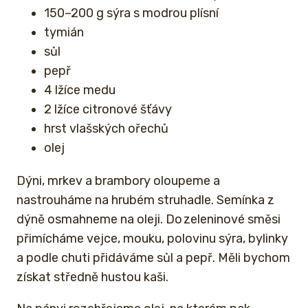
150–200 g sýra s modrou plísní
tymián
sůl
pepř
4 lžíce medu
2 lžíce citronové šťávy
hrst vlašských ořechů
olej
Dýni, mrkev a brambory oloupeme a
nastrouháme na hrubém struhadle. Semínka z
dýně osmahneme na oleji. Do zeleninové směsi
přimícháme vejce, mouku, polovinu sýra, bylinky
a podle chuti přidáváme sůl a pepř. Měli bychom
získat středně hustou kaši.