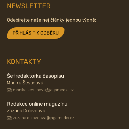
NEWSLETTER
Odebírejte naše nej články jednou týdně:
PŘIHLÁSIT K ODBĚRU
KONTAKTY
Šefredaktorka časopisu
Monika Šestinová
monika.sestinova@jagamedia.cz
Redakce online magazínu
Zuzana Dulovcová
zuzana.dulovcova@jagamedia.cz