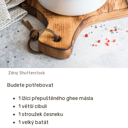
Zdroj: Shutterstock
Budete potřebovat
1 lžíci přepuštěného ghee másla
1 větší cibuli
1 stroužek česneku
1 velký batát