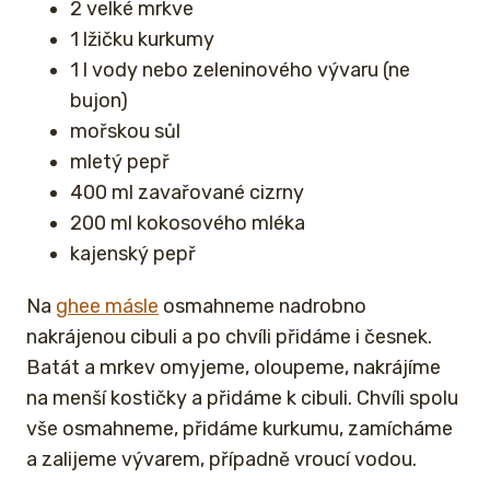
2 velké mrkve
1 lžičku kurkumy
1 l vody nebo zeleninového vývaru (ne
bujon)
mořskou sůl
mletý pepř
400 ml zavařované cizrny
200 ml kokosového mléka
kajenský pepř
Na
ghee másle
osmahneme nadrobno
nakrájenou cibuli a po chvíli přidáme i česnek.
Batát a mrkev omyjeme, oloupeme, nakrájíme
na menší kostičky a přidáme k cibuli. Chvíli spolu
vše osmahneme, přidáme kurkumu, zamícháme
a zalijeme vývarem, případně vroucí vodou.