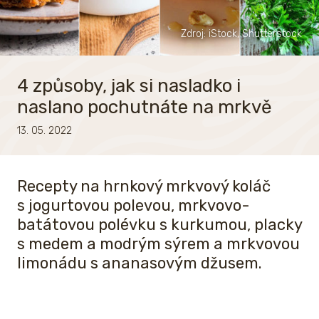
Zdroj: iStock, Shutterstock
4 způsoby, jak si nasladko i
naslano pochutnáte na mrkvě
13. 05. 2022
Recepty na hrnkový mrkvový koláč
s jogurtovou polevou, mrkvovo-
batátovou polévku s kurkumou, placky
s medem a modrým sýrem a mrkvovou
limonádu s ananasovým džusem.