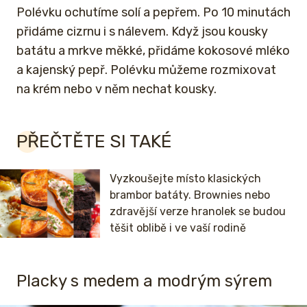
Polévku ochutíme solí a pepřem. Po 10 minutách
přidáme cizrnu i s nálevem. Když jsou kousky
batátu a mrkve měkké, přidáme kokosové mléko
a kajenský pepř. Polévku můžeme rozmixovat
na krém nebo v něm nechat kousky.
PŘEČTĚTE SI TAKÉ
Vyzkoušejte místo klasických
brambor batáty. Brownies nebo
zdravější verze hranolek se budou
těšit oblibě i ve vaší rodině
Placky s medem a modrým sýrem