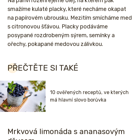
Na pánvi rozehřejeme olej, na kterém pak
smažíme kulaté placky, které necháme okapat
na papírovém ubrousku. Mezitím smícháme med
s citronovou šťávou. Placky podáváme
posypané rozdrobeným sýrem, semínky a
ořechy, pokapané medovou zálivkou.
PŘEČTĚTE SI TAKÉ
10 ověřených receptů, ve kterých
má hlavní slovo borůvka
Mrkvová limonáda s ananasovým