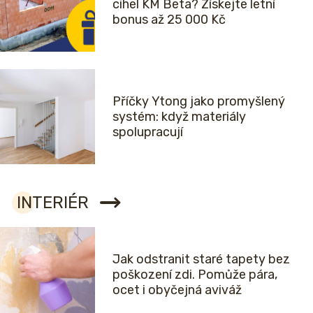
cihel KM Beta? Získejte letní
bonus až 25 000 Kč
Příčky Ytong jako promyšlený
systém: když materiály
spolupracují
INTERIÉR
Jak odstranit staré tapety bez
poškození zdi. Pomůže pára,
ocet i obyčejná aviváž