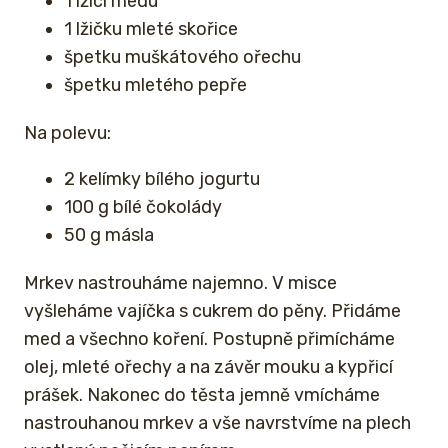
1 lžíci medu
1 lžičku mleté skořice
špetku muškátového ořechu
špetku mletého pepře
Na polevu:
2 kelímky bílého jogurtu
100 g bílé čokolády
50 g másla
Mrkev nastrouháme najemno. V misce
vyšleháme vajíčka s cukrem do pěny. Přidáme
med a všechno koření. Postupně přimícháme
olej, mleté ořechy a na závěr mouku a kypřicí
prášek. Nakonec do těsta jemně vmícháme
nastrouhanou mrkev a vše navrstvíme na plech