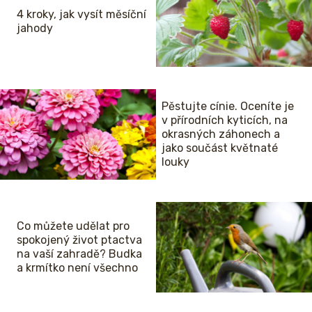
4 kroky, jak vysít měsíční
jahody
Pěstujte cínie. Oceníte je
v přírodních kyticích, na
okrasných záhonech a
jako součást květnaté
louky
Co můžete udělat pro
spokojený život ptactva
na vaší zahradě? Budka
a krmítko není všechno