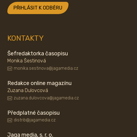
PŘIHLÁSIT K ODBĚRU
KONTAKTY
Šefredaktorka časopisu
Monika Šestinová
monika.sestinova@jagamedia.cz
Redakce online magazínu
Zuzana Dulovcová
zuzana.dulovcova@jagamedia.cz
Předplatné časopisu
distrib@jagamedia.cz
Jaga media, s. r. o.