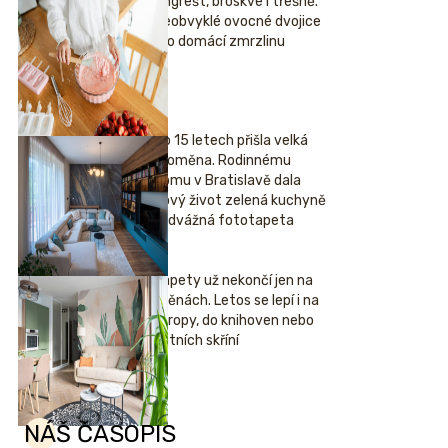
Angrešt, broskve i třešně.
Neobvyklé ovocné dvojice
pro domácí zmrzlinu
Po 15 letech přišla velká
proměna. Rodinnému
domu v Bratislavě dala
nový život zelená kuchyně
i odvážná fototapeta
Tapety už nekončí jen na
stěnách. Letos se lepí i na
stropy, do knihoven nebo
šatních skříní
NÁŠ ČASOPIS