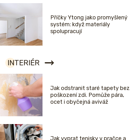
Příčky Ytong jako promyšlený
systém: když materiály
spolupracují
INTERIÉR
Jak odstranit staré tapety bez
poškození zdi. Pomůže pára,
ocet i obyčejná aviváž
Jak vyprat tenisky v pračce a