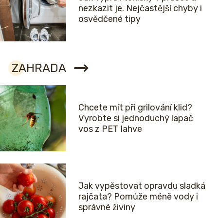
nezkazit je. Nejčastější chyby i
osvědčené tipy
ZAHRADA
Chcete mít při grilování klid?
Vyrobte si jednoduchý lapač
vos z PET lahve
Jak vypěstovat opravdu sladká
rajčata? Pomůže méně vody i
správné živiny