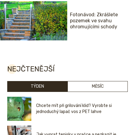
Fotonávod: Zkrášlete
pozemek ve svahu
ohromujícími schody
NEJČTENĚJŠÍ
TÝDEN
MĚSÍC
Chcete mít při grilování klid? Vyrobte si
jednoduchý lapač vos z PET lahve
Jak vyprat tenisky v pračce a nezkazit je.