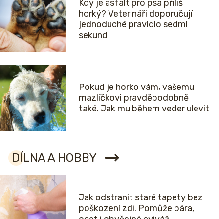
Kdy je asfalt pro psa příliš
horký? Veterináři doporučují
jednoduché pravidlo sedmi
sekund
Pokud je horko vám, vašemu
mazlíčkovi pravděpodobně
také. Jak mu během veder ulevit
DÍLNA A HOBBY
Jak odstranit staré tapety bez
poškození zdi. Pomůže pára,