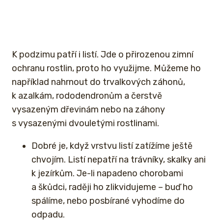
K podzimu patří i listí. Jde o přirozenou zimní
ochranu rostlin, proto ho využijme. Můžeme ho
například nahrnout do trvalkových záhonů,
k azalkám, rododendronům a čerstvě
vysazeným dřevinám nebo na záhony
s vysazenými dvouletými rostlinami.
Dobré je, když vrstvu listí zatížíme ještě
chvojím. Listí nepatří na trávníky, skalky ani
k jezírkům. Je-li napadeno chorobami
a škůdci, raději ho zlikvidujeme – buď ho
spálíme, nebo posbírané vyhodíme do
odpadu.