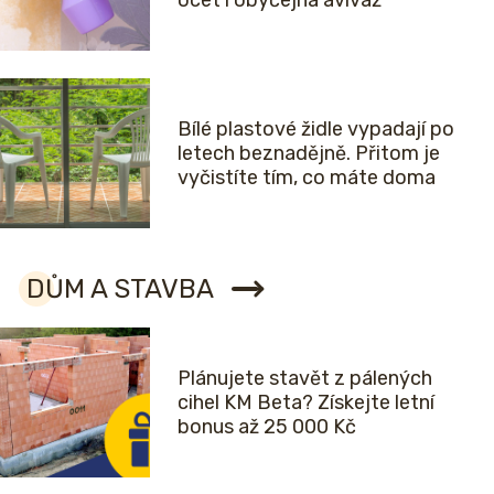
ocet i obyčejná aviváž
Bílé plastové židle vypadají po
letech beznadějně. Přitom je
vyčistíte tím, co máte doma
DŮM A STAVBA
Plánujete stavět z pálených
cihel KM Beta? Získejte letní
bonus až 25 000 Kč