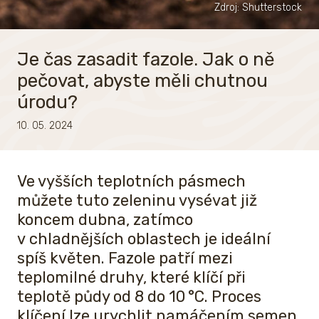
Zdroj: Shutterstock
Je čas zasadit fazole. Jak o ně
pečovat, abyste měli chutnou
úrodu?
10. 05. 2024
Ve vyšších teplotních pásmech
můžete tuto zeleninu vysévat již
koncem dubna, zatímco
v chladnějších oblastech je ideální
spíš květen. Fazole patří mezi
teplomilné druhy, které klíčí při
teplotě půdy od 8 do 10 °C. Proces
klíčení lze urychlit namáčením semen