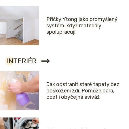
Příčky Ytong jako promyšlený
systém: když materiály
spolupracují
INTERIÉR
Jak odstranit staré tapety bez
poškození zdi. Pomůže pára,
ocet i obyčejná aviváž