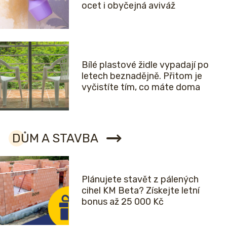
ocet i obyčejná aviváž
Bílé plastové židle vypadají po
letech beznadějně. Přitom je
vyčistíte tím, co máte doma
DŮM A STAVBA
Plánujete stavět z pálených
cihel KM Beta? Získejte letní
bonus až 25 000 Kč