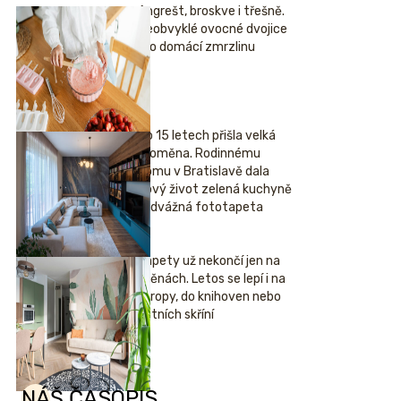
Angrešt, broskve i třešně.
Neobvyklé ovocné dvojice
pro domácí zmrzlinu
Po 15 letech přišla velká
proměna. Rodinnému
domu v Bratislavě dala
nový život zelená kuchyně
i odvážná fototapeta
Tapety už nekončí jen na
stěnách. Letos se lepí i na
stropy, do knihoven nebo
šatních skříní
NÁŠ ČASOPIS