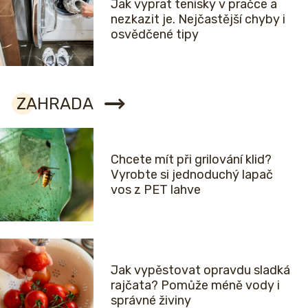
Jak vyprat tenisky v pračce a
nezkazit je. Nejčastější chyby i
osvědčené tipy
ZAHRADA
Chcete mít při grilování klid?
Vyrobte si jednoduchý lapač
vos z PET lahve
Jak vypěstovat opravdu sladká
rajčata? Pomůže méně vody i
správné živiny