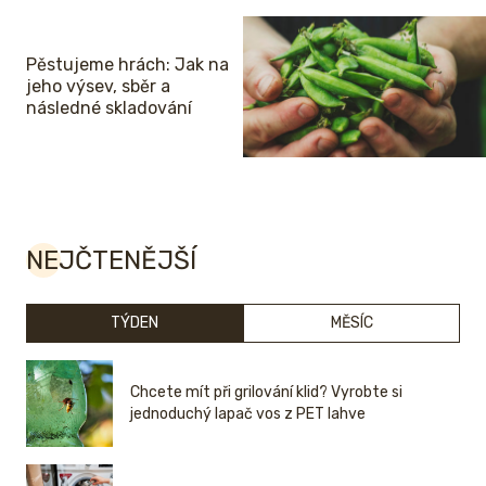
Pěstujeme hrách: Jak na
jeho výsev, sběr a
následné skladování
NEJČTENĚJŠÍ
TÝDEN
MĚSÍC
Chcete mít při grilování klid? Vyrobte si
jednoduchý lapač vos z PET lahve