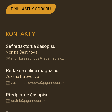
PŘIHLÁSIT K ODBĚRU
KONTAKTY
Šefredaktorka časopisu
Monika Šestinová
monika.sestinova@jagamedia.cz
Redakce online magazínu
Zuzana Dulovcová
zuzana.dulovcova@jagamedia.cz
Předplatné časopisu
distrib@jagamedia.cz