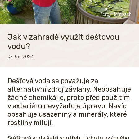
Zdroj: Hornbach
Jak v zahradě využít dešťovou
vodu?
02. 08. 2022
Dešťová voda se považuje za
alternativní zdroj závlahy. Neobsahuje
žádné chemikálie, proto před použitím
v exteriéru nevyžaduje úpravu. Navíc
obsahuje usazeniny a minerály, které
rostliny milují.
Srážková voda šetří spotřebu tohoto vzácného