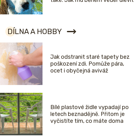
také. Jak mu během veder ulevit
DÍLNA A HOBBY
Jak odstranit staré tapety bez
poškození zdi. Pomůže pára,
ocet i obyčejná aviváž
Bílé plastové židle vypadají po
letech beznadějně. Přitom je
vyčistíte tím, co máte doma