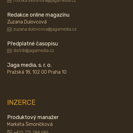
monika.sestinova@jagamedia.cz
Redakce online magazínu
Zuzana Dulovcová
zuzana.dulovcova@jagamedia.cz
Předplatné časopisu
distrib@jagamedia.cz
Jaga media, s. r. o.
Pražská 18, 102 00 Praha 10
INZERCE
Produktový manažer
Markéta Šimoníčková
+420 775 284 686