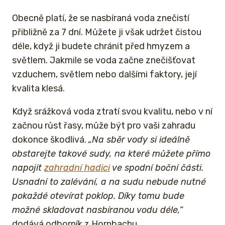
Obecně platí, že se nasbíraná voda znečistí
přibližně za 7 dní. Můžete ji však udržet čistou
déle, když ji budete chránit před hmyzem a
světlem. Jakmile se voda začne znečišťovat
vzduchem, světlem nebo dalšími faktory, její
kvalita klesá.
Když srážková voda ztratí svou kvalitu, nebo v ní
začnou růst řasy, může být pro vaši zahradu
dokonce škodlivá.
„Na sběr vody si ideálně
obstarejte takové sudy, na které můžete přímo
napojit
zahradní hadici
ve spodní boční části.
Usnadní to zalévání, a na sudu nebude nutné
pokaždé otevírat poklop. Díky tomu bude
možné skladovat nasbíranou vodu déle,“
dodává odborník z Hornbachu.