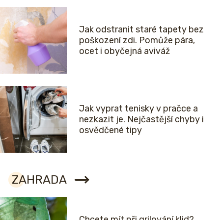
Jak odstranit staré tapety bez
poškození zdi. Pomůže pára,
ocet i obyčejná aviváž
Jak vyprat tenisky v pračce a
nezkazit je. Nejčastější chyby i
osvědčené tipy
ZAHRADA
Chcete mít při grilování klid?