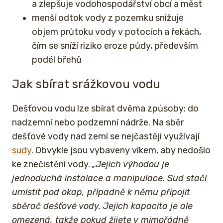
a zlepšuje vodohospodářství obcí a měst
menší odtok vody z pozemku snižuje
objem průtoku vody v potocích a řekách,
čím se sníží riziko eroze půdy, především
podél břehů
Jak sbírat srážkovou vodu
Dešťovou vodu lze sbírat dvěma způsoby: do
nadzemní nebo podzemní nádrže. Na sběr
dešťové vody nad zemí se nejčastěji využívají
sudy
. Obvykle jsou vybaveny víkem, aby nedošlo
ke znečistění vody.
„Jejich výhodou je
jednoduchá instalace a manipulace. Sud stačí
umístit pod okap, případně k němu připojit
sběrač dešťové vody. Jejich kapacita je ale
omezená, takže pokud žijete v mimořádně