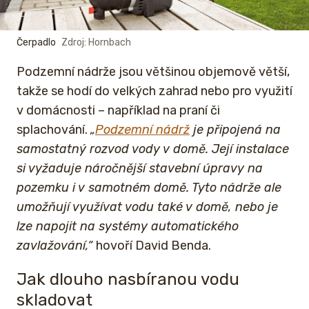
Čerpadlo
Zdroj: Hornbach
Podzemní nádrže jsou většinou objemově větší,
takže se hodí do velkých zahrad nebo pro využití
v domácnosti – například na praní či
splachování.
„
Podzemní nádrž
je připojená na
samostatný rozvod vody v domě. Její instalace
si vyžaduje náročnější stavební úpravy na
pozemku i v samotném domě. Tyto nádrže ale
umožňují využívat vodu také v domě, nebo je
lze napojit na systémy automatického
zavlažování,“
hovoří David Benda.
Jak dlouho nasbíranou vodu
skladovat