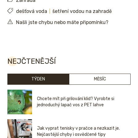
Zahrada
dešťová voda
šetření vodou na zahradě
Našli jste chybu nebo máte připomínku?
NEJČTENĚJŠÍ
TÝDEN
MĚSÍC
Chcete mít při grilování klid? Vyrobte si
jednoduchý lapač vos z PET lahve
Jak vyprat tenisky v pračce a nezkazit je.
Nejčastější chyby i osvědčené tipy