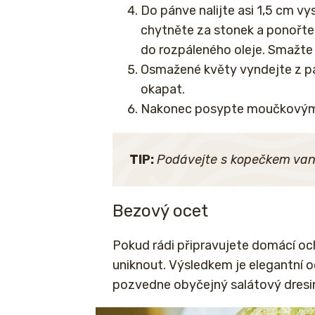
Do pánve nalijte asi 1,5 cm vy
chytněte za stonek a ponořte
do rozpáleného oleje. Smažte
Osmažené květy vyndejte z pá
okapat.
Nakonec posypte moučkovým c
TIP:
Podávejte s kopečkem van
Bezový ocet
Pokud rádi připravujete domácí o
uniknout. Výsledkem je elegantní 
pozvedne obyčejný salátový dresin