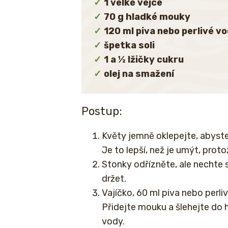
1 velké vejce
70 g hladké mouky
120 ml piva nebo perlivé v
špetka soli
1 a ½ lžičky cukru
olej na smažení
Postup:
Květy jemně oklepejte, abyste 
Je to lepší, než je umýt, proto
Stonky odřízněte, ale nechte 
držet.
Vajíčko, 60 ml piva nebo perliv
Přidejte mouku a šlehejte do 
vody.