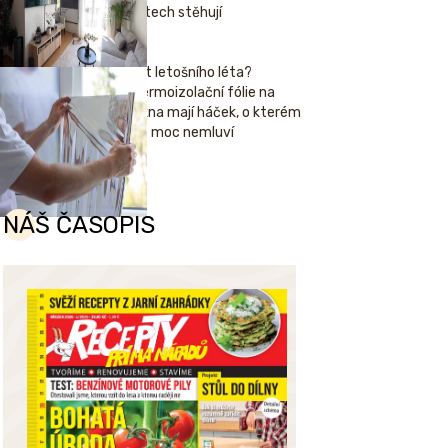
letech stěhují
Hit letošního léta?
Termoizolační fólie na
okna mají háček, o kterém
se moc nemluví
NÁŠ ČASOPIS