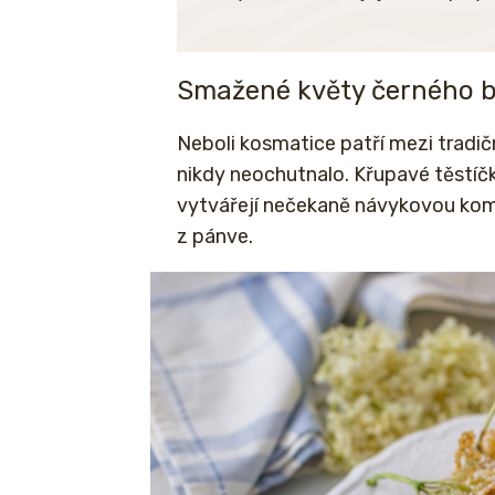
Smažené květy černého 
Neboli kosmatice patří mezi tradičn
nikdy neochutnalo. Křupavé těstíč
vytvářejí nečekaně návykovou komb
z pánve.