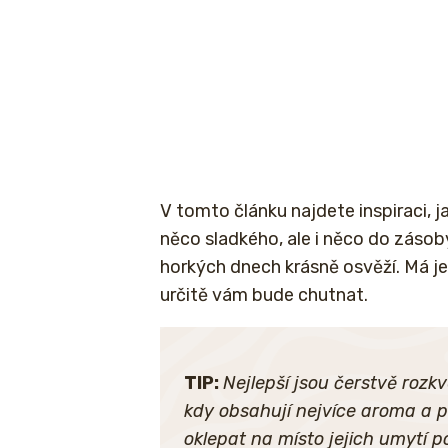
V tomto článku najdete inspiraci, j
něco sladkého, ale i něco do záso
horkých dnech krásně osvěží. Má j
určitě vám bude chutnat.
TIP:
Nejlepší jsou čerstvě rozk
kdy obsahují nejvíce aroma a py
oklepat na místo jejich umytí p