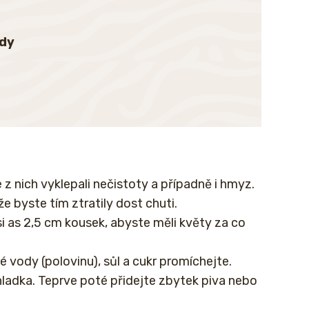
ody
z nich vyklepali nečistoty a případně i hmyz.
že byste tím ztratily dost chuti.
si as 2,5 cm kousek, abyste měli květy za co
é vody (polovinu), sůl a cukr promíchejte.
hladka. Teprve poté přidejte zbytek piva nebo