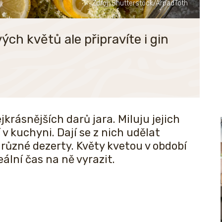
Zdroj: Shutterstock/ArpadToth
ých květů ale připravíte i gin
jkrásnějších darů jara. Miluju jejich
í v kuchyni. Dají se z nich udělat
i různé dezerty. Květy kvetou v období
eální čas na ně vyrazit.