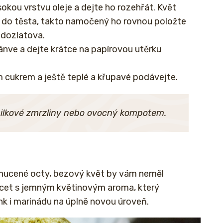
sokou vrstvu oleje a dejte ho rozehřát. Květ
 do těsta, takto namočený ho rovnou položte
 dozlatova.
nve a dejte krátce na papírovou utěrku
ukrem a ještě teplé a křupavé podávejte.
ilkové zmrzliny nebo ovocný kompotem.
chucené octy, bezový květ by vám neměl
ocet s jemným květinovým aroma, který
k i marinádu na úplně novou úroveň.