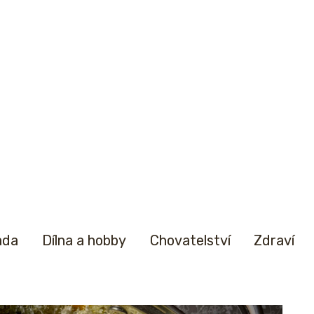
ada
Dílna a hobby
Chovatelství
Zdraví