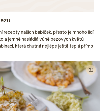
bezu
í recepty našich babiček, přesto je mnoho lidí
ko a jemně nasládlá vůně bezových květů
inaci, která chutná nejlépe ještě teplá přímo