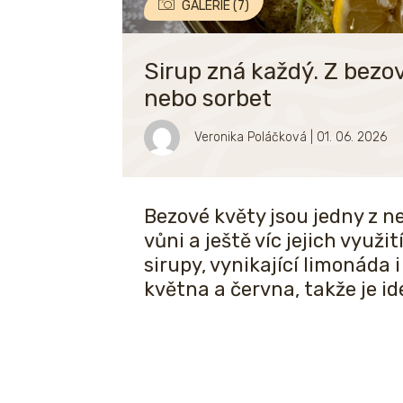
GALERIE (7)
Sirup zná každý. Z bezov
nebo sorbet
Veronika Poláčková
| 01. 06. 2026
Bezové květy jsou jedny z ne
vůni a ještě víc jejich využit
sirupy, vynikající limonáda 
května a června, takže je id