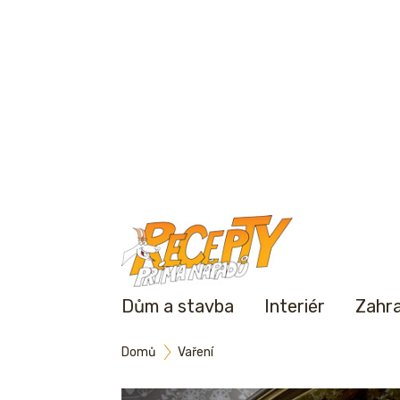
Dům a stavba
Interiér
Zahr
Domů
Vaření