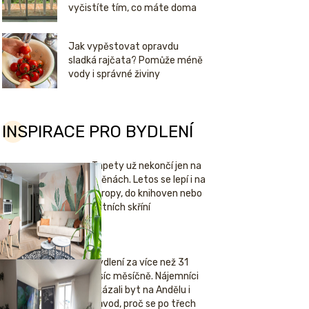
vyčistíte tím, co máte doma
Jak vypěstovat opravdu
sladká rajčata? Pomůže méně
vody i správné živiny
INSPIRACE PRO BYDLENÍ
Tapety už nekončí jen na
stěnách. Letos se lepí i na
stropy, do knihoven nebo
šatních skříní
Bydlení za více než 31
tisíc měsíčně. Nájemníci
ukázali byt na Andělu i
důvod, proč se po třech