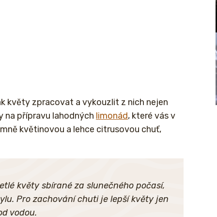
ak květy zpracovat a vykouzlit z nich nejen
by na přípravu lahodných
limonád
, které vás v
emně květinovou a lehce citrusovou chuť,
vetlé květy sbírané za slunečného počasí,
lu. Pro zachování chuti je lepší květy jen
od vodou.