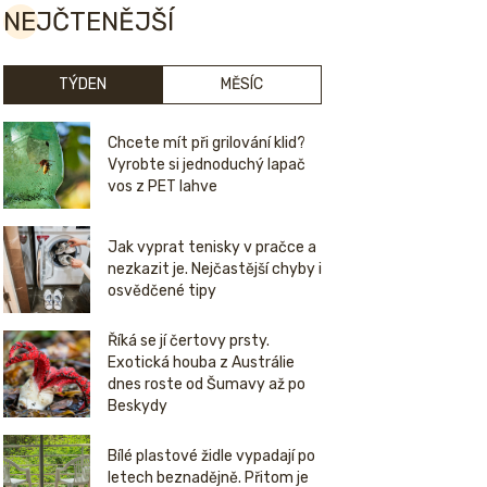
NEJČTENĚJŠÍ
TÝDEN
MĚSÍC
Chcete mít při grilování klid?
Vyrobte si jednoduchý lapač
vos z PET lahve
Jak vyprat tenisky v pračce a
nezkazit je. Nejčastější chyby i
osvědčené tipy
Říká se jí čertovy prsty.
Exotická houba z Austrálie
dnes roste od Šumavy až po
Beskydy
Bílé plastové židle vypadají po
letech beznadějně. Přitom je