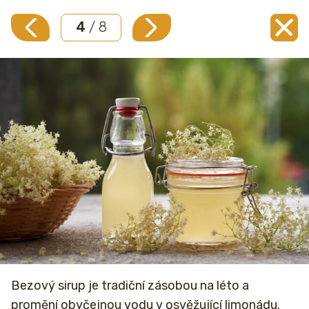
4
/ 8
Bezový sirup je tradiční zásobou na léto a
promění obyčejnou vodu v osvěžující limonádu.