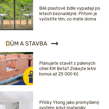
Bílé plastové židle vypadají po
letech beznadějně. Přitom je
vyčistíte tím, co máte doma
DŮM A STAVBA
Plánujete stavět z pálených
cihel KM Beta? Získejte letní
bonus až 25 000 Kč
Příčky Ytong jako promyšlený
systém: když materiály