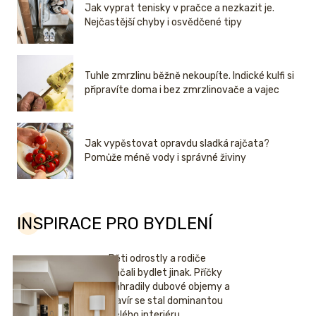
Jak vyprat tenisky v pračce a nezkazit je.
Nejčastější chyby i osvědčené tipy
Tuhle zmrzlinu běžně nekoupíte. Indické kulfi si
připravíte doma i bez zmrzlinovače a vajec
Jak vypěstovat opravdu sladká rajčata?
Pomůže méně vody i správné živiny
INSPIRACE PRO BYDLENÍ
Děti odrostly a rodiče
začali bydlet jinak. Příčky
nahradily dubové objemy a
klavír se stal dominantou
celého interiéru