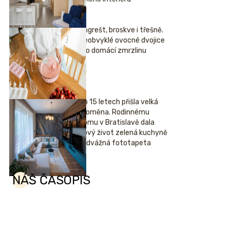
Angrešt, broskve i třešně.
Neobvyklé ovocné dvojice
pro domácí zmrzlinu
Po 15 letech přišla velká
proměna. Rodinnému
domu v Bratislavě dala
nový život zelená kuchyně
i odvážná fototapeta
NÁŠ ČASOPIS