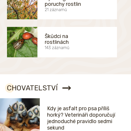
poruchy rostlin
21 záznamů
Škůdci na
rostlinách
143 záznamů
CHOVATELSTVÍ
Kdy je asfalt pro psa příliš
horký? Veterináři doporučují
jednoduché pravidlo sedmi
sekund