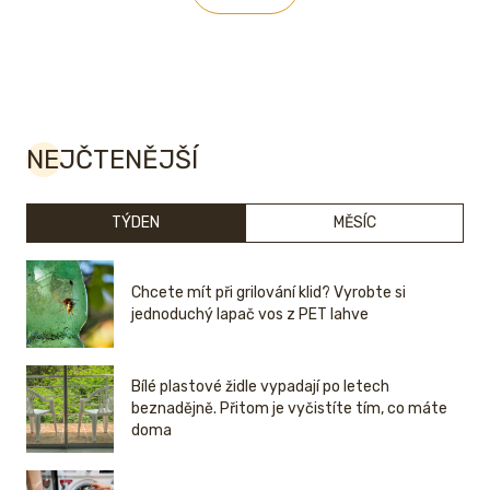
NEJČTENĚJŠÍ
TÝDEN
MĚSÍC
Chcete mít při grilování klid? Vyrobte si
jednoduchý lapač vos z PET lahve
Bílé plastové židle vypadají po letech
beznadějně. Přitom je vyčistíte tím, co máte
doma