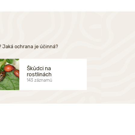
e? Jaká ochrana je účinná?
Škůdci na
rostlinách
143 záznamů