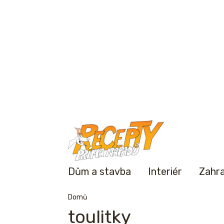
Dům a stavba
Interiér
Zahr
Domů
toulitky