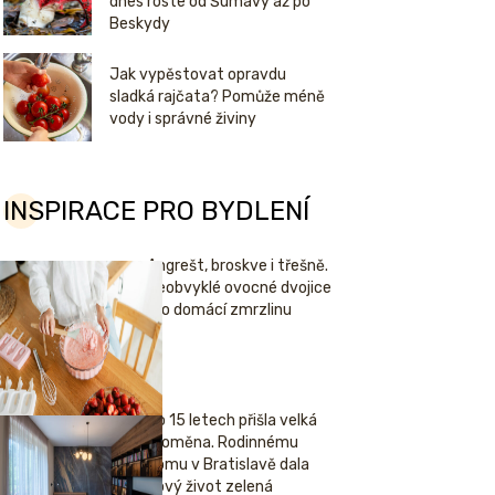
dnes roste od Šumavy až po
Beskydy
Jak vypěstovat opravdu
sladká rajčata? Pomůže méně
vody i správné živiny
INSPIRACE PRO BYDLENÍ
Angrešt, broskve i třešně.
Neobvyklé ovocné dvojice
pro domácí zmrzlinu
Po 15 letech přišla velká
proměna. Rodinnému
domu v Bratislavě dala
nový život zelená