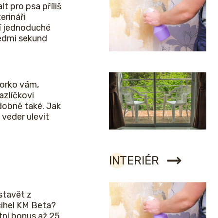
lt pro psa příliš
erináři
í jednoduché
sedmi sekund
horko vám,
zlíčkovi
obně také. Jak
veder ulevit
INTERIÉR
stavět z
cihel KM Beta?
etní bonus až 25