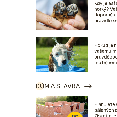
Kdy je asfa
horký? Vet
doporučuj
pravidlo 
Pokud je 
vašemu ma
pravděpod
mu během 
DŮM A STAVBA
Plánujete 
pálených 
Získejte l