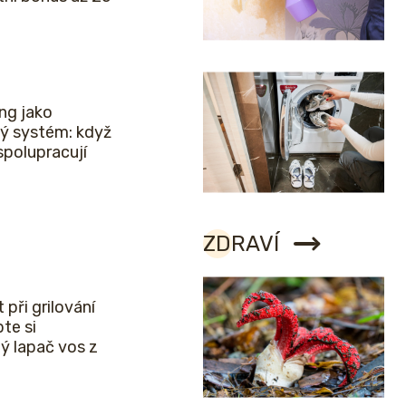
ng jako
ý systém: když
spolupracují
ZDRAVÍ
 při grilování
bte si
ý lapač vos z