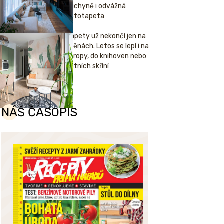
kuchyně i odvážná
fototapeta
Tapety už nekončí jen na
stěnách. Letos se lepí i na
stropy, do knihoven nebo
šatních skříní
NÁŠ ČASOPIS