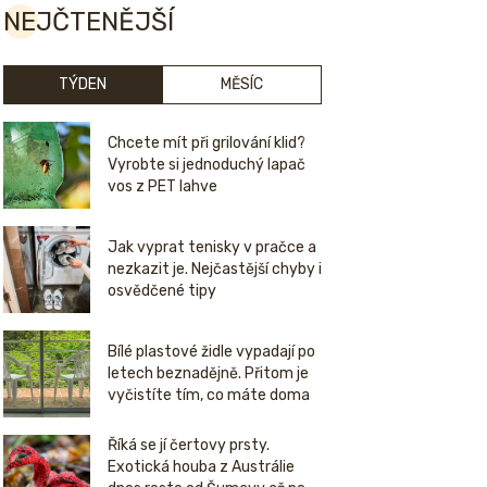
NEJČTENĚJŠÍ
TÝDEN
MĚSÍC
Chcete mít při grilování klid?
Vyrobte si jednoduchý lapač
vos z PET lahve
Jak vyprat tenisky v pračce a
nezkazit je. Nejčastější chyby i
osvědčené tipy
Bílé plastové židle vypadají po
letech beznadějně. Přitom je
vyčistíte tím, co máte doma
Říká se jí čertovy prsty.
Exotická houba z Austrálie