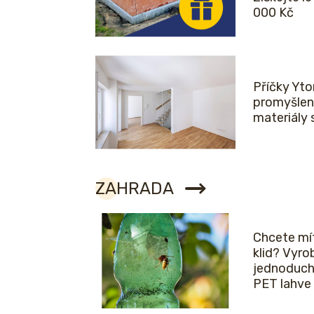
000 Kč
Příčky Yto
promyšlen
materiály 
ZAHRADA
Chcete mít
klid? Vyro
jednoduch
PET lahve