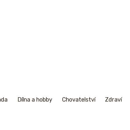
ada
Dílna a hobby
Chovatelství
Zdraví