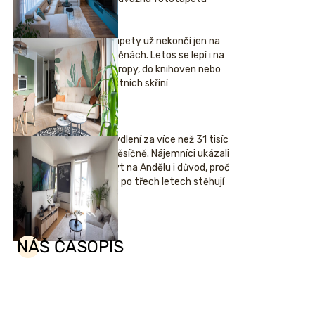
Tapety už nekončí jen na
stěnách. Letos se lepí i na
stropy, do knihoven nebo
šatních skříní
Bydlení za více než 31 tisíc
měsíčně. Nájemníci ukázali
byt na Andělu i důvod, proč
se po třech letech stěhují
NÁŠ ČASOPIS