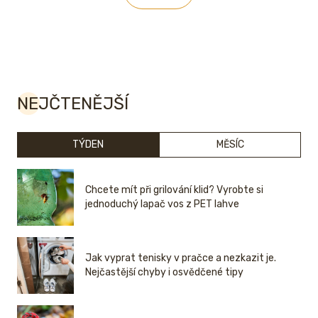
NEJČTENĚJŠÍ
TÝDEN
MĚSÍC
Chcete mít při grilování klid? Vyrobte si
jednoduchý lapač vos z PET lahve
Jak vyprat tenisky v pračce a nezkazit je.
Nejčastější chyby i osvědčené tipy