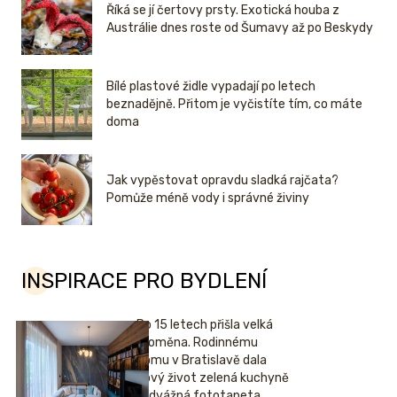
Říká se jí čertovy prsty. Exotická houba z
Austrálie dnes roste od Šumavy až po Beskydy
Bílé plastové židle vypadají po letech
beznadějně. Přitom je vyčistíte tím, co máte
doma
Jak vypěstovat opravdu sladká rajčata?
Pomůže méně vody i správné živiny
INSPIRACE PRO BYDLENÍ
Po 15 letech přišla velká
proměna. Rodinnému
domu v Bratislavě dala
nový život zelená kuchyně
i odvážná fototapeta