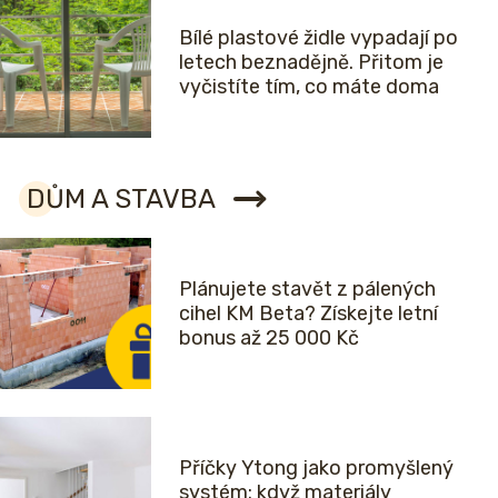
Bílé plastové židle vypadají po
letech beznadějně. Přitom je
vyčistíte tím, co máte doma
DŮM A STAVBA
Plánujete stavět z pálených
cihel KM Beta? Získejte letní
bonus až 25 000 Kč
Příčky Ytong jako promyšlený
systém: když materiály