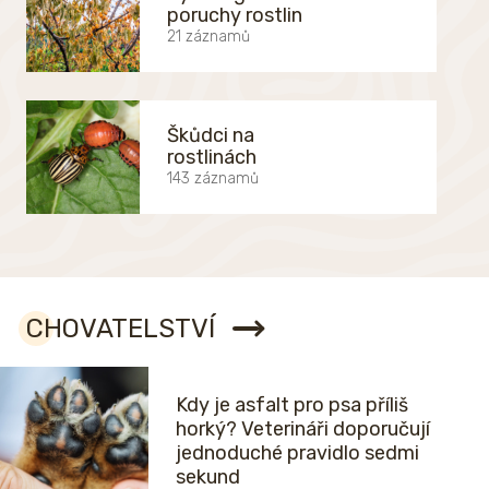
poruchy rostlin
21 záznamů
Škůdci na
rostlinách
143 záznamů
CHOVATELSTVÍ
Kdy je asfalt pro psa příliš
horký? Veterináři doporučují
jednoduché pravidlo sedmi
sekund