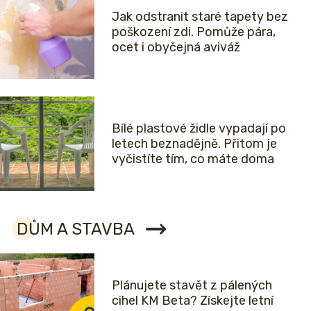
Jak odstranit staré tapety bez
poškození zdi. Pomůže pára,
ocet i obyčejná aviváž
Bílé plastové židle vypadají po
letech beznadějně. Přitom je
vyčistíte tím, co máte doma
DŮM A STAVBA
Plánujete stavět z pálených
cihel KM Beta? Získejte letní