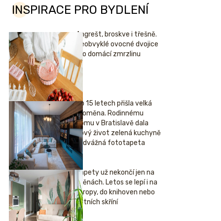
INSPIRACE PRO BYDLENÍ
Angrešt, broskve i třešně.
Neobvyklé ovocné dvojice
pro domácí zmrzlinu
Po 15 letech přišla velká
proměna. Rodinnému
domu v Bratislavě dala
nový život zelená kuchyně
i odvážná fototapeta
Tapety už nekončí jen na
stěnách. Letos se lepí i na
stropy, do knihoven nebo
šatních skříní