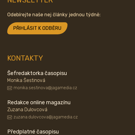
NEWSLETTER
Odebírejte naše nej články jednou týdně:
PŘIHLÁSIT K ODBĚRU
KONTAKTY
Šefredaktorka časopisu
Monika Šestinová
monika.sestinova@jagamedia.cz
Redakce online magazínu
Zuzana Dulovcová
zuzana.dulovcova@jagamedia.cz
Předplatné časopisu