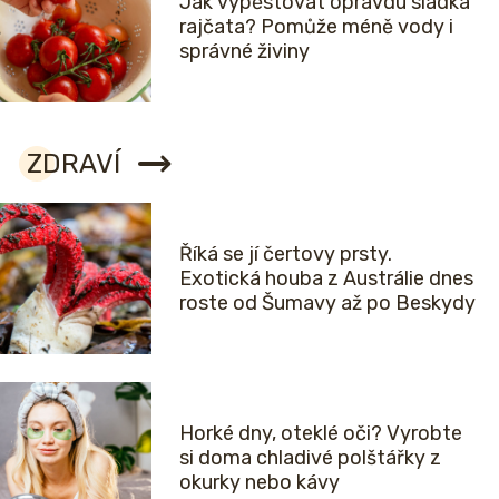
Jak vypěstovat opravdu sladká
rajčata? Pomůže méně vody i
správné živiny
ZDRAVÍ
Říká se jí čertovy prsty.
Exotická houba z Austrálie dnes
roste od Šumavy až po Beskydy
Horké dny, oteklé oči? Vyrobte
si doma chladivé polštářky z
okurky nebo kávy