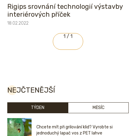
Rigips srovnání technologií výstavby
interiérových příček
18.02.2022
1 / 1
NEJČTENĚJŠÍ
TÝDEN
MĚSÍC
Chcete mít při grilování klid? Vyrobte si
jednoduchý lapač vos z PET lahve