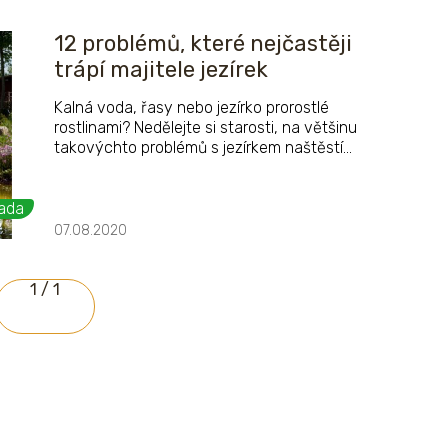
12 problémů, které nejčastěji
trápí majitele jezírek
Kalná voda, řasy nebo jezírko prorostlé
rostlinami? Nedělejte si starosti, na většinu
takovýchto problémů s jezírkem naštěstí
existují jednoduchá řešení. Shrnuli jsme pro vás
dvanáct problematických bodů, které majitele
jezírek nejčastěji trápí.
ada
07.08.2020
1 / 1