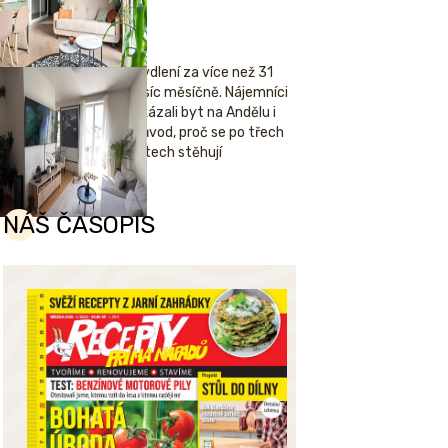
Bydlení za více než 31
tisíc měsíčně. Nájemníci
ukázali byt na Andělu i
důvod, proč se po třech
letech stěhují
NÁŠ ČASOPIS