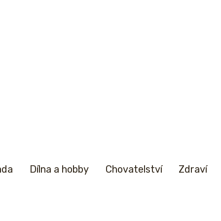
ada
Dílna a hobby
Chovatelství
Zdraví