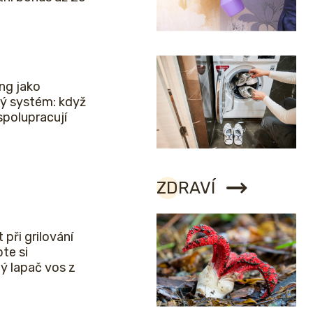
ng jako
ý systém: když
spolupracují
ZDRAVÍ
 při grilování
bte si
ý lapač vos z