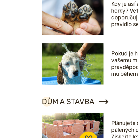
Kdy je asfa
horký? Vet
doporučuj
pravidlo 
Pokud je 
vašemu ma
pravděpod
mu během 
DŮM A STAVBA
Plánujete 
pálených 
Získejte l