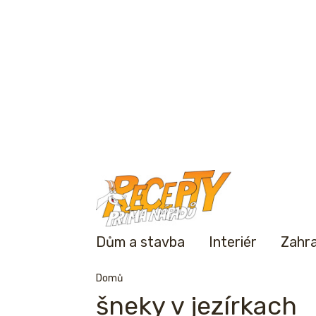
Dům a stavba
Interiér
Zahr
Domů
šneky v jezírkach