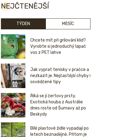
NEJČTENĚJŠÍ
TÝDEN
MĚSÍC
Chcete mít při grilování klid?
Vyrobte si jednoduchý lapač
vos z PET lahve
Jak vyprat tenisky v pračce a
nezkazit je. Nejčastější chyby i
osvědčené tipy
Říká se jí čertovy prsty.
Exotická houba z Austrálie
dnes roste od Šumavy až po
Beskydy
Bílé plastové židle vypadají po
letech beznadějně. Přitom je