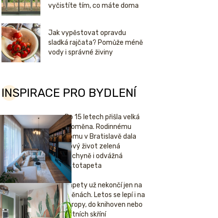
vyčistíte tím, co máte doma
Jak vypěstovat opravdu
sladká rajčata? Pomůže méně
vody i správné živiny
INSPIRACE PRO BYDLENÍ
Po 15 letech přišla velká
proměna. Rodinnému
domu v Bratislavě dala
nový život zelená
kuchyně i odvážná
fototapeta
Tapety už nekončí jen na
stěnách. Letos se lepí i na
stropy, do knihoven nebo
šatních skříní