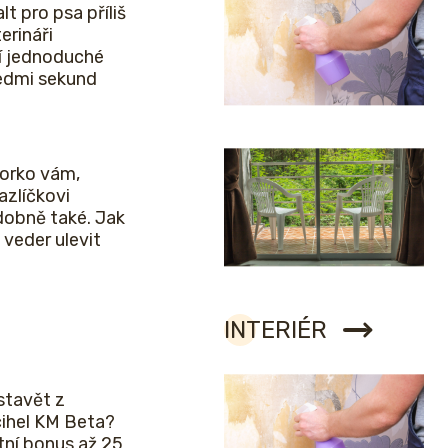
lt pro psa příliš
erináři
í jednoduché
sedmi sekund
horko vám,
zlíčkovi
obně také. Jak
veder ulevit
INTERIÉR
stavět z
cihel KM Beta?
etní bonus až 25