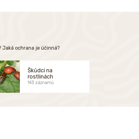
e? Jaká ochrana je účinná?
Škůdci na
rostlinách
143 záznamů