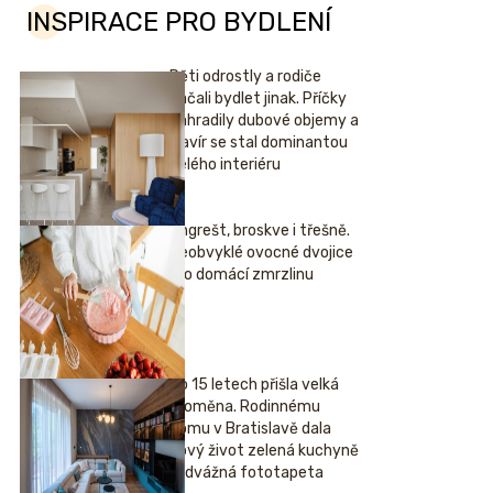
INSPIRACE PRO BYDLENÍ
Děti odrostly a rodiče
začali bydlet jinak. Příčky
nahradily dubové objemy a
klavír se stal dominantou
celého interiéru
Angrešt, broskve i třešně.
Neobvyklé ovocné dvojice
pro domácí zmrzlinu
Po 15 letech přišla velká
proměna. Rodinnému
domu v Bratislavě dala
nový život zelená kuchyně
i odvážná fototapeta