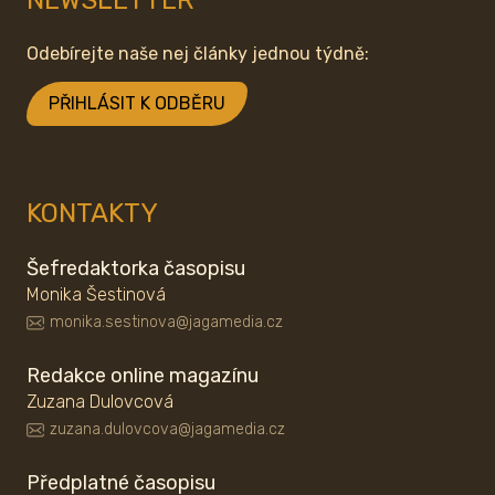
NEWSLETTER
Odebírejte naše nej články jednou týdně:
PŘIHLÁSIT K ODBĚRU
KONTAKTY
Šefredaktorka časopisu
Monika Šestinová
monika.sestinova@jagamedia.cz
Redakce online magazínu
Zuzana Dulovcová
zuzana.dulovcova@jagamedia.cz
Předplatné časopisu