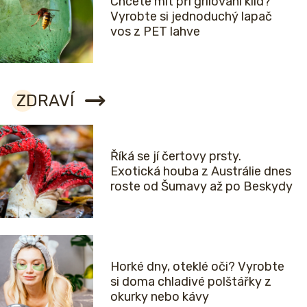
Chcete mít při grilování klid?
Vyrobte si jednoduchý lapač
vos z PET lahve
ZDRAVÍ
Říká se jí čertovy prsty.
Exotická houba z Austrálie dnes
roste od Šumavy až po Beskydy
Horké dny, oteklé oči? Vyrobte
si doma chladivé polštářky z
okurky nebo kávy