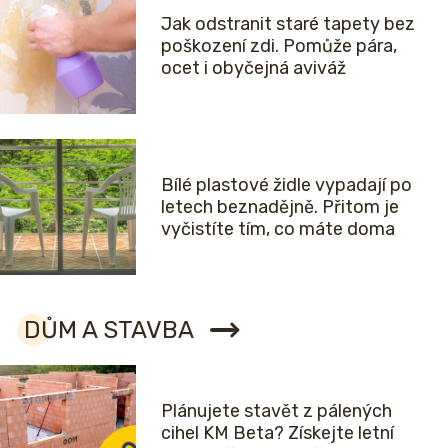
Jak odstranit staré tapety bez
poškození zdi. Pomůže pára,
ocet i obyčejná aviváž
Bílé plastové židle vypadají po
letech beznadějně. Přitom je
vyčistíte tím, co máte doma
DŮM A STAVBA
Plánujete stavět z pálených
cihel KM Beta? Získejte letní