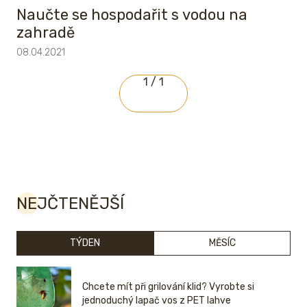
Naučte se hospodařit s vodou na
zahradě
08.04.2021
1 / 1
NEJČTENĚJŠÍ
TÝDEN
MĚSÍC
Chcete mít při grilování klid? Vyrobte si
jednoduchý lapač vos z PET lahve