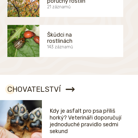
poruchy rostlin
21 záznamů
Škůdci na
rostlinách
143 záznamů
CHOVATELSTVÍ
Kdy je asfalt pro psa příliš
horký? Veterináři doporučují
jednoduché pravidlo sedmi
sekund