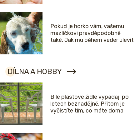
Pokud je horko vám, vašemu
mazlíčkovi pravděpodobně
také. Jak mu během veder ulevit
DÍLNA A HOBBY
Bílé plastové židle vypadají po
letech beznadějně. Přitom je
vyčistíte tím, co máte doma