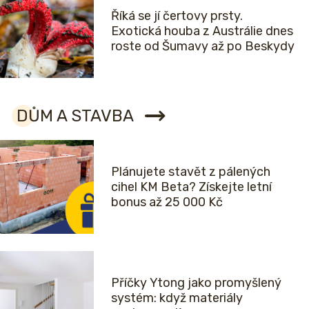
Říká se jí čertovy prsty.
Exotická houba z Austrálie dnes
roste od Šumavy až po Beskydy
DŮM A STAVBA
Plánujete stavět z pálených
cihel KM Beta? Získejte letní
bonus až 25 000 Kč
Příčky Ytong jako promyšlený
systém: když materiály