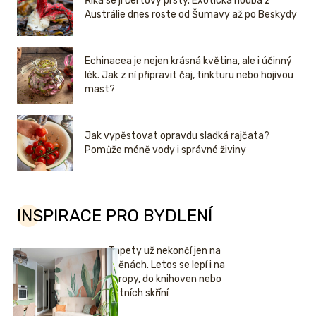
Říká se jí čertovy prsty. Exotická houba z
Austrálie dnes roste od Šumavy až po Beskydy
Echinacea je nejen krásná květina, ale i účinný
lék. Jak z ní připravit čaj, tinkturu nebo hojivou
mast?
Jak vypěstovat opravdu sladká rajčata?
Pomůže méně vody i správné živiny
INSPIRACE PRO BYDLENÍ
Tapety už nekončí jen na
stěnách. Letos se lepí i na
stropy, do knihoven nebo
šatních skříní