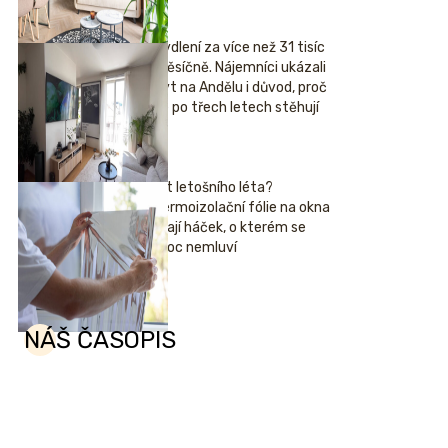
Bydlení za více než 31 tisíc
měsíčně. Nájemníci ukázali
byt na Andělu i důvod, proč
se po třech letech stěhují
Hit letošního léta?
Termoizolační fólie na okna
mají háček, o kterém se
moc nemluví
NÁŠ ČASOPIS