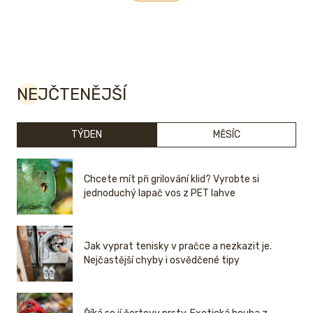
NEJČTENĚJŠÍ
TÝDEN
MĚSÍC
Chcete mít při grilování klid? Vyrobte si
jednoduchý lapač vos z PET lahve
Jak vyprat tenisky v pračce a nezkazit je.
Nejčastější chyby i osvědčené tipy