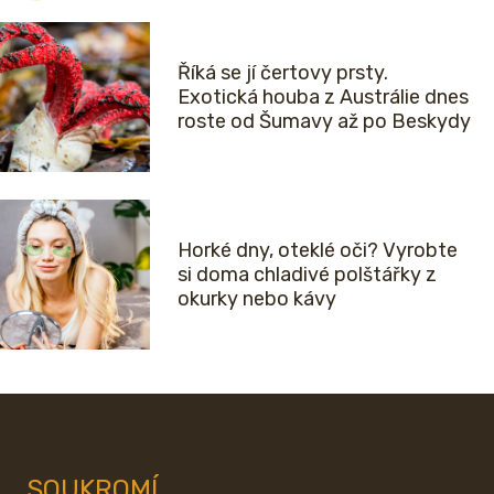
Říká se jí čertovy prsty.
Exotická houba z Austrálie dnes
roste od Šumavy až po Beskydy
Horké dny, oteklé oči? Vyrobte
si doma chladivé polštářky z
okurky nebo kávy
SOUKROMÍ