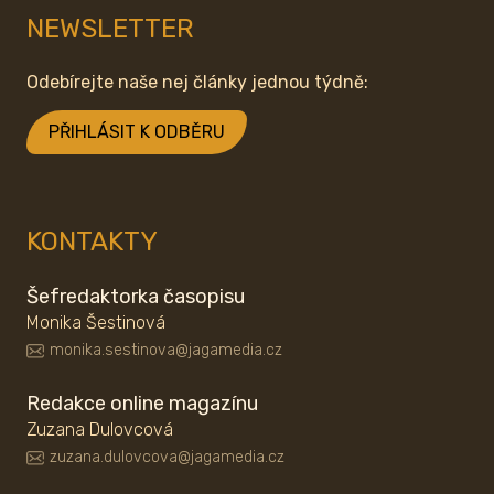
NEWSLETTER
Odebírejte naše nej články jednou týdně:
PŘIHLÁSIT K ODBĚRU
KONTAKTY
Šefredaktorka časopisu
Monika Šestinová
monika.sestinova@jagamedia.cz
Redakce online magazínu
Zuzana Dulovcová
zuzana.dulovcova@jagamedia.cz