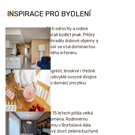
INSPIRACE PRO BYDLENÍ
Děti odrostly a rodiče
začali bydlet jinak. Příčky
nahradily dubové objemy a
klavír se stal dominantou
celého interiéru
Angrešt, broskve i třešně.
Neobvyklé ovocné dvojice
pro domácí zmrzlinu
Po 15 letech přišla velká
proměna. Rodinnému
domu v Bratislavě dala
nový život zelená kuchyně