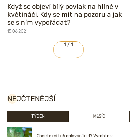
Když se objeví bílý povlak na hlíně v
květináči. Kdy se mít na pozoru a jak
se s ním vypořádat?
15.06.2021
1 / 1
NEJČTENĚJŠÍ
TÝDEN
MĚSÍC
Chcete mít při grilování klid? Vyrobte si