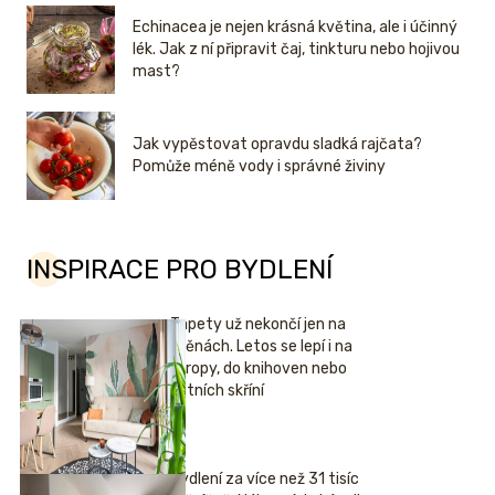
Echinacea je nejen krásná květina, ale i účinný
lék. Jak z ní připravit čaj, tinkturu nebo hojivou
mast?
Jak vypěstovat opravdu sladká rajčata?
Pomůže méně vody i správné živiny
INSPIRACE PRO BYDLENÍ
Tapety už nekončí jen na
stěnách. Letos se lepí i na
stropy, do knihoven nebo
šatních skříní
Bydlení za více než 31 tisíc