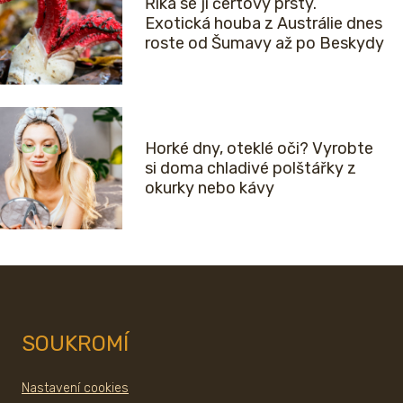
Říká se jí čertovy prsty.
Exotická houba z Austrálie dnes
roste od Šumavy až po Beskydy
Horké dny, oteklé oči? Vyrobte
si doma chladivé polštářky z
okurky nebo kávy
SOUKROMÍ
Nastavení cookies