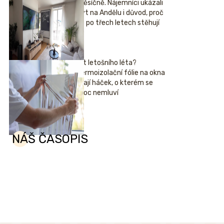
měsíčně. Nájemníci ukázali
byt na Andělu i důvod, proč
se po třech letech stěhují
Hit letošního léta?
Termoizolační fólie na okna
mají háček, o kterém se
moc nemluví
NÁŠ ČASOPIS