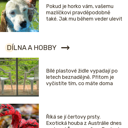
Pokud je horko vám, vašemu
mazlíčkovi pravděpodobně
také. Jak mu během veder ulevit
DÍLNA A HOBBY
Bílé plastové židle vypadají po
letech beznadějně. Přitom je
vyčistíte tím, co máte doma
Říká se jí čertovy prsty.
Exotická houba z Austrálie dnes