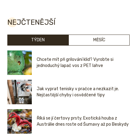
NEJČTENĚJŠÍ
TÝDEN
MĚSÍC
Chcete mít při grilování klid? Vyrobte si
jednoduchý lapač vos z PET lahve
Jak vyprat tenisky v pračce a nezkazit je.
Nejčastější chyby i osvědčené tipy
Říká se jí čertovy prsty. Exotická houba z
Austrálie dnes roste od Šumavy až po Beskydy