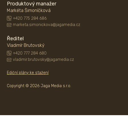
Produktový manažer
Markéta Šimoníčková
+420 775 284 686
marketa.simonickova@jagamedia.cz
Ředitel
Vladimír Brutovský
+420 777 284 680
vladimir.brutovsky@jagamedia.cz
Ediční plány ke stažení
Copyright © 2026 Jaga Media s.r.o.