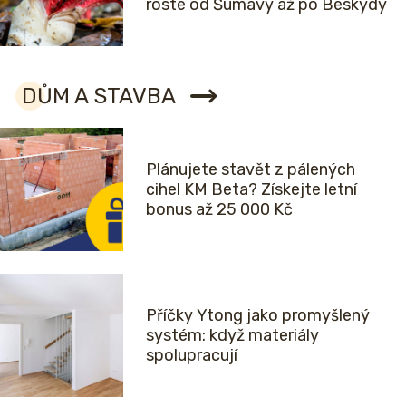
roste od Šumavy až po Beskydy
DŮM A STAVBA
Plánujete stavět z pálených
cihel KM Beta? Získejte letní
bonus až 25 000 Kč
Příčky Ytong jako promyšlený
systém: když materiály
spolupracují