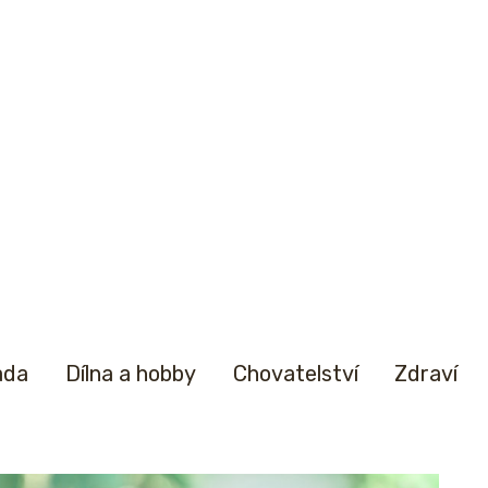
ada
Dílna a hobby
Chovatelství
Zdraví