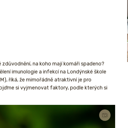
ké zdůvodnění, na koho mají komáři spadeno?
lení imunologie a infekcí na Londýnské škole
), říká, že mimořádně atraktivní je pro
ojďme si vyjmenovat faktory, podle kterých si