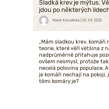
Sladká krev je mýtus. V
jdou po některých lidech
Marek Konvalinka
| 03. 09. 2025
„Mám sladkou krev, komáři na
teorie, které věří většina z 
nadprůměrně přitahuje pozo
ovšem nesmysl, protože ta
necelá polovina populace. A 
je komáři nechají na pokoji,
těmi komáry je?