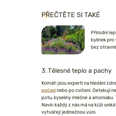
PŘEČTĚTE SI TAKÉ
Přírodní re
bylinek pro
bez otravn
3. Tělesné teplo a pachy
Komáři jsou experti na hledání zdr
počasí
nebo po cvičení. Detekují nej
potu, kyseliny mléčné a amoniaku. 
Navíc každý z nás má na kůži unikát
vytvářejí jedinečnou vůni.