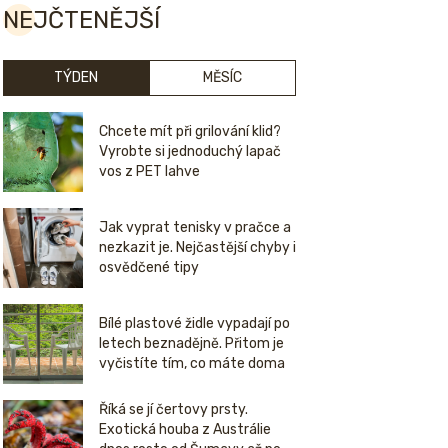
NEJČTENĚJŠÍ
TÝDEN
MĚSÍC
Chcete mít při grilování klid?
Vyrobte si jednoduchý lapač
vos z PET lahve
Jak vyprat tenisky v pračce a
nezkazit je. Nejčastější chyby i
osvědčené tipy
Bílé plastové židle vypadají po
letech beznadějně. Přitom je
vyčistíte tím, co máte doma
Říká se jí čertovy prsty.
Exotická houba z Austrálie