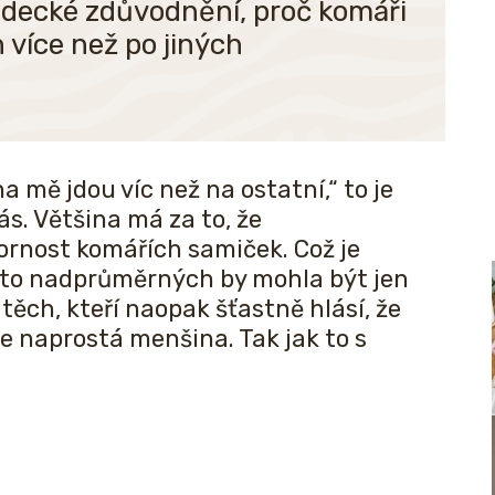
ědecké zdůvodnění, proč komáři
 více než po jiných
 mě jdou víc než na ostatní,“ to je
nás. Většina má za to, že
rnost komářích samiček. Což je
kto nadprůměrných by mohla být jen
těch, kteří naopak šťastně hlásí, že
 je naprostá menšina. Tak jak to s