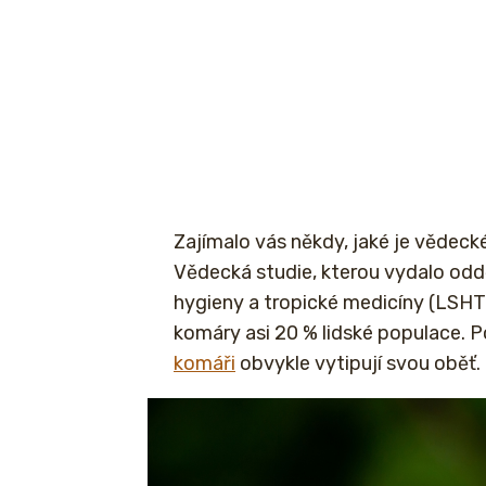
Zajímalo vás někdy, jaké je vědec
Vědecká studie, kterou vydalo oddě
hygieny a tropické medicíny (LSHTM
komáry asi 20 % lidské populace. P
komáři
obvykle vytipují svou oběť.