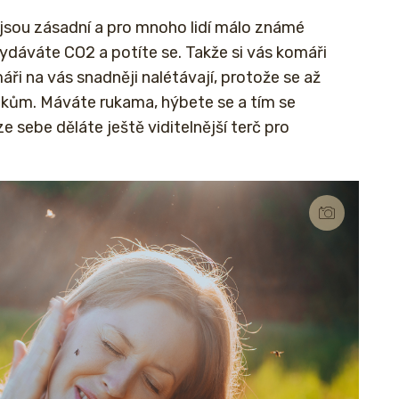
jsou zásadní a pro mnoho lidí málo známé
vydáváte CO2 a potíte se. Takže si vás komáři
ři na vás snadněji nalétávají, protože se až
okům. Máváte rukama, hýbete se a tím se
ze sebe děláte ještě viditelnější terč pro