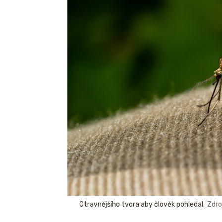
Otravnějšího tvora aby člověk pohledal.
Zdro