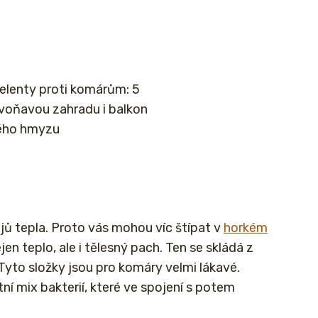
pelenty proti komárům: 5
 voňavou zahradu i balkon
ého hmyzu
ojů tepla. Proto vás mohou víc štípat v
horkém
en teplo, ale i tělesný pach. Ten se skládá z
Tyto složky jsou pro komáry velmi lákavé.
ní mix bakterií, které ve spojení s potem