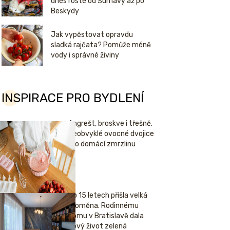
dnes roste od Šumavy až po
Beskydy
Jak vypěstovat opravdu
sladká rajčata? Pomůže méně
vody i správné živiny
INSPIRACE PRO BYDLENÍ
Angrešt, broskve i třešně.
Neobvyklé ovocné dvojice
pro domácí zmrzlinu
Po 15 letech přišla velká
proměna. Rodinnému
domu v Bratislavě dala
nový život zelená