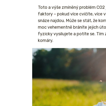
Toto a výše zmíněný problém CO2 
faktory – pokud více cvičíte, více 
snáze najdou. Může se stát, že komá
moc vehementně bráníte jejich út
fyzicky vysilujete a potíte se. Tím 
komáry.