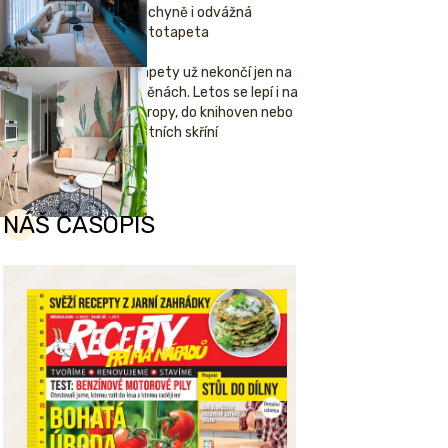
kuchyně i odvážná
fototapeta
Tapety už nekončí jen na
stěnách. Letos se lepí i na
stropy, do knihoven nebo
šatních skříní
NÁŠ ČASOPIS