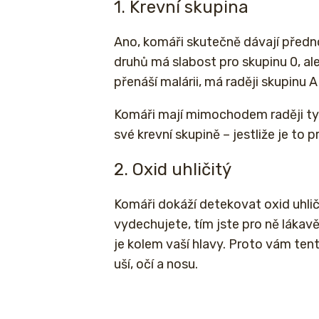
1. Krevní skupina
Ano, komáři skutečně dávají před
druhů má slabost pro skupinu 0, a
přenáší malárii, má raději skupinu A
Komáři mají mimochodem raději typ l
své krevní skupině – jestliže je to pr
2. Oxid uhličitý
Komáři dokáží detekovat oxid uhlič
vydechujete, tím jste pro ně láka
je kolem vaší hlavy. Proto vám ten
uší, očí a nosu.