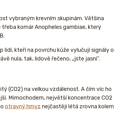
nost vybraným krevním skupinám. Většina
le třeba komár Anopheles gambiae, který
B.
idí, kteří na povrchu kůže vylučují signály o
ávě nula, tak, lidově řečeno, „jste jasní“.
itý (CO2) na velkou vzdálenost. A čím víc ho
vější. Mimochodem, největší koncentrace CO2
to
otravný hmyz
nejčastěji létá zrovna kolem