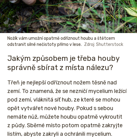
Nožík vám umožní opatrně odříznout houbu a štětcem
odstranit silné nečistoty přímo v lese.
Zdroj: Shutterstock
Jakým způsobem je třeba houby
správně sbírat z místa nálezu?
Třeň je nejlepší odříznout nožem těsně nad
zemí. To znamená, že se nezničí mycelium ležící
pod zemí, vláknitá síť hub, ze které se mohou
opět vytvářet nové houby. Pokud s sebou
nemáte nůž, můžete houbu opatrně vykroutit
z půdy. Sběrné místo potom opatrně zakryjte
listím, abyste zakryli a ochránili mycelium.