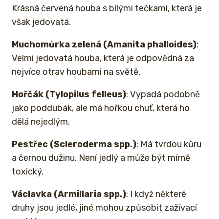
Krásná červená houba s bílými tečkami, která je
však jedovatá.
Muchomůrka zelená (Amanita phalloides)
:
Velmi jedovatá houba, která je odpovědná za
nejvíce otrav houbami na světě.
Hořčák (Tylopilus felleus)
: Vypadá podobně
jako poddubák, ale má hořkou chuť, která ho
dělá nejedlým.
Pestřec (Scleroderma spp.)
: Má tvrdou kůru
a černou dužinu. Není jedlý a může být mírně
toxický.
Václavka (Armillaria spp.)
: I když některé
druhy jsou jedlé, jiné mohou způsobit zažívací