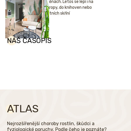
stěnách. Letos se lepí i na
stropy, do knihoven nebo
šatních skříní
NÁŠ ČASOPIS
ATLAS
Nejrozšířenější choroby rostlin, škůdci a
fyziologické poruchy. Podle čeho je poznáte?