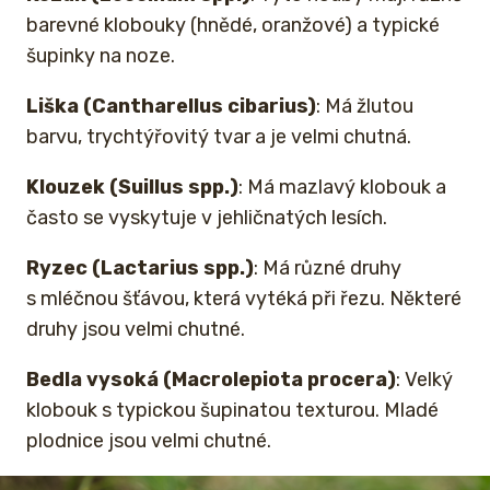
barevné klobouky (hnědé, oranžové) a typické
šupinky na noze.
Liška (Cantharellus cibarius)
: Má žlutou
barvu, trychtýřovitý tvar a je velmi chutná.
Klouzek (Suillus spp.)
: Má mazlavý klobouk a
často se vyskytuje v jehličnatých lesích.
Ryzec (Lactarius spp.)
: Má různé druhy
s mléčnou šťávou, která vytéká při řezu. Některé
druhy jsou velmi chutné.
Bedla vysoká (Macrolepiota procera)
: Velký
klobouk s typickou šupinatou texturou. Mladé
plodnice jsou velmi chutné.