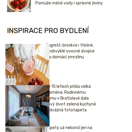
Pomůže méně vody i správné živiny
INSPIRACE PRO BYDLENÍ
Angrešt, broskve i třešně.
Neobvyklé ovocné dvojice
pro domácí zmrzlinu
Po 15 letech přišla velká
proměna. Rodinnému
domu v Bratislavě dala
nový život zelená kuchyně
i odvážná fototapeta
Tapety už nekončí jen na