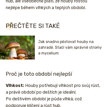
hub, ale všeobecně platí, že houby rostou
nejlépe během vlhkých a teplých období.
PŘEČTĚTE SI TAKÉ
Jak snadno pěstovat houby na
zahradě. Stačí vám správné stromy
a mycelium
Proč je toto období nejlepší
Vlhkost:
Houby potřebují vlhkost pro svůj růst,
a právě období po deštích je ideální.
Po deštivém období je půda vlhká, což
podporuje klíčení a růst hub.