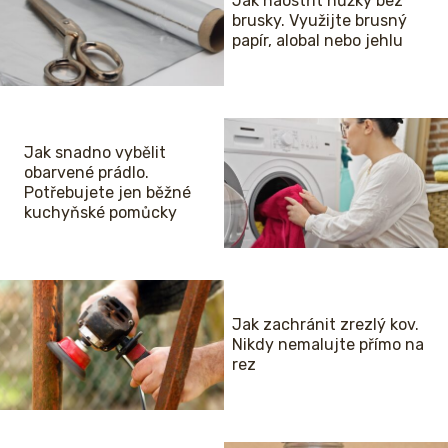
Jak naostřit nůžky bez
brusky. Využijte brusný
papír, alobal nebo jehlu
Jak snadno vybělit
obarvené prádlo.
Potřebujete jen běžné
kuchyňské pomůcky
Jak zachránit zrezlý kov.
Nikdy nemalujte přímo na
rez