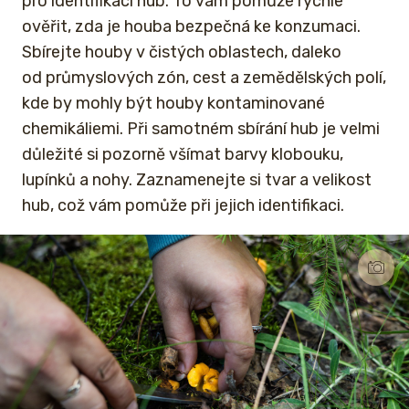
pro identifikaci hub. To vám pomůže rychle
ověřit, zda je houba bezpečná ke konzumaci.
Sbírejte houby v čistých oblastech, daleko
od průmyslových zón, cest a zemědělských polí,
kde by mohly být houby kontaminované
chemikáliemi. Při samotném sbírání hub je velmi
důležité si pozorně všímat barvy klobouku,
lupínků a nohy. Zaznamenejte si tvar a velikost
hub, což vám pomůže při jejich identifikaci.