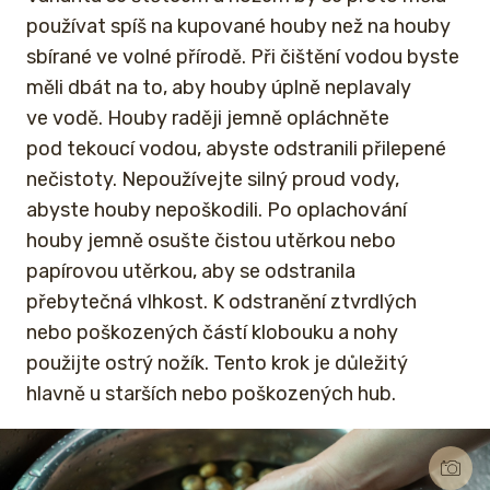
používat spíš na kupované houby než na houby
sbírané ve volné přírodě. Při čištění vodou byste
měli dbát na to, aby houby úplně neplavaly
ve vodě. Houby raději jemně opláchněte
pod tekoucí vodou, abyste odstranili přilepené
nečistoty. Nepoužívejte silný proud vody,
abyste houby nepoškodili. Po oplachování
houby jemně osušte čistou utěrkou nebo
papírovou utěrkou, aby se odstranila
přebytečná vlhkost. K odstranění ztvrdlých
nebo poškozených částí klobouku a nohy
použijte ostrý nožík. Tento krok je důležitý
hlavně u starších nebo poškozených hub.