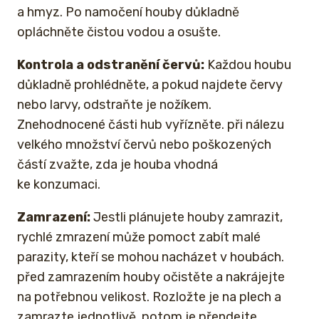
a hmyz. Po namočení houby důkladně
opláchněte čistou vodou a osušte.
Kontrola a odstranění červů:
Každou houbu
důkladně prohlédněte, a pokud najdete červy
nebo larvy, odstraňte je nožíkem.
Znehodnocené části hub vyřízněte. při nálezu
velkého množství červů nebo poškozených
částí zvažte, zda je houba vhodná
ke konzumaci.
Zamrazení:
Jestli plánujete houby zamrazit,
rychlé zmrazení může pomoct zabít malé
parazity, kteří se mohou nacházet v houbách.
před zamrazením houby očistěte a nakrájejte
na potřebnou velikost. Rozložte je na plech a
zamrazte jednotlivě, potom je přendejte