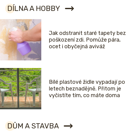
DÍLNA A HOBBY
Jak odstranit staré tapety bez
poškození zdi. Pomůže pára,
ocet i obyčejná aviváž
Bílé plastové židle vypadají po
letech beznadějně. Přitom je
vyčistíte tím, co máte doma
DŮM A STAVBA