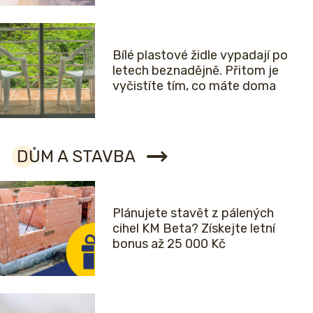
Bílé plastové židle vypadají po
letech beznadějně. Přitom je
vyčistíte tím, co máte doma
DŮM A STAVBA
Plánujete stavět z pálených
cihel KM Beta? Získejte letní
bonus až 25 000 Kč