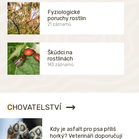
Fyziologické
poruchy rostlin
21 záznamů
Škůdci na
rostlinách
143 záznamů
CHOVATELSTVÍ
Kdy je asfalt pro psa příliš
horký? Veterináři doporučují