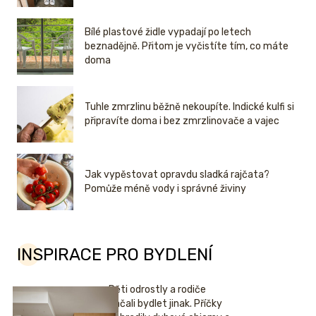
Bílé plastové židle vypadají po letech
beznadějně. Přitom je vyčistíte tím, co máte
doma
Tuhle zmrzlinu běžně nekoupíte. Indické kulfi si
připravíte doma i bez zmrzlinovače a vajec
Jak vypěstovat opravdu sladká rajčata?
Pomůže méně vody i správné živiny
INSPIRACE PRO BYDLENÍ
Děti odrostly a rodiče
začali bydlet jinak. Příčky