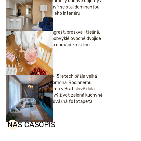
nahradily dubové objemy a
klavír se stal dominantou
celého interiéru
Angrešt, broskve i třešně.
Neobvyklé ovocné dvojice
pro domácí zmrzlinu
Po 15 letech přišla velká
proměna. Rodinnému
domu v Bratislavě dala
nový život zelená kuchyně
i odvážná fototapeta
NÁŠ ČASOPIS