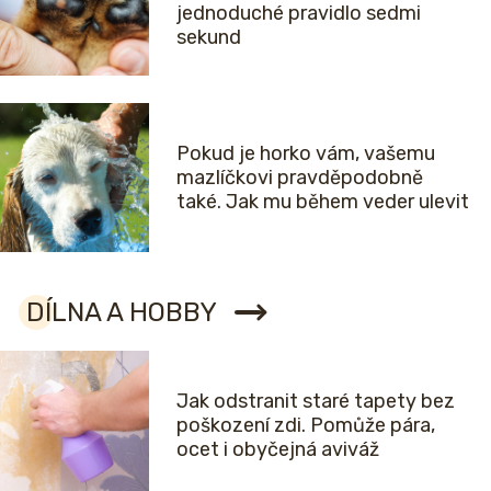
jednoduché pravidlo sedmi
sekund
Pokud je horko vám, vašemu
mazlíčkovi pravděpodobně
také. Jak mu během veder ulevit
DÍLNA A HOBBY
Jak odstranit staré tapety bez
poškození zdi. Pomůže pára,
ocet i obyčejná aviváž