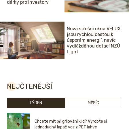
dárky pro investory
Nová střešní okna VELUX
jsou rychlou cestou k
úsporám energií, navíc
vydlážděnou dotací NZÚ
Light
NEJČTENĚJŠÍ
TÝDEN
MĚSÍC
Chcete mít při grilování klid? Vyrobte si
jednoduchý lapač vos z PET lahve