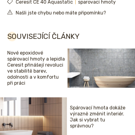
Ceresit CE 40 Aquastatic
sparovaci hmoty
Našli jste chybu nebo máte připomínku?
SOUVISEJÍCÍ ČLÁNKY
Nové epoxidové
spárovací hmoty a lepidla
Ceresit přinášejí revoluci
ve stabilitě barev,
odolnosti a v komfortu
při práci
Spárovací hmota dokáže
výrazně změnit interiér.
Jak si vybrat tu
správnou?