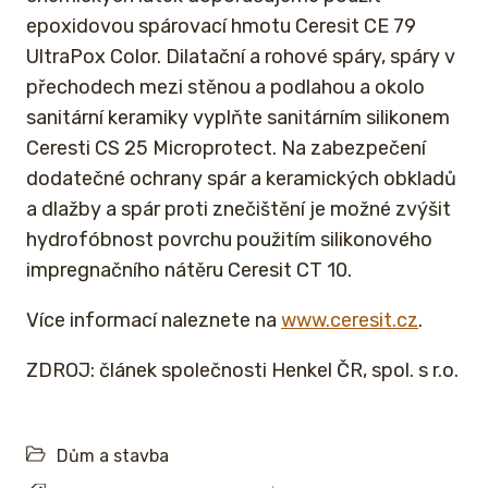
epoxidovou spárovací hmotu Ceresit CE 79
UltraPox Color. Dilatační a rohové spáry, spáry v
přechodech mezi stěnou a podlahou a okolo
sanitární keramiky vyplňte sanitárním silikonem
Ceresti CS 25 Microprotect. Na zabezpečení
dodatečné ochrany spár a keramických obkladů
a dlažby a spár proti znečištění je možné zvýšit
hydrofóbnost povrchu použitím silikonového
impregnačního nátěru Ceresit CT 10.
Více informací naleznete na
www.ceresit.cz
.
ZDROJ: článek společnosti Henkel ČR, spol. s r.o.
Dům a stavba