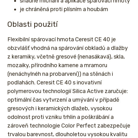
snadné míchání a aplikace spárovací hmoty
je chráněná proti plísním a houbám
Oblasti použití
Flexibilní spárovací hmota Ceresit CE 40 je
obzvlášť vhodná na spárování obkladů a dlažby
z keramiky, včetně gresové (nenasákavá), skla,
mozaiky, přírodního kamene a mramoru
(nenáchylnéh na probarvení)) na stěnách i
podlahách. Ceresit CE 40 s inovativní
polymerovou technologií Silica Active zaručuje:
optimální čas vytvrzení a umývání v případě
gresových i keramických dlažeb, vysokou
odolnost proti vzniku trhlin a poškrábání a
zároveň technologie Color Perfect zabezpečuje
trvalou barevnost, dlouholetou vysokou kvalitu