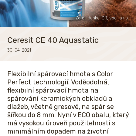
Zdroj: Henkel ČR, spol. s r.o.
Ceresit CE 40 Aquastatic
30. 04. 2021
Flexibilní spárovací hmota s Color
Perfect technologií. Voděodolná,
flexibilní spárovací hmota na
spárování keramických obkladů a
dlažeb, včetně gresové, na spár se
šířkou do 8 mm. Nyní v ECO obalu, který
má vysokou úroveň použitelnosti s
minimálním dopadem na životní