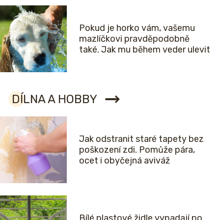
Pokud je horko vám, vašemu
mazlíčkovi pravděpodobně
také. Jak mu během veder ulevit
DÍLNA A HOBBY
Jak odstranit staré tapety bez
poškození zdi. Pomůže pára,
ocet i obyčejná aviváž
Bílé plastové židle vypadají po