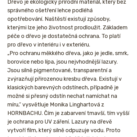
Dřevo je ekologický přírodní materiál, který bez
správného ošetření lehce podléhá
opotřebování. Naštěstí existují způsoby,
kterými lze jeho životnost prodloužit. Základem
péče o dřevo je dostatečná ochrana. To platí
pro dřevo v interiéru i v exteriéru.
„Pro ochranu měkkého dřeva, jako je jedle, smrk,
borovice nebo lípa, jsou nejvhodnější lazury.
Jsou silně pigmentované, transparentní a
zvýrazňují přirozenou kresbu dřeva. Existují v
klasických barevných odstínech, případně je
možné si přesný odstín nechat namíchat na
míru,“ vysvětluje Monika Linghartová z
HORNBACHU. Čím je zabarvení tmavší, tím vyšší
je ochrana pro UV záření. Lazury na dřevě
vytvoří film, který silně odpuzuje vodu. Proto