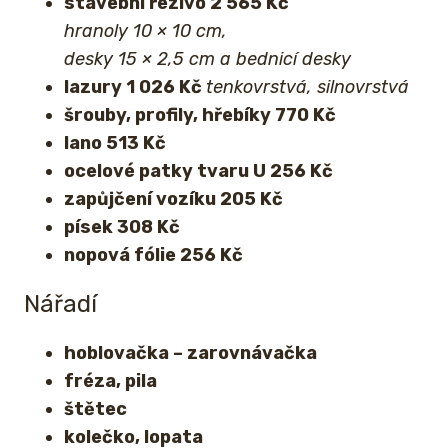
stavební řezivo 2 565 Kč
hranoly 10 × 10 cm,
desky 15 × 2,5 cm a bednicí desky
lazury 1 026 Kč
tenkovrstvá, silnovrstvá
šrouby, profily, hřebíky 770 Kč
lano 513 Kč
ocelové patky tvaru U 256 Kč
zapůjčení vozíku 205 Kč
písek 308 Kč
nopová fólie 256 Kč
Nářadí
hoblovačka – zarovnávačka
fréza, pila
štětec
kolečko, lopata