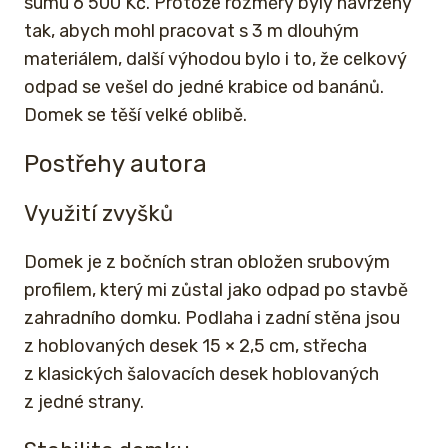
sumu 6 500 Kč. Protože rozměry byly navrženy
tak, abych mohl pracovat s 3 m dlouhým
materiálem, další výhodou bylo i to, že celkový
odpad se vešel do jedné krabice od banánů.
Domek se těší velké oblibě.
Postřehy autora
Využití zvyšků
Domek je z bočních stran obložen srubovým
profilem, který mi zůstal jako odpad po stavbě
zahradního domku. Podlaha i zadní stěna jsou
z hoblovaných desek 15 × 2,5 cm, střecha
z klasických šalovacích desek hoblovaných
z jedné strany.