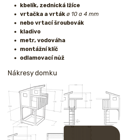
kbelík, zednická lžíce
vrtačka a vrták
ø 10 a 4 mm
nebo vrtací šroubovák
kladivo
metr, vodováha
montážní klíč
odlamovací nůž
Nákresy domku