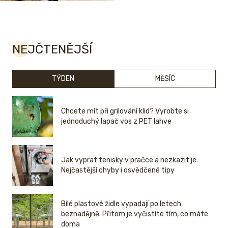
NEJČTENĚJŠÍ
TÝDEN
MĚSÍC
Chcete mít při grilování klid? Vyrobte si
jednoduchý lapač vos z PET lahve
Jak vyprat tenisky v pračce a nezkazit je.
Nejčastější chyby i osvědčené tipy
Bílé plastové židle vypadají po letech
beznadějně. Přitom je vyčistíte tím, co máte
doma