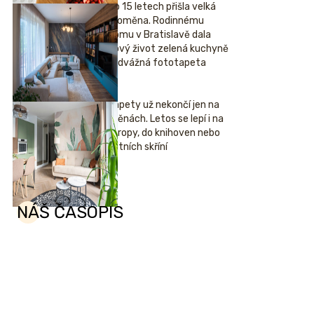
Po 15 letech přišla velká
proměna. Rodinnému
domu v Bratislavě dala
nový život zelená kuchyně
i odvážná fototapeta
Tapety už nekončí jen na
stěnách. Letos se lepí i na
stropy, do knihoven nebo
šatních skříní
NÁŠ ČASOPIS