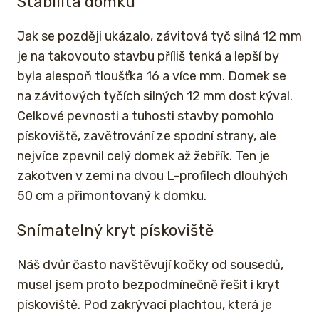
Stabilita domku
Jak se později ukázalo, závitová tyč silná 12 mm
je na takovouto stavbu příliš tenká a lepší by
byla alespoň tloušťka 16 a více mm. Domek se
na závitových tyčích silných 12 mm dost kýval.
Celkové pevnosti a tuhosti stavby pomohlo
pískoviště, zavětrování ze spodní strany, ale
nejvíce zpevnil celý domek až žebřík. Ten je
zakotven v zemi na dvou L-profilech dlouhých
50 cm a přimontovaný k domku.
Snímatelný kryt pískoviště
Náš dvůr často navštěvují kočky od sousedů,
musel jsem proto bezpodmínečně řešit i kryt
pískoviště. Pod zakrývací plachtou, která je