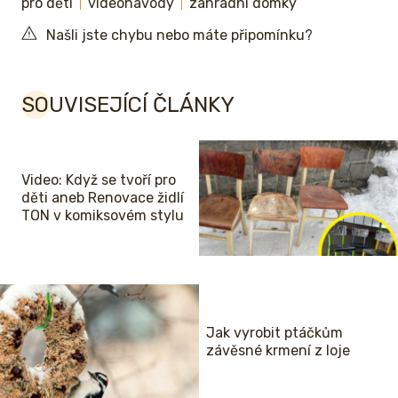
pro děti
videonávody
zahradni domky
Našli jste chybu nebo máte připomínku?
SOUVISEJÍCÍ ČLÁNKY
Video: Když se tvoří pro
děti aneb Renovace židlí
TON v komiksovém stylu
Jak vyrobit ptáčkům
závěsné krmení z loje