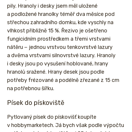
pily. Hranoly i desky jsem měl uložené
a podložené hranolky téměř dva měsíce pod
střechou zahradního domku, kde vyschly na
vlhkost přibližně 15 %. Řezivo je ošetřeno
fungicidním prostředkem a třemi vrstvami
nátěru − jednou vrstvou tenkovrstvé lazury
a dvěma vrstvami silnovrstvé lazury. Hranoly
i desky jsou po vysušení hoblované, hrany
hranolů sražené. Hrany desek jsou podle
potřeby frézované a podélně zřezané z 15 cm
na potřebnou šířku.
Písek do pískoviště
Pytlovaný písek do pískovišť koupíte
v hobbymarketech. Já bych však podle výpočtu