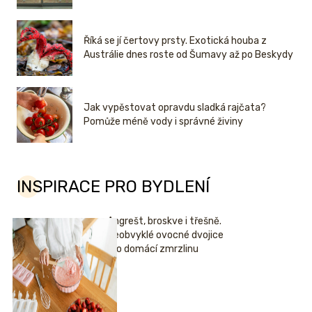
Říká se jí čertovy prsty. Exotická houba z
Austrálie dnes roste od Šumavy až po Beskydy
Jak vypěstovat opravdu sladká rajčata?
Pomůže méně vody i správné živiny
INSPIRACE PRO BYDLENÍ
Angrešt, broskve i třešně.
Neobvyklé ovocné dvojice
pro domácí zmrzlinu