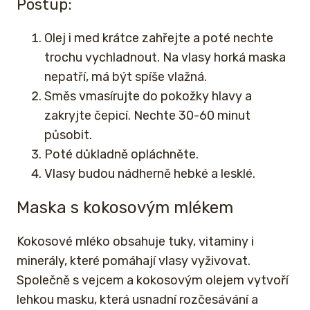
Postup:
Olej i med krátce zahřejte a poté nechte
trochu vychladnout. Na vlasy horká maska
nepatří, má být spíše vlažná.
Směs vmasírujte do pokožky hlavy a
zakryjte čepicí. Nechte 30-60 minut
působit.
Poté důkladně opláchněte.
Vlasy budou nádherně hebké a lesklé.
Maska s kokosovým mlékem
Kokosové mléko obsahuje tuky, vitaminy i
minerály, které pomáhají vlasy vyživovat.
Společně s vejcem a kokosovým olejem vytvoří
lehkou masku, která usnadní rozčesávání a