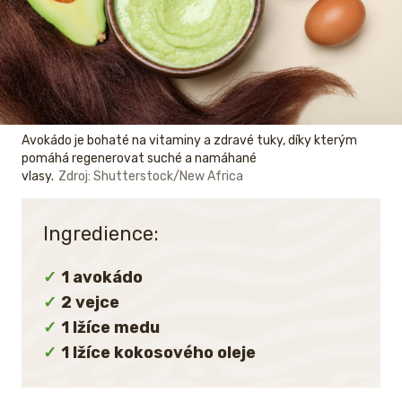
Avokádo je bohaté na vitaminy a zdravé tuky, díky kterým
pomáhá regenerovat suché a namáhané
vlasy.
Zdroj: Shutterstock/New Africa
Ingredience:
1 avokádo
2 vejce
1 lžíce medu
1 lžíce kokosového oleje