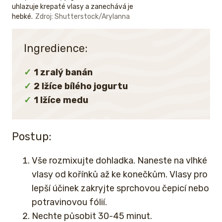
uhlazuje krepaté vlasy a zanechává je
hebké.
Zdroj: Shutterstock/Arylanna
Ingredience:
1 zralý banán
2 lžíce bílého jogurtu
1 lžíce medu
Postup:
Vše rozmixujte dohladka. Naneste na vlhké
vlasy od kořínků až ke konečkům. Vlasy pro
lepší účinek zakryjte sprchovou čepicí nebo
potravinovou fólií.
Nechte působit 30-45 minut.