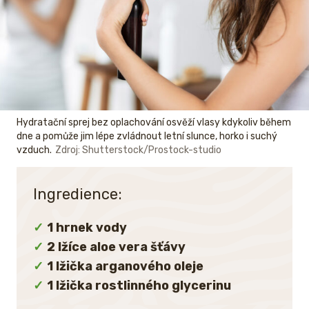
Hydratační sprej bez oplachování osvěží vlasy kdykoliv během
dne a pomůže jim lépe zvládnout letní slunce, horko i suchý
vzduch.
Zdroj: Shutterstock/Prostock-studio
Ingredience:
1 hrnek vody
2 lžíce aloe vera šťávy
1 lžička arganového oleje
1 lžička rostlinného glycerinu