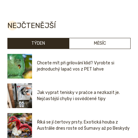
NEJČTENĚJŠÍ
TÝDEN
MĚSÍC
Chcete mít při grilování klid? Vyrobte si
jednoduchý lapač vos z PET lahve
Jak vyprat tenisky v pračce a nezkazit je.
Nejčastější chyby i osvědčené tipy
Říká se jí čertovy prsty. Exotická houba z
Austrálie dnes roste od Šumavy až po Beskydy