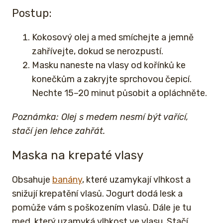
Postup:
Kokosový olej a med smíchejte a jemně
zahřívejte, dokud se nerozpustí.
Masku naneste na vlasy od kořínků ke
konečkům a zakryjte sprchovou čepicí.
Nechte 15–20 minut působit a opláchněte.
Poznámka: Olej s medem nesmí být vařící,
stačí jen lehce zahřát.
Maska na krepaté vlasy
Obsahuje
banány
, které uzamykají vlhkost a
snižují krepatění vlasů. Jogurt dodá lesk a
pomůže vám s poškozením vlasů. Dále je tu
med, který uzamyká vlhkost ve vlasu.
Stačí