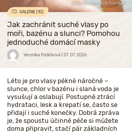
Zdroj: Shutterstock/triocean
GALERIE (10)
Jak zachránit suché vlasy po
moři, bazénu a slunci? Pomohou
jednoduché domácí masky
Veronika Poláčková
| 07. 07. 2026
Léto je pro vlasy pěkně náročné –
slunce, chlor v bazénu i slaná voda je
vysušují a oslabují. Postupně ztrácí
hydrataci, lesk a krepatí se, často se
přidají i suché konečky. Dobrá zpráva
je, že spoustu účinné péče si můžete
doma připravit, stačí pár základních