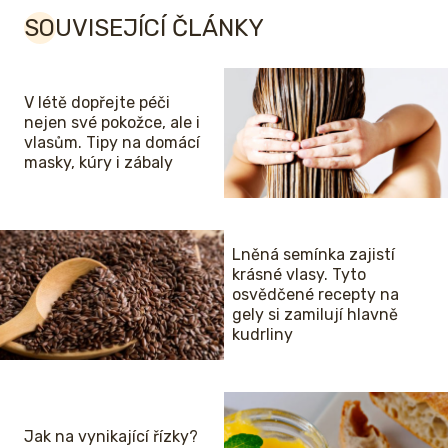
SOUVISEJÍCÍ ČLÁNKY
V létě dopřejte péči
nejen své pokožce, ale i
vlasům. Tipy na domácí
masky, kúry i zábaly
Lněná semínka zajistí
krásné vlasy. Tyto
osvědčené recepty na
gely si zamilují hlavně
kudrliny
Jak na vynikající řízky?