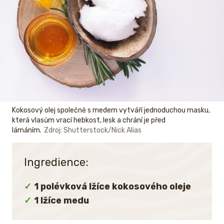
Kokosový olej společně s medem vytváří jednoduchou masku,
která vlasům vrací hebkost, lesk a chrání je před
lámáním.
Zdroj: Shutterstock/Nick Alias
Ingredience:
1 polévková lžíce kokosového oleje
1 lžíce medu