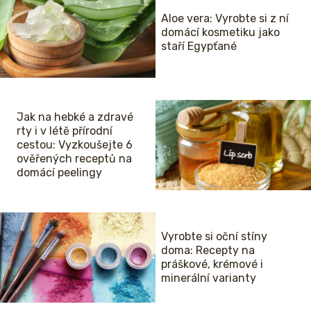
Aloe vera: Vyrobte si z ní
domácí kosmetiku jako
staří Egypťané
Jak na hebké a zdravé
rty i v létě přírodní
cestou: Vyzkoušejte 6
ověřených receptů na
domácí peelingy
Vyrobte si oční stíny
doma: Recepty na
práškové, krémové i
minerální varianty