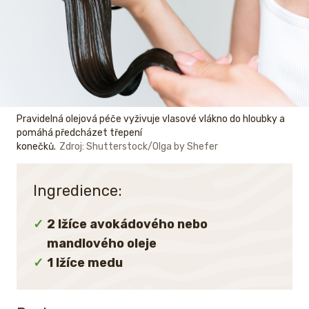
Pravidelná olejová péče vyživuje vlasové vlákno do hloubky a
pomáhá předcházet třepení
konečků.
Zdroj: Shutterstock/Olga by Shefer
Ingredience:
2 lžíce avokádového nebo
mandlového oleje
1 lžíce medu